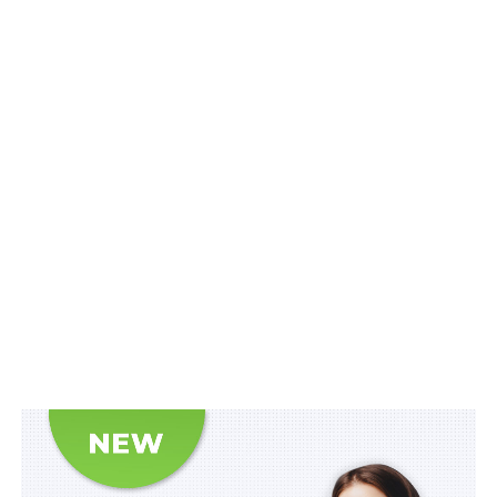
активного життя
супроводжуються
поступовим
поверненням
платникам податків
їх обов’язків,
виконання яких
було зупинено на
Андрій РЕУН, партнер, керівник
час воєнного стану.
податкової практики Юридичної групи
Так, 12 травня
LCF, адвокат
Верховна Рада
ухвалила і в цілому
проголосувала
Закон «Про внесення змін до Податкового кодексу
України та інших законів України щодо особливостей
податкового адміністрування податків, зборів та
єдиного внеску під час дії воєнного, надзвичайного
стану» (далі – «Законопроект № 7360»). Прийнятий