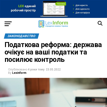
ЗАКОНОДАВСТВО
Податкова реформа: держава
очікує на ваші податки та
посилює контроль
Опубліковано
4 роки тому
23.05.2022
By
Lexinform