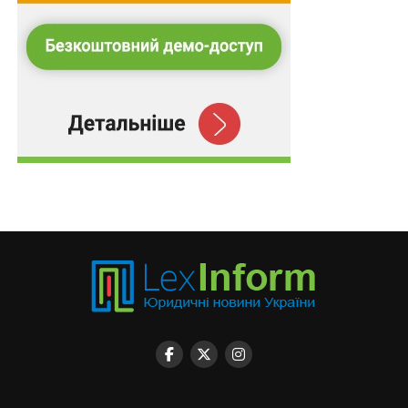
Законопроектом № 7360 визначено, що пункти
200.10- 200.12 статті 200 ПК України відновлюють
свою дію з 21 липня 2022 року. Крім того,
відновлюється право контролюючих органів
проводити камеральні та документальні перевірки в
процедурі бюджетного відшкодування. Однак
зазначені зміни не означають, що платники податків
зможуть отримати бюджетне відшкодування на свої
рахунки. Основна проблема — загальне зупинення
строків, передбачених податковим законодавством.
Так, сама процедура узгодження буде відновлена, як і
перебіг строків для проведення перевірок. Однак
строк для внесення узгодженої суми бюджетного
відшкодування до реєстру, або строк виплати цієї
суми казначейством, залишаються зупиненими.
Риторичним видається питання, чи будуть державні
органи зацікавлені здійснювати дії, направлені на
виплату бюджетного відшкодування при очевидному
дефіциті бюджету, якщо строки для таких дій