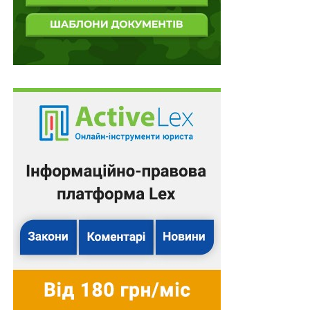
господарством та харчовою промисловістю
(вичерпний перелік міститься в пп. 5 п. 3 Порядку
зупинення реєстрації податкової накладної/
розрахунку коригування в Єдиному реєстрі
податкових накладних). Для податкових накладних за
відповідними операціями, до закінчення воєнного
стану, передбачена безумовна реєстрація.
Щодо бюджетного відшкодування
На даний момент зупинена дія пунктів 200.10-200.12
статті 200 ПК України, якими визначена процедура
узгодження суми бюджетного відшкодування. Також
зупинені строки для проведення податкових
перевірок, необхідних для такого узгодження, крім
камеральних перевірок декларацій із показниками,
сформованими за зареєстрованими податковими
накладними (фактично за довоєнними).