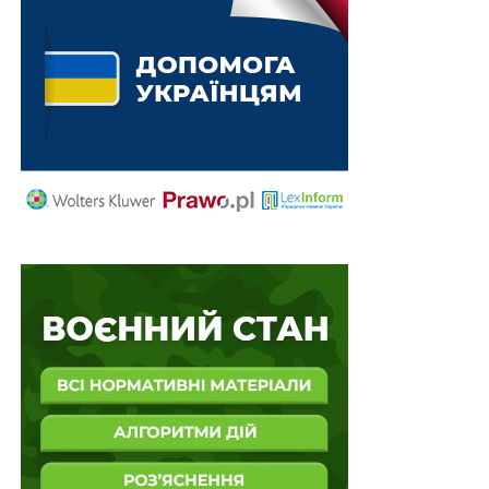
відповідний податковий обов’язок.
Немає сумніву, що після відновлення процедури
реєстрації податкових накладних платники ПДВ
згадають «щасливі» часи зупинення їх реєстрації.
Зупинення реєстрації податкових накладних і до
повномасштабного вторгнення приносило чимало
проблем. Наразі ж – більшість строків, передбачених
податковим законодавством, зупинені. Тому, якщо
реєстрація податкової накладної буде зупинена, то
навряд чи варто очікувати до кінця воєнного стану
розгляду контролюючим органом наданих пояснень
та копій документів, необхідних для прийняття
рішення про реєстрацію податкової накладної. Дана
проблема не стосуватиметься операцій з продукцією/
товарами, що підпадають під визначення груп 1 — 24
УКТЗЕД (крім підакцизних товарів), які здійснюються
малими та мікропідприємствами, основний вид
діяльності яких пов’язаний із сільським