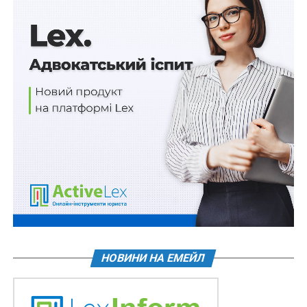
документ очікує ще підпису Президента та публікації,
але навряд чи процедура затягнеться.
Реєстрація податкових накладних: як це
відбувається зараз?
Наразі реєстрація податкових накладних є
заблокованою через відсутність доступу до
оновленої форми накладної в Електронному кабінеті.
Платникам ПДВ дозволено показники податкового
кредиту відображати на підставі первинних
документів.
Читайте також:
Воєнний стан. Всі нормативні
матеріали, алгоритми дій, роз’яснення, корисні
ресурси
НОВИНИ НА ЕМЕЙЛ
Тепер щодо того, як це відбуватиметься надалі.
Формування податкового кредиту на підставі
первинних документів дозволятиметься лише за