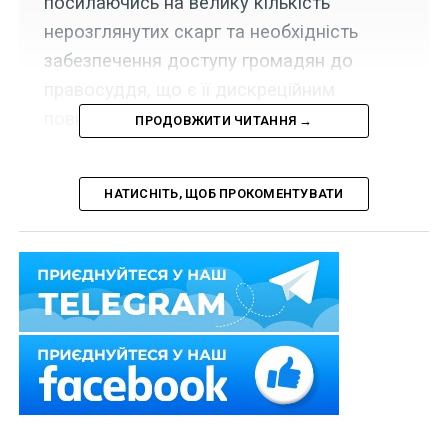
посилаючись на велику кількість
нерозглянутих скарг та необхідність
забезпечення доступу громадян до
правосуддя, що є її дискреційним
повноваженням.
ПРОДОВЖИТИ ЧИТАННЯ →
НАТИСНІТЬ, ЩОБ ПРОКОМЕНТУВАТИ
На офіційному веб-сайті Вищої ради правосуддя
оприлюднено текст рішення Вищої ради правосуддя
№ 3301/0/15-19 про надання консультативного
висновку до проекту Закону України «Про судоустрій
і статус суддів» щодо кількісного складу суддів
Великої Палати Верховного Суду» (від 18 листопада
2019 р. № 2462).
Про зміни запропоновані цим законопроектом ми
вже
писали
.