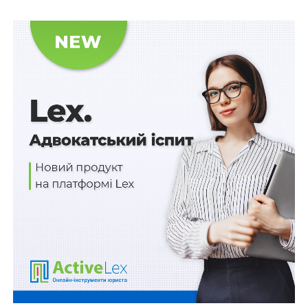
надання консультативного висновку до
законопроекту № 2462» № 3301/0/15-19 можна за
цим посиланням
.
Схожі статті:
Трудові спори в умовах воєнного стану: огляд
Верховного Суду
Захист гарантій незалежності суддів
ПОВ'ЯЗАНІ ТЕМИ:
ВЕЛИКА ПАЛАТА ВЕРХОВНОГО СУДУ
ВИЩА РАДА ПРАВОСУДДЯ
СУДДІ
НАСТУПНА
Уведення кримінальних проступків
відтерміновується на рік