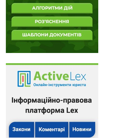
Нові порядки використання та повернення
коштів фонду соціального захисту осіб з
інвалідністю
Базову соціальну допомогу виплачуватимуть
щомісяця
За використання ворожих програмних
продуктів не каратимуть
Підсанкційним стягувачам відкладено
безспірне списання коштів
Наявність двох взаємопов’язаних розписок про
позику та про обов’язок передати майно після…
ПОВ'ЯЗАНІ ТЕМИ:
FEATURED
LEX
НАСТУПНА
Довічне позбавлення волі за культурний геноцид
НЕ ПРОПУСТІТЬ
Заборонено передання державних