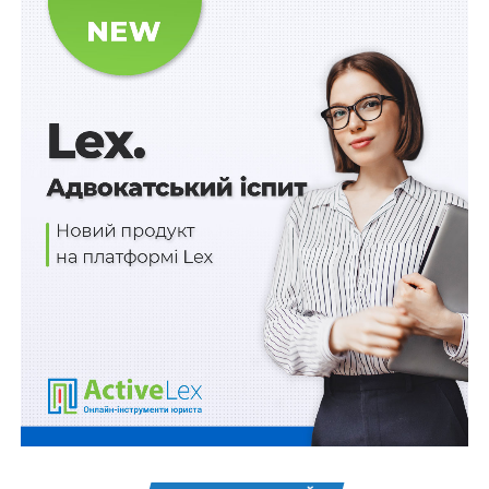
Умовою надання бюджетних коштів
та критерієм
програми інвестицій
є використання об’єктів, зокрема
створених, покращених, відремонтованих,
модернізованих за результатами реалізації
субпроектів, за цільовим призначенням протягом не
менше 20 років з дати завершення реалізації
субпроектів і відсутність щодо них рішень, наслідком
яких може бути припинення діяльності закладів
професійної (професійно-технічної) освіти.
Читайте також
:
Для притягнення до
кримінальної відповідальності за
впровадження стандартів освіти держави-
агресора визначальним є фактичне виконання
особою функцій керівника школи
Водночас, згідно з новими пунктами 25-27 цього
Порядку головний розпорядник бюджетних коштів
забезпечує внесення виконавцями інформації до