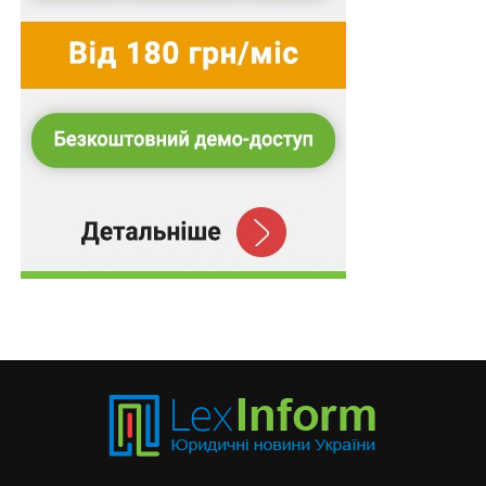
меліоративних систем в експлуатацію чи
управління