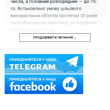
числа, а головний розпорядник — до 15-
го. Встановлено умову цільового
використання об’єктів протягом 20 років
та їх обов'язкове внесення до портфеля
публічних інвестицій.
ПРОДОВЖИТИ ЧИТАННЯ →
Набрала чинності постанова Кабінету Міністрів
України «Про внесення змін до Порядку
використання коштів, передбачених у державному
бюджеті на реалізацію проекту «Програма підтримки
професійно-технічної освіти в Україні» від 17 червня
2026 р. № 783.
Новими абзацами
п. 3
, а також доповненням до
абз. 2
п. 4
Порядку, затвердженого постановою від 6
червня 2023 р. № 573, визначено, що переліки
субпроектів, їх складові частини, які фінансуються за