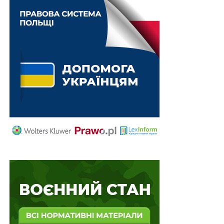
Також Порядок доповнено додатком 4 «Звіт про
використання коштів на реалізацію публічних
інвестиційних проектів (субпроектів)/програм
публічних інвестицій за бюджетною програмою
«Створення Центрів професійної досконалості» за
КПКВК 2201620 станом на _________».
Також зверніть увагу
на
Правові позиції
Верховного Суду щодо кримінальних
правопорушень, пов’язаних з війною,
та збірник
Воєнний стан. Всі нормативні матеріали,
алгоритми дій, роз’яснення, корисні ресурси
.
Схожі статті: