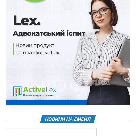
інкасаторських компаній/компаній з оброблення
готівки монет номіналом 10 копійок повними та
неповними мішечками, а також зарахування сум
прийнятих коштів на кореспондентські рахунки
банків, поточні рахунки інкасаторських компаній/
компаній з оброблення готівки;
Уповноваженим банкам з 01 жовтня 2025 р.
приймати від банків України, інкасаторських
компаній/компаній з оброблення готівки
монети номіналом 10 копійок із зарахуванням
сум прийнятих коштів на кореспондентські
рахунки банків, поточні рахунки інкасаторських
компаній/компаній з оброблення готівки та
вкладати такі монети до запасів Національного
банку як повними, так і неповними мішечками;
НОВИНИ НА ЕМЕЙЛ
Читайте також
:
Недотримання уповноваженими
працівниками банку внутрішніх вимог щодо