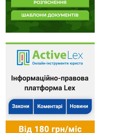
Також зверніть увагу
на
Правові позиції Верховного
Суду щодо кримінальних правопорушень, пов’язаних
з війною,
та збірник
Воєнний стан. Всі нормативні
матеріали, алгоритми дій, роз’яснення, корисні
ресурси
.
Схожі статті:
Дозвіл на використання приміщень для обігу
наркотичних засобів можуть отримати ФОПи
Виявлені в незаконному обігу радіоактивні
матеріали вивозитимуть до безпечних місць
ПОВ'ЯЗАНІ ТЕМИ:
FEATURED
LEX
БАНКИ
НБУ
НАСТУПНА