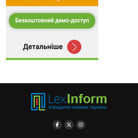
Ліквідовано Координаційну раду з розвитку
козацтва
НЕ ПРОПУСТІТЬ
Житло для тимчасового проживання у 7
областях будуватимуть за рахунок субвенції