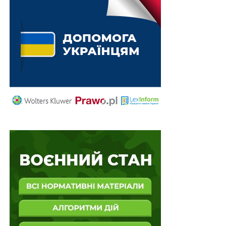
копійок, їх пакування та здавання до Національного
банку та уповноважених банків як повними, так і
неповними мішечками в установленому порядку;
2) розмістити до 01 жовтня 2025 р. у приміщенні
банку в доступному для огляду клієнтами місці
інформацію щодо поступового вилучення з
готівкового обігу монет номіналом 10 копійок.
Унесено й зміни до постанови:
1) «Про оптимізацію обігу монет дрібних номіналів»
від 15 березня 2018 р.
№ 25
;
2) «Про вилучення з готівкового обігу монет дрібних
номіналів» від 20 червня 2019 р.
№ 82
;
3) «Про вилучення з готівкового обігу монет
номіналом 25 копійок» від 12 серпня 2020 р.
№ 117
.