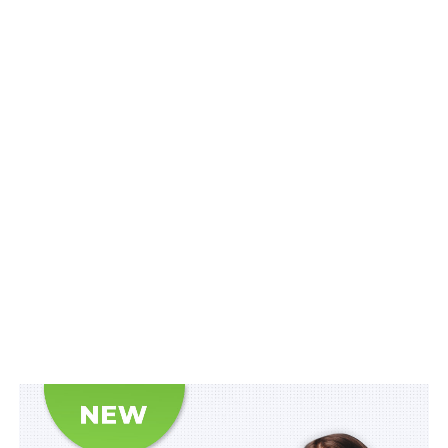
Читайте також
:
Якщо особа, вказана в
розпорядженні банку, не прийняла спадщину, то
спадкування права на вклад здійснюється
спадкоємцем за законом, який прийняв спадщину
Монети номіналом 10 копійок перебувають в обігу до
прийняття окремого рішення Правління
Національного банку про їх вилучення;
Національному банку з 01 жовтня 2025 р.:
1) припинити підкріплення операційних кас банків
України, запасів готівки Національного банку на
зберіганні в уповноважених банках та операційних
кас банків із запасів готівки Національного банку на
зберіганні, а також інкасаторських компаній/компаній
з оброблення готівки монетами номіналом 10
копійок;
2) забезпечити приймання від банків України,