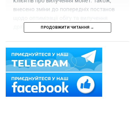
клієнтів про вилучення монет. Також,
внесено зміни до попередніх постанов
щодо оптимізації обігу та вилучення
дрібних монет.
ПРОДОВЖИТИ ЧИТАННЯ →
Набрала чинності постанова Правління Національного
банку України від 8 вересня 2025 р.
№ 115
, згідно з
якою:
Національному банку України, банкам, щодо
яких Правління Національного банку прийняло
рішення про надання їм повноважень на
зберігання запасів готівки Національного
банку, банкам України з 01 жовтня 2025 р.
розпочати вилучення з готівкового обігу монет
номіналом 10 копійок.