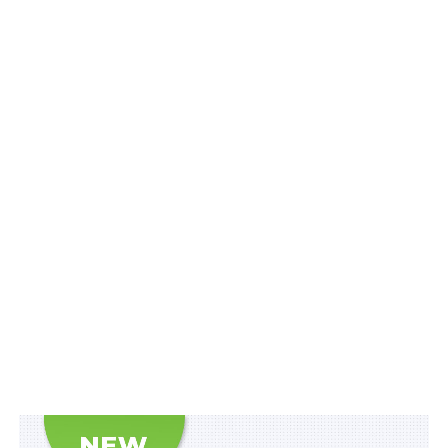
Водночас, визнано такими, що втратили чинність:
– постанову Кабінету Міністрів України від 12 грудня
2018 р.
№ 1069
«Про утворення Міжвідомчої робочої
групи з розгляду проблемних питань щодо
вдосконалення законодавства у сфері застосування,
реалізації і моніторингу спеціальних обмежувальних
заходів (санкцій)»;
– постанову Кабінету Міністрів України від 8 квітня
2021 р.
№ 340
«Про внесення змін до постанови
Кабінету Міністрів України від 12 грудня 2018 р. №
1069».
Схожі статті: