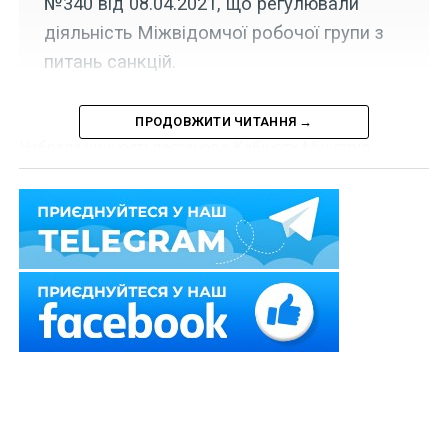
№340 від 08.04.2021, що регулювали
діяльність Міжвідомчої робочої групи з
питань санкцій.
ПРОДОВЖИТИ ЧИТАННЯ →
Набрала чинності постанова Кабінету Міністрів
України «Про внесення змін у додаток 1 до постанови
Кабінету Міністрів України від 25 березня 2020 р. №
274 та визнання такими, що втратили чинність, деяких
постанов Кабінету Міністрів України» від 30 вересня
2022 р. № 1104, згідно з якою Перший віце-прем’єр-
міністр України – Міністр економіки Свириденко Ю. А.
координуватиме роботу з формування та реалізації
державної санкційної політики.
Читайте також:
Верховна Рада прийме нові
санкційні закони у відповідь на ескалацію з
боку рф