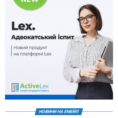
UNITED24 фінансуватиме спорт і молодіжну
політику
ПОВ'ЯЗАНІ ТЕМИ:
FEATURED
LEX
ПОСТАНОВА КМУ
НАСТУПНА
Україна приєднується до Банку розвитку Ради
Європи
НЕ ПРОПУСТІТЬ
Кабмін дозволив онлайн реєстрацію автомобілів
НОВИНИ НА ЕМЕЙЛ