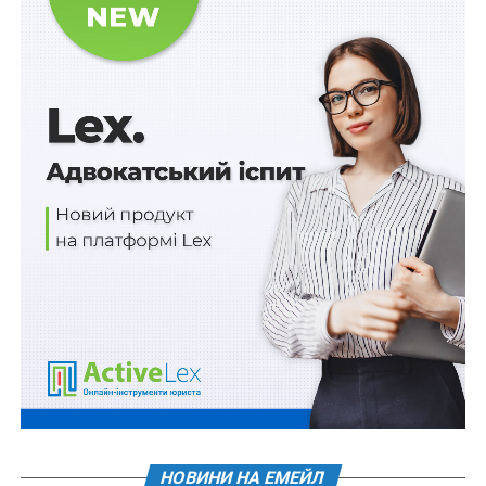
видачу та використання бланків протоколів про
адмінправопорушення та внесення відповідних
відомостей до бази даних.
В разі втрати працівником поліції бланків протоколів
та постанов про адмінправопорушення, стосовно
такого поліцейського проводитиметься службове
розслідування.
Схожі статті:
Замовити послуги Центру резервування
державних інформресурсів можна через
портал Держспецзв’язку
Заяву про приєднання до мереж
НОВИНИ НА ЕМЕЙЛ
водопостачання та водовідведення можна