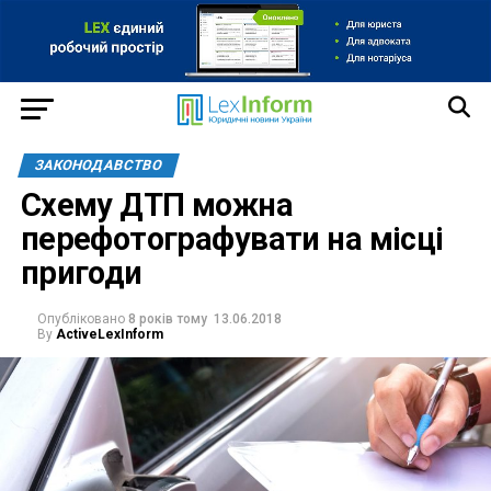
ЗАКОНОДАВСТВО
Схему ДТП можна
перефотографувати на місці
пригоди
Опубліковано
8 років тому
13.06.2018
By
ActiveLexInform