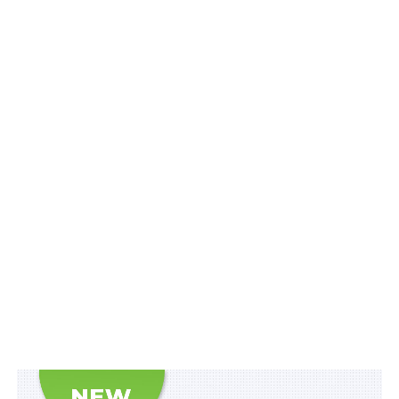
Законодавчого визначення потребують: строки
самостійного врегулювання конфлікту інтересів,
форма та порядок повідомлення про конфлікт
інтересів, правила передачі публічними службовцями
в управління іншим особам підприємств та
корпоративних прав тощо.
У чинному Законі України
«Про запобігання корупції»
(далі — Закон № 1700-VII) окреслено основні
різновиди конфлікту інтересів — потенційний і
реальний — та запроваджено механізми протидії
цьому явищу, проте нормативне визначення поняття
«конфлікт інтересів» та/або «уявний конфлікт
інтересів» відсутнє. Відповідно до Закону
№ 1700-VII
реальним конфліктом інтересів є суперечність між
приватним інтересом особи та її службовими чи
представницькими повноваженнями, що впливає на
об’єктивність або неупередженість прийняття рішень,
або на вчинення чи невчинення дій під час виконання