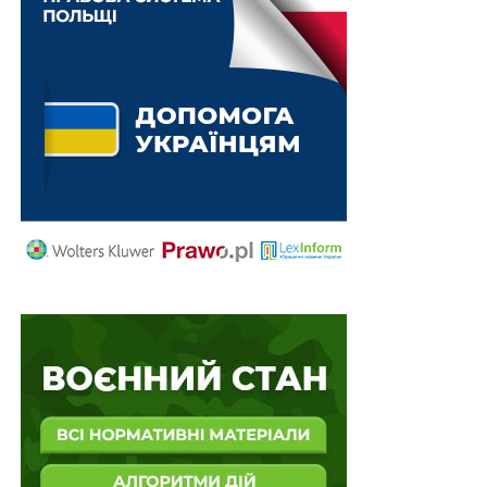
фіксує вже наявний вплив приватного інтересу на
службову поведінку, тоді як потенційний конфлікт
відображає ситуацію, у якій існують передумови для
такого впливу, але він ще не настав.
Відповідно до
частини першої статті 29
Закону №
1700-VII зовнішнє врегулювання конфлікту інтересів
здійснюється шляхом: 1) усунення особи від
виконання завдання, вчинення дій, прийняття рішення
чи участі в його прийнятті в умовах реального чи
потенційного конфлікту інтересів; 2) застосування
зовнішнього контролю за виконанням особою
відповідного завдання, вчиненням нею певних дій чи
прийняттям рішень; 3) обмеження доступу особи до
певної інформації; 4) перегляду обсягу службових
повноважень особи; 5) переведення особи на іншу
посаду; 6) звільнення особи.
З наукового погляду, конфлікт інтересів завжди є