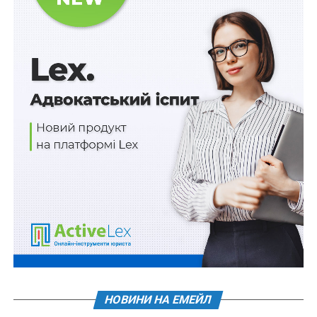
зазначених повноважень. Потенційний конфлікт
інтересів полягає в наявності в особи приватного
інтересу у сфері, в якій вона виконує свої службові чи
представницькі повноваження, що може вплинути на
об’єктивність чи неупередженість прийняття нею
рішень, або на вчинення чи невчинення дій під час
виконання зазначених повноважень.
Читайте також:
Трохи про сутяжництво
Спільною ознакою законодавчого визначення
реального та потенційного конфлікту інтересів є
наявність приватного інтересу особи та його зв’язку зі
службовими чи представницькими повноваженнями.
Критерієм розмежування видів конфлікту інтересів є
характер та ступінь впливу такого зв’язку на
службову діяльність. Так, реальний конфлікт інтересів
характеризується вже сформованою суперечністю
НОВИНИ НА ЕМЕЙЛ
між приватним інтересом та повноваженнями особи,