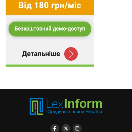
яким конфлікт інтересів визначається як суперечність
між державними обов’язками та приватними
інтересами публічної посадової особи. Такий конфлікт
виникає тоді, коли приватні інтереси державного
службовця можуть неналежним чином впливати на
виконання ним своїх службових обов’язків і функцій.
Уявний конфлікт інтересів виокремлено в Керівних
принципах ОЕСР щодо управління конфліктами
інтересів на державній службі. Конфлікт інтересів
вважається уявним у випадку, коли існують підстави
вважати, що приватні інтереси посадової особи
можуть неправомірно вплинути на належне
виконання нею службових повноважень, хоча
фактично такого впливу не відбувається. В інтересах
забезпечення довіри суспільства до публічних
інституцій міжнародні стандарти доброчесності,
встановлені ОЕСР, передбачають, що публічні