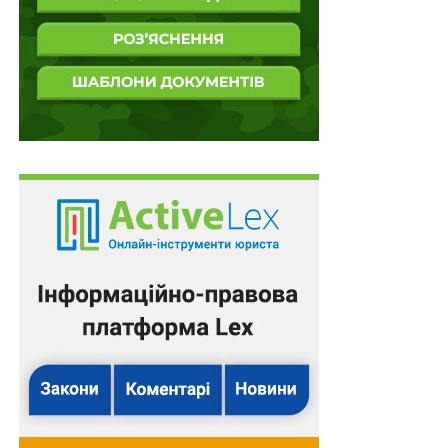
ситуацією, зміст якої формується сукупністю
різноманітних обставин, що визначають умови
функціонування особи на певному етапі
організаційно-розпорядчих або адміністративно-
господарських дій і мають значення для обрання і
реалізації оптимальних засобів здійснення
управлінських функцій. Усвідомлення цього
контексту дає розуміння багатогранності
проблематики та спектру правового регулювання
ситуацій довкола конфліктів інтересів. Виокремлення
і класифікація типових ситуацій із множини
можливих обставин зумовлюють появу різних
дефініцій цього поняття та сприяють подальшому
розширенню підходів до їх систематизації.
У європейській правотворчій практиці для розуміння
конфлікту інтересів широко застосовується підхід,
запропонований Організацією економічного
співробітництва та розвитку (далі — ОЕСР), згідно з