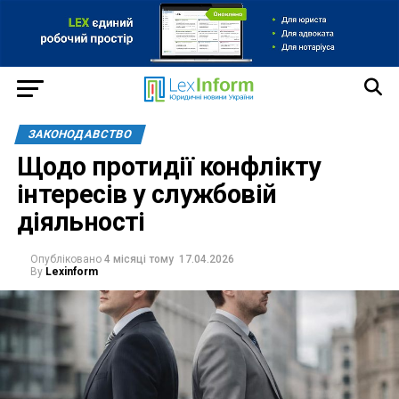
ЗАКОНОДАВСТВО
Щодо протидії конфлікту
інтересів у службовій
діяльності
Опубліковано
4 місяці тому
17.04.2026
By
Lexinform