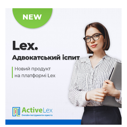
агресора
2) перша, друга категорія – Міністерством освіти і
науки, молоді та спорту Автономної Республіки Крим,
структурними підрозділами молоді та спорту
обласних, Київської та Севастопольської міських
держадміністрацій за клопотанням:
– директора спортивної школи – для спортивних
шкіл, засновником яких є орган місцевого
самоврядування, що представляє спільні інтереси
територіальних громад сіл, селищ, міст області, або
орган місцевого самоврядування, що представляє
територіальну громаду мм. Києва та Севастополя;
– структурного підрозділу молоді та спорту районних
у мм. Києві та Севастополі держадміністрацій – для
спортивних шкіл, засновником яких є районні у мм.
Києві та Севастополі держадміністрації;