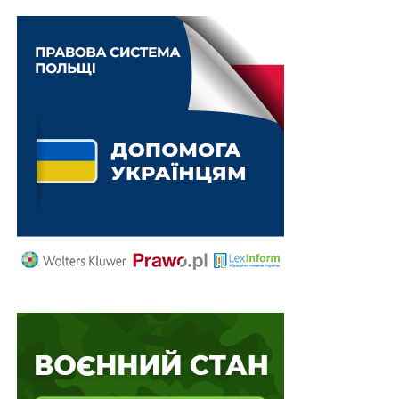
Категорія надається спортивній школі на підставі
заяви директора спортивної школи із урахуванням
виконаних вимог, визначених у додатку, строком на
чотири роки. Після закінчення строку категорія
підтверджується або змінюється. Спортивна школа,
якій не надано вищої, першої або другої категорії,
вважається такою, що не має категорії. Орган, який
надав спортивній школі вищу, першу або другу
категорію, має право перевірити дотримання вимог,
визначених у додатку. За підсумками перевірки
спортивна школа може бути позбавлена наданої
категорії.
Питання щодо прийняття, набрання чинності,
оскарження в адміністративному порядку,
припинення дії надання категорій спортивним школам
регулюються Законом України «Про адміністративну
процедуру».