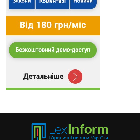
(припинення можливості бойових дій) або тимчасової
окупації, після одного року з дня припинення або
скасування воєнного стану в Україні для надання
відповідної категорії враховуються наявні показники
на момент подачі документів, але не менше 9
показників для вищої категорії, 8 – для першої, 7 –
для другої із кількості показників, зазначених у цьому
додатку, які застосовуються не більше одного разу.
Також визначено механізми унеможливлення
насильства та жорстокого поводження з дитиною в
закладі спеціалізованої освіти спортивного профілю,
спортивній школі.
Також зверніть увагу
на
Правові позиції
Верховного Суду щодо кримінальних
правопорушень, пов’язаних з війною,
та збірник
Воєнний стан. Всі нормативні матеріали,
алгоритми дій, роз’яснення, корисні ресурси
.