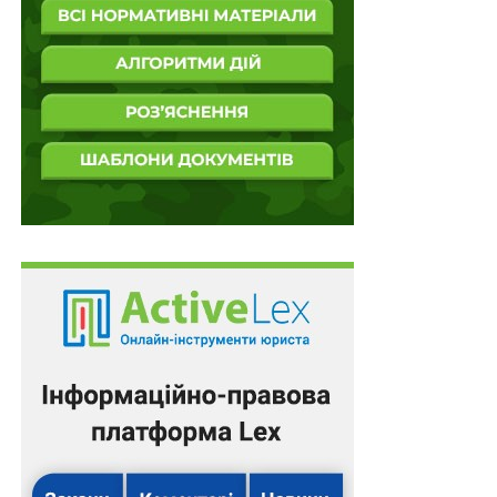
Надання відповідної категорії спортивній школі
підтверджується свідоцтвом, форма якого
затверджується Мінмолодьспортом.
Внесено зміни й у
додаток
до цього Положення,
зокрема передбачено, що вища категорія надається
спортивній школі за умови виконання не менш як 10
показників (обов’язковими до виконання є
показники, зазначені у пунктах 1 – 8 додатка); перша –
9 і друга – 8 із кількості показників, зазначених у
цьому додатку.
Спортивним школам, розташованим у межах
територій активних бойових дій або тимчасово
окупованих російською федерацією, включених до
переліку територій, на яких ведуться (велися) бойові
дії або тимчасово окупованих російською
федерацією
, затвердженого Мінрозвитку, щодо яких
не визначена дата завершення бойових дій