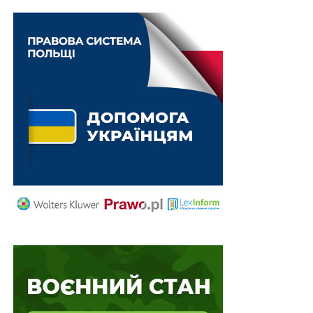
Схожі статті:
Керівники підприємств і організацій мають
вживати заходів проти підкупу іноземних
посадових осіб
У разі зміни закону про кримінальну
відповідальність в період самовільного
залишення…
Критично важливі підприємства збережуть
свій статус до вересня 2026 р.
До комплексного огляду системи соціального
захисту ветеранів не залучатимуть іноземних
експертів
Для тимчасового проживання іноземні
захисники України можуть подавати
прострочені документи