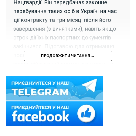
Нацгвардії. Він передбачає законне
перебування таких осіб в Україні на час
дії контракту та три місяці після його
завершення (з винятками), навіть якщо
строк дії їхніх паспортних документів
закінчився. Підставою для отримання
посвідки на тимчасове проживання є
ПРОДОВЖИТИ ЧИТАННЯ →
заява, військовий квиток, контракт та
зобов'язання військової частини
інформувати міграційну службу про
розірвання контракту.
Верховна Рада прийняла за основу проект Закону
щодо правового статусу та медичного забезпечення
військовослужбовців з числа іноземців та осіб без