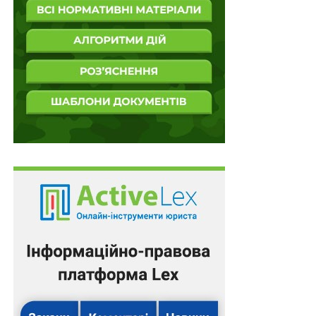
ПОВ'ЯЗАНІ ТЕМИ:
FEATURED
LEX
ВІЙСЬКОВОСЛУЖБОВЦІ
ЗСУ
НАЦГВАРДІЯ
НАСТУПНА
Цифровізацію виконавчого провадження
схвалено у першому читанні
НЕ ПРОПУСТІТЬ
Інфраструктурні енергетичні проекти
затверджуватиме Уряд