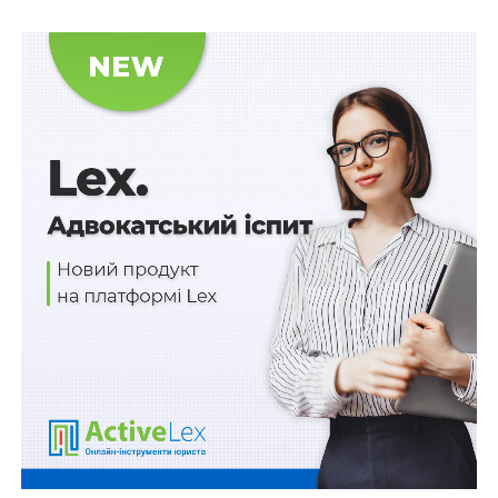
Читайте також
:
Визначальною підставою для
надання статусу УБД є не формальне подання
повного пакета документів, а підтвердження
факту безпосередньої участі особи в бойових
діях
Іноземці та особи без громадянства, зазначені у
ч. 19
цієї статті, вважаються такими, які перебувають на
території України на законних підставах на термін дії
посвідки на тимчасове проживання, у тому числі у
випадках, якщо термін дії їхнього паспортного
документа закінчився або він підлягає обміну.
Підставою для видачі посвідки на тимчасове
проживання для осіб, зазначених у
ч. 19 ст. 4
цього
Закону, є заява іноземця або особи без громадянства,
військово-обліковий документ (службове
посвідчення) військовослужбовця, контракт про
проходження військової служби у Збройних Силах