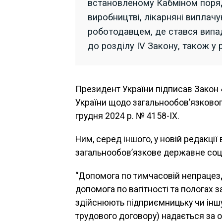
встановленому Кабміном поряд
виробництві, лікарняні виплач
роботодавцем, де стався випад
до розділу IV Закону, також у 
Президент України підписав Закон 
України щодо загальнообов’язковог
грудня 2024 р. № 4158-IX.
Ним, серед іншого, у новій редакці
загальнообов’язкове державне соці
“Допомога по тимчасовій непрацез
допомога по вагітності та пологах з
здійснюють підприємницьку чи іншу
трудового договору) надається за 