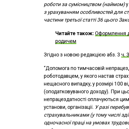
роботи за сумісництвом (наймом)
у
з урахуванням особливостей для ст
частини третьої статті 36 цього Зак
Читайте також:
Оформлення д
родичем
Згідно з новою редакцією абз. 3
ч. 
“Допомога по тимчасовій непрацез
роботодавцем, у якого настав стра
нещасного випадку, у розмірі 100 в
(оподатковуваного доходу). При ць
непрацездатності оплачуються цим
установи, організації.
У разі перебу
страхувальниками (у тому числі зді
одночасної праці на умовах трудово