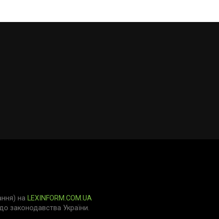
ання) на
LEXINFORM.COM.UA
о законодавства України.