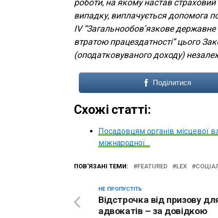
роботи, на якому настав страховий
випадку, виплачується допомога по
IV “Загальнообов’язкове державне 
втратою працездатності” цього Зако
(оподатковуваного доходу) незалеж
Поділитися
Схожі статті:
Посадовцям органів місцевої в
міжнародної…
ПОВ'ЯЗАНІ ТЕМИ:
FEATURED
LEX
СОЦІА
НЕ ПРОПУСТІТЬ
Відстрочка від призову дл
адвокатів – за довідкою