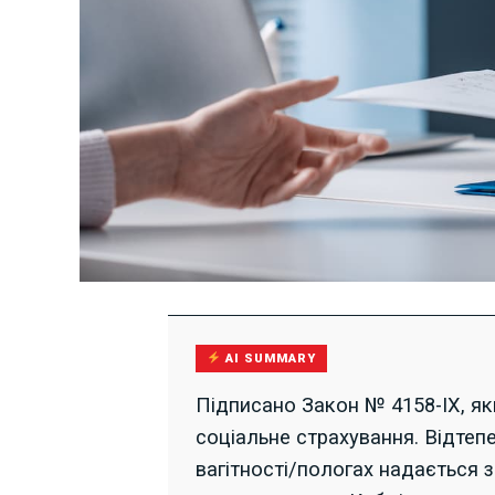
AI SUMMARY
Підписано Закон № 4158-IX, як
соціальне страхування. Відтеп
вагітності/пологах надається 