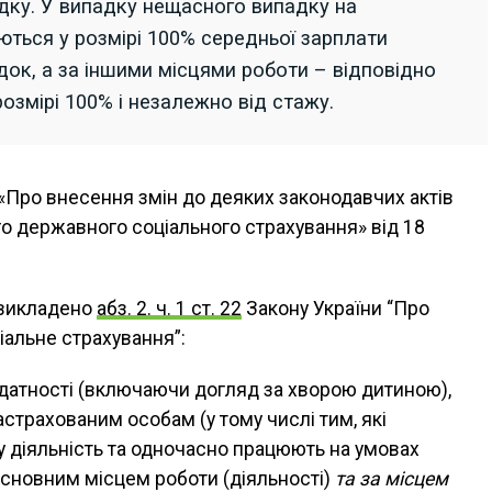
ку. У випадку нещасного випадку на
уються у розмірі 100% середньої зарплати
ок, а за іншими місцями роботи – відповідно
розмірі 100% і незалежно від стажу.
«Про внесення змін до деяких законодавчих актів
о державного соціального страхування» від 18
ї викладено
абз. 2. ч. 1 ст. 22
Закону України “Про
альне страхування”:
датності (включаючи догляд за хворою дитиною),
астрахованим особам (у тому числі тим, які
 діяльність та одночасно працюють на умовах
основним місцем роботи (діяльності)
та за місцем