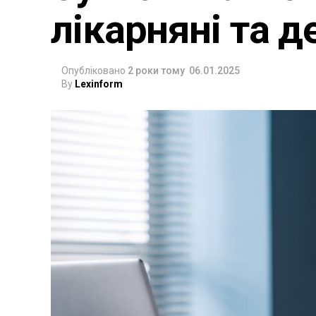
лікарняні та д
Опубліковано
2 роки тому
06.01.2025
By
Lexinform