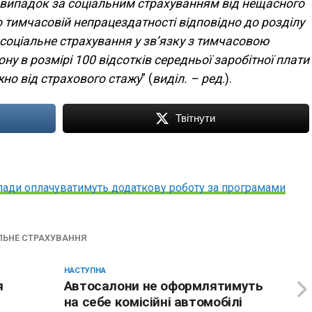
 випадок за соціальним страхуванням від нещасного
 тимчасовій непрацездатності відповідно до розділу
соціальне страхування у зв’язку з тимчасовою
ну в розмірі 100 відсотків середньої заробітної плати
но від страхового стажу
” (
виділ. – ред
.).
Твітнути
лади оплачуватимуть додаткову роботу за програмами
ЛЬНЕ СТРАХУВАННЯ
НАСТУПНА
я
Автосалони не оформлятимуть
на себе комісійні автомобілі