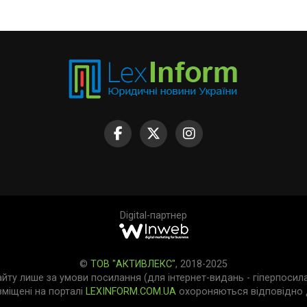
Digital-партнер
©
ТОВ "АКТИВЛЕКС"
, 2018-2025
айту лише за умови посилання (для інтернет-видань - гіперпосил
зміщені на порталі
LEXINFORM.COM.UA
охороняються відповідно д