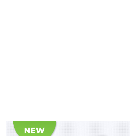
територіальної незалежності, цілісності України,
ліквідації України чи їх виправдання; висловлювання,
що розпалюють ненависть, ворожнечу чи
жорстокість до окремих осіб чи їх груп за
національною, расовою чи релігійною ознакою;
пропаганду або заклики до тероризму та
терористичних актів чи їх виправдання; пропаганду
російського тоталітарного режиму, збройної агресії
російської федерації як держави-терориста проти
України, а також символіки воєнного вторгнення
російського тоталітарного режиму; заперечення або
виправдовування злочинного характеру
комуністичного тоталітарного режиму 1917–1991
років в Україні, злочинного характеру націонал-
соціалістичного (нацистського) тоталітарного режиму;
створення позитивного образу осіб, які обіймали
керівні посади у комуністичній партії (посаду
секретаря районного комітету і вище), вищих органах
влади та управління СРСР, УРСР (УСРР), інших