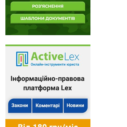
національній безпеці.
Також зверніть увагу на
Правові позиції Верховного
Суду щодо кримінальних правопорушень, пов’язаних
з війною,
та збірник
Воєнний стан. Всі нормативні
матеріали, алгоритми дій, роз’яснення, корисні
ресурси
.
Схожі статті:
При визначенні строку на оскарження
податкового повідомлення-рішення під час
воєнного стану…
Трудові спори в умовах воєнного стану: огляд
Верховного Суду
Роботодавець не вправі обмежувати