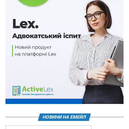
союзних та автономних радянських республік (окрім
випадків, пов’язаних з розвитком української науки
та культури, а також у разі, якщо відповідна особа є
кандидатом), працівників радянських органів
державної безпеки, виправдовування діяльності
радянських органів державної безпеки,
встановлення радянської влади на території України
або в окремих адміністративно-територіальних
одиницях, переслідування учасників боротьби за
незалежність України у XX столітті; інформацію, що
принижує або зневажає державну мову; посягання на
права і свободи людини;
Читайте також:
Президент ветував закон про
звільнення з роботи за зв’язки з державою-
агресором
НОВИНИ НА ЕМЕЙЛ
2) поширювати у будь-якій формі матеріали, які
містять ознаки або підбурюють до дискримінації чи