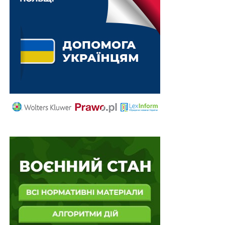
6) вміщувати елементи жорстокості, насильства,
порнографії, цинізму, приниження людської честі та
гідності;
7) використовувати зображення дітей без письмової
згоди їхніх батьків або інших законних представників
дитини, а також у небезпечних ситуаціях чи за
обставин, що у разі їх імітації можуть заподіяти шкоди
дітям або іншим особам, інформації, здатної
викликати зневажливе ставлення дітей до
небезпечних для здоров’я і життя ситуацій;
8) використовувати матеріали, які можуть завдавати
значну шкоду фізичному, психічному або моральному
розвитку дітей, викликати у них відчуття
неповноцінності;
9) використовувати матеріали за участю осіб,
внесених до Переліку осіб, які створюють загрозу