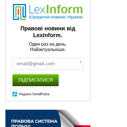
утисків стосовно окремих осіб та їх груп на основі
етнічного та соціального походження, громадянства,
раси, релігії та вірувань, віку, статі, сексуальної
орієнтації, гендерної ідентичності, інвалідності або за
Правові новини від
іншою ознакою;
LexInform.
Один раз на день.
3) поширювати у будь-якій формі матеріали, які
Найактуальніше.
містять ознаки сексизму або підбурюють до
cексизму;
*
4) поширювати відомості або закликати до дій, які
можуть спричинити порушення законодавства,
ПІДПИСАТИСЯ
завдають чи можуть завдати шкоди здоров’ю або
життю людей та/чи довкіллю, а також спонукають до
Надано SendPulse
нехтування засобами безпеки;
5) використовувати засоби і технології, які діють на
підсвідомість виборців;