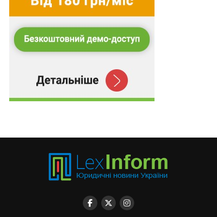
нарахування та виплату надбавки за роботу в
умовах…
ПОВ'ЯЗАНІ ТЕМИ:
FEATURED
LEX
ВИБОРЧИЙ КОДЕКС
НАСТУПНА
Система «Банкрутство та неплатоспроможність»
запрацює 1 червня
НЕ ПРОПУСТІТЬ
На аудит системи блокування податкових
накладних дали 6 місяців