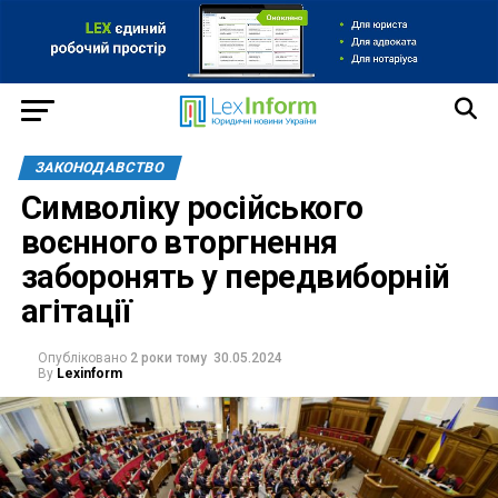
ЗАКОНОДАВСТВО
Символіку російського
воєнного вторгнення
заборонять у передвиборній
агітації
Опубліковано
2 роки тому
30.05.2024
By
Lexinform