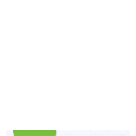
спротиву визначено основною засадою
безпекової політики
Відповідні зміни передбачено внести до
пп. 169.1.4 ст.
169
Податкового кодексу України.
Схожі статті:
120 млн грн на компенсацію вартості авто для
осіб з інвалідністю внаслідок війни
Відзвітувати про доходи та оформити
податкову знижку можна у Дії
Ліцензію на виробництво ліків не отримають
підконтрольні рф суб’єкти
Базову соціальну допомогу виплачуватимуть