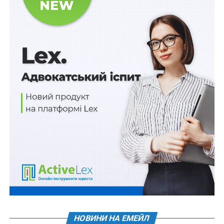
щомісяця
Ліцензію на управління небезпечними
відходами не отримають підконтрольні рф
суб’єкти
ПОВ'ЯЗАНІ ТЕМИ:
FEATURED
LEX
АТО
ВІЙСЬКОВА СЛУЖБА
ВРУ
ООС
НАСТУПНА
Припинено координацію залізничного
транспорту з рф
НЕ ПРОПУСТІТЬ
Визначено строки розкриття інформації
емітентами цінних паперів
НОВИНИ НА ЕМЕЙЛ