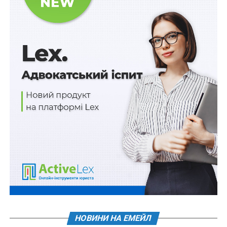
ЄС щодо взаємного визнання гарантій походження
для біометану;
– забезпечення проведення комунікації з
Європейською Комісією щодо офіційного
роз’яснення для держав – членів ЄС, що український
біометан, поданий до газової мережі та
сертифікований відповідно до визнаних
Європейською Комісією добровільних схем
сертифікації, відповідає директивам ЄС у сфері
відновлюваної енергетики та враховує цілі держав –
членів ЄС з розвитку відновлюваної енергетики
(відповідно до Директиви (ЄС) 2023/2413
Європейського Парламенту та Ради від 18 жовтня
2023 р. про внесення змін до Директиви (ЄС)
2018/2001
, Регламенту (ЄС)
2018/1999
і Директиви
98/70/ЄС щодо сприяння використанню енергії з
відновлюваних джерел, а також скасування
НОВИНИ НА ЕМЕЙЛ
Директиви Ради (ЄС) 2015/652 та Імплементаційного