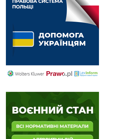
моторного;
– підготовка та подання Європейській Комісії проекту
національної схеми сертифікації біометану;
2)
стимулювання нарощування виробничих
потужностей з виробництва біометану, збільшення
рівня переробки відходів сільського господарства
(рослинництва і тваринництва), залучення інвестицій
у сферу біометану:
– стимулювання залучення мікрогрантів малими
фермерськими господарствами для забезпечення їх
власної енергонезалежності;
– удосконалення процесів залучення коштів
міжнародних фінансових організацій, міжнародної
технічної допомоги, коштів донорів, грантів для
підтримки реалізації проектів з виробництва,