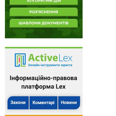
транспортування і споживання біометану;
– посилення співробітництва між державними
органами влади, відповідальними за формування та
реалізацію державної політики з виробництва,
транспортування і споживання біометану;
3)
стимулювання внутрішнього споживання
біометану:
– надання інформації про доцільність споживання
біометану як одного із способів зменшення викидів
парникових газів;
– популяризація виробництва і споживання біометану
як екологічно чистого виду палива, забезпечення
представлення сировинного потенціалу для
виробництва біометану в Україні.
Також зверніть увагу
на
Правові позиції Верховного