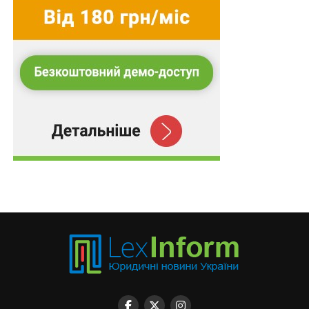
Суду щодо кримінальних правопорушень, пов’язаних
з війною,
та збірник
Воєнний стан. Всі нормативні
матеріали, алгоритми дій, роз’яснення, корисні
ресурси
.
Схожі статті:
Україна та Йорданія скасують візові вимоги до
службових поїздок
Україна оскаржує рішення про поновлення
прав Олімпійського комітету рф
Україна доєднається до Рекомендації ОЕСР
щодо публічних адміністративних послуг
Продавці нових легкових авто мають
унаочнювати дані про витрати палива та