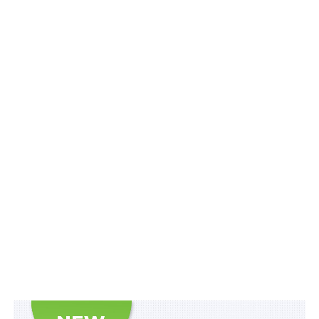
Комісією для організації повноцінного доступу
України до Бази даних Європейського Союзу щодо
рідких та газоподібних відновлюваних та
перероблених вуглецевих видів палива (Union
Database);
Читайте також:
Передача пального
перевізнику для перевезення працівників
підприємства належить до операцій з реалізації
пального
– проведення технічних консультацій з
уповноваженими представниками Європейської
Комісії, відповідальними за розробку, управління та
підтримку Union Database, для підготовки рішення ЄС
про простежуваність одиниць біометану, виробленого
в Україні;
– ініціювання укладення договору між Україною та