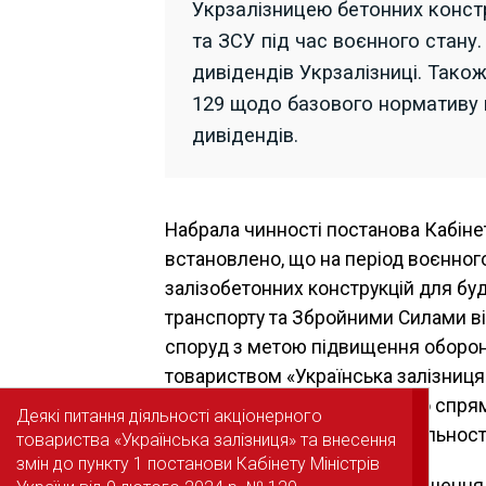
Укрзалізницею бетонних конст
та ЗСУ під час воєнного стану
дивідендів Укрзалізниці. Тако
129 щодо базового нормативу 
дивідендів.
Набрала чинності постанова Кабінету
встановлено, що на період воєнного
залізобетонних конструкцій для б
транспорту та Збройними Силами ві
споруд з метою підвищення оборо
товариством «Українська залізниця»
частини чистого прибутку, що спря
Деякі питання діяльності акціонерного
Деякі питання діяльності акціонерного
фінансово-господарської діяльност
товариства «Українська залізниця» та внесення
товариства «Українська залізниця» та внесення
змін до пункту 1 постанови Кабінету Міністрів
змін до пункту 1 постанови Кабінету Міністрів
Читайте також:
За порушення 