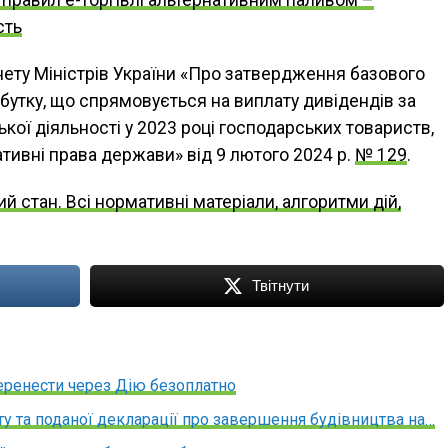
сть
нету Міністрів України «Про затвердження базового
бутку, що спрямовується на виплату дивідендів за
ої діяльності у 2023 році господарських товариств,
ативні права держави» від 9 лютого 2024 р.
№ 129
.
й стан. Всі нормативні матеріали, алгоритми дій,
Твітнути
ренести через Дію безоплатно
у та поданої декларації про завершення будівництва на…