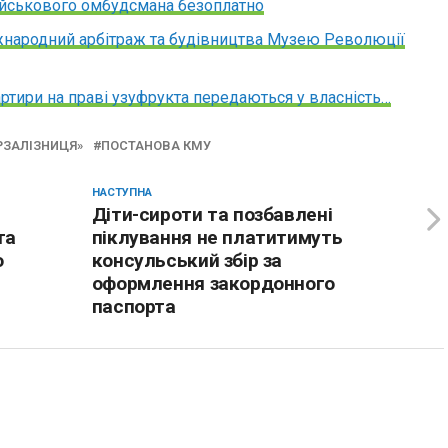
ійськового омбудсмана безоплатно
іжнародний арбітраж та будівництва Музею Революції
ртири на праві узуфрукта передаються у власність…
РЗАЛІЗНИЦЯ»
ПОСТАНОВА КМУ
НАСТУПНА
Діти-сироти та позбавлені
та
піклування не платитимуть
о
консульський збір за
оформлення закордонного
паспорта