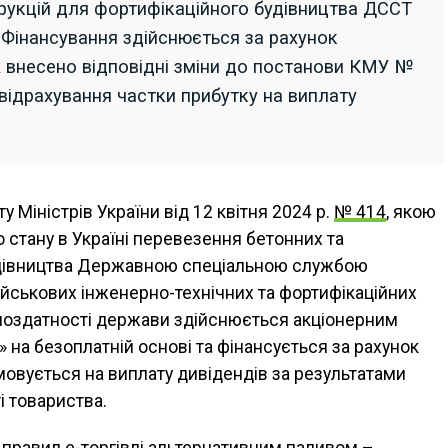
рукцій для фортифікаційного будівництва ДССТ
. Фінансування здійснюється за рахунок
ж внесено відповідні зміни до постанови КМУ №
відрахування частки прибутку на виплату
 Міністрів України від 12 квітня 2024 р.
№ 414
, якою
 стану в Україні перевезення бетонних та
удівництва Державною спеціальною службою
йськових інженерно-технічних та фортифікаційних
ноздатності держави здійснюється акціонерним
 на безоплатній основі та фінансується за рахунок
мовується на виплату дивідендів за результатами
і товариства.
правил е-торгівлі альтернативним паливом –