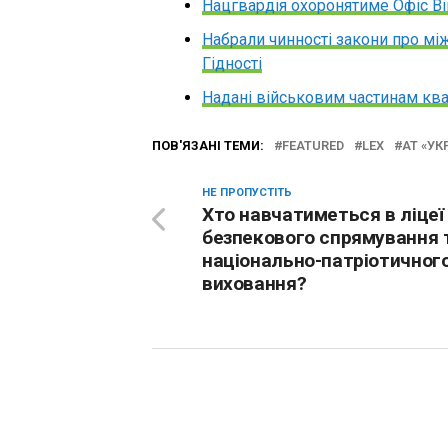
Нацгвардія охоронятиме Офіс В
Набрали чинності закони про м
Гідності
Надані військовим частинам ква
ПОВ'ЯЗАНІ ТЕМИ:
FEATURED
LEX
АТ «УК
НЕ ПРОПУСТІТЬ
Хто навчатиметься в ліцеї
безпекового спрямування 
національно-патріотичног
виховання?