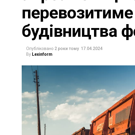
перевозитиме 
будівництва ф
Опубліковано
2 роки тому
17.04.2024
By
Lexinform