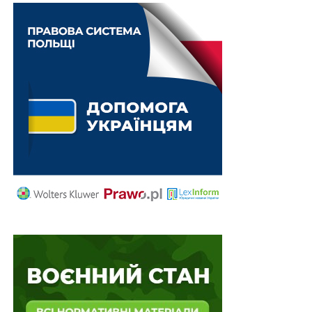
допомога, благодійні внески.
Нагадаємо, що пунктом 1 Додатку до постанови від
11 жовтня 2016 р. № 710 «Заходи щодо ефективного
та раціонального використання державних коштів,
передбачених для утримання органів державної
влади та інших державних органів, утворених
органами державної влади підприємств, установ та
організацій, які використовують кошти державного
бюджету» встановлювалося
«припинення
придбання
легкових автомобілів, мобільних
телефонів»
для згаданих суб’єктів.
Схожі статті:
Конфіскація та штраф до 6800 грн за продаж чи
придбання музейних експонатів