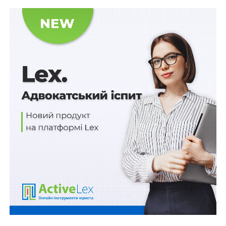
заповідного фонду,
які обслуговують гідротехнічні об’єкти
Держводагентства,
для здійснення рибоохоронних заходів,
для закордонних дипломатичних установ
України, державної телерадіокомпанії
«Всесвітня служба «Українське телебачення і
радіомовлення»», суб’єктів державного
іномовлення України – за наявності
об’єктивних потреб в оновленні таких
автомобілів,
для Спеціалізованої антикорупційної
прокуратури.
Мобільні телефони закуповуватимуться для:
закладів охорони здоров’я системи екстреної