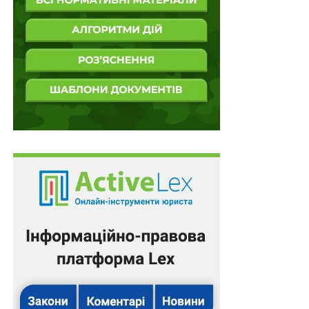
Е-документообіг запровадять в органах влади
Дозволено перевірки державних органів
Відновлено роботу «Професійних закупівель»
Посадовцям органів місцевої влади
оплачуватимуть додаткову роботу за
програмами міжнародної…
ПОВ'ЯЗАНІ ТЕМИ:
НАСТУПНА
Як працюватиме «Чорноморнафтогаз» в
окупації?
НЕ ПРОПУСТІТЬ
Оновлено Порядок використання бюджетних
коштів на підтримку реформи державного
управління