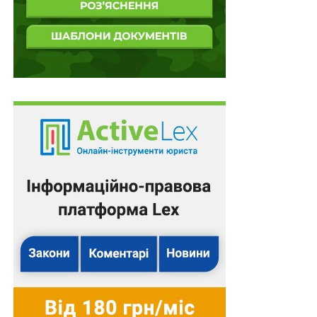
місяці;
4) час перебування у полоні, якщо полонення не було
добровільним і особа яка потрапила у полон
безпосередньо приймала участь у здійсненні заходів
із забезпечення національної безпеки і оборони,
захисту безпеки населення та інтересів держави,
відсічі і стримування збройної агресії російської
федерації, перебуваючи безпосередньо в районах та
у період здійснення зазначених заходів і перебуваючи
в полоні вона не вчинила злочину проти миру і
людства – один місяць служби за п’ять місяців.
Нагадаємо,
Воєнний стан. Всі нормативні
матеріали, алгоритми дій, роз’яснення, корисні
ресурси