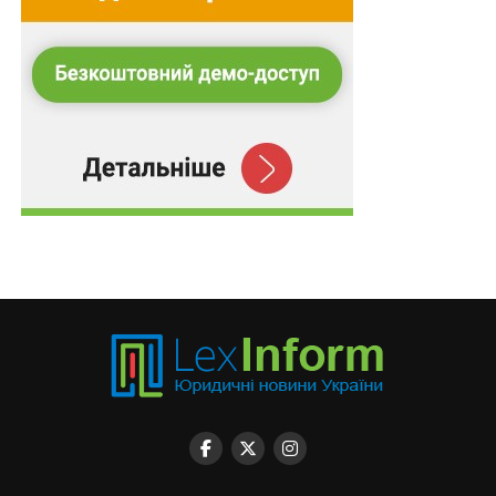
Схожі статті:
Обмеження розміру пенсії звільненим
військовим перевірить КСУ
Надані військовим частинам квартири на праві
узуфрукта передаються у власність…
ПОВ'ЯЗАНІ ТЕМИ:
FEATURED
LEX
НАСТУПНА
Якщо один із подружжя вчинив домашнє
насильство, заходи щодо примирення не
вживатимуться
НЕ ПРОПУСТІТЬ
В роботу рад внутрішньо переміщених осіб
включаться благодійні організації