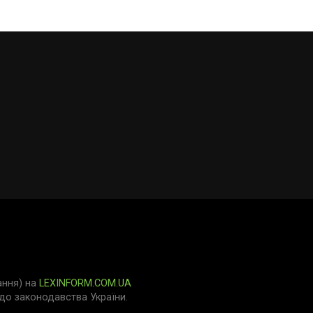
ання) на
LEXINFORM.COM.UA
о законодавства України.