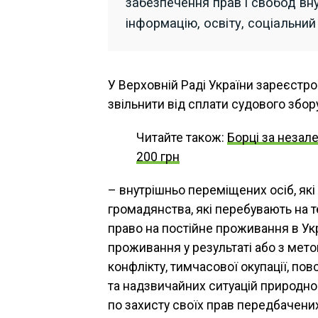
забезпечення прав і свобод вну
інформацію, освіту, соціальний
У Верховній Раді України зареєстр
звільнити від сплати судового збору
Читайте також:
Борці за незал
200 грн
– внутрішньо переміщених осіб, як
громадянства, які перебувають на т
право на постійне проживання в Укр
проживання у результаті або з мет
конфлікту, тимчасової окупації, п
та надзвичайних ситуацій природног
по захисту своїх прав передбачених