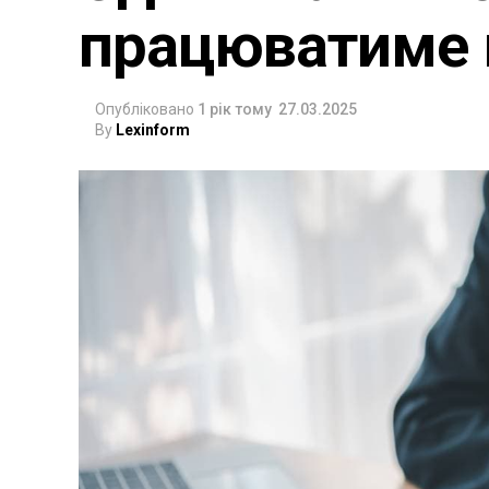
працюватиме 
Опубліковано
1 рік тому
27.03.2025
By
Lexinform