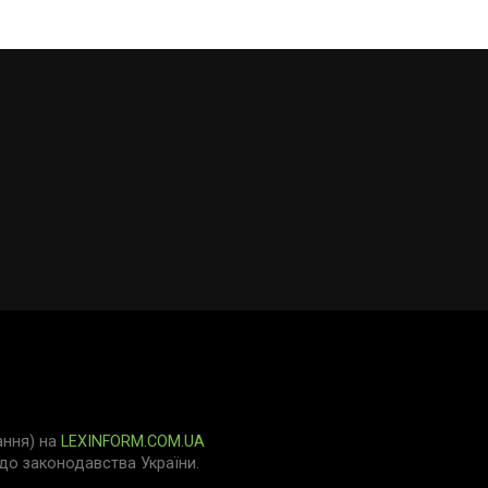
ання) на
LEXINFORM.COM.UA
о законодавства України.