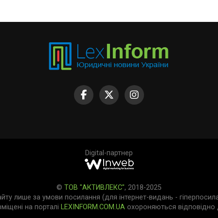
Digital-партнер
©
ТОВ "АКТИВЛЕКС"
, 2018-2025
айту лише за умови посилання (для інтернет-видань - гіперпосил
зміщені на порталі
LEXINFORM.COM.UA
охороняються відповідно д