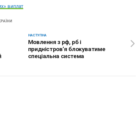
их» виплат
КРАЇНИ
НАСТУПНА
Мовлення з рф, рб і
придністров’я блокуватиме
й
спеціальна система