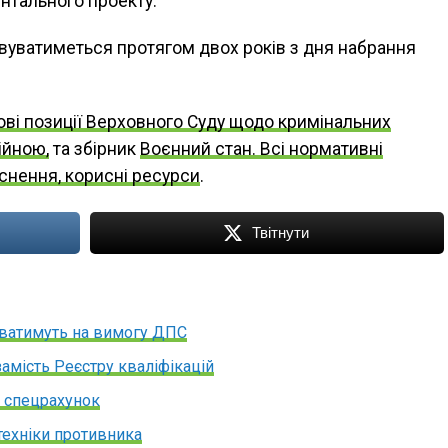
ентального проекту.
вуватиметься протягом двох років з дня набрання
ві позиції Верховного Суду щодо кримінальних
ійною,
та збірник
Воєнний стан. Всі нормативні
яснення, корисні ресурси
.
Твітнути
уватимуть на вимогу ДПС
амість Реєстру кваліфікацій
й спецрахунок
техніки противника