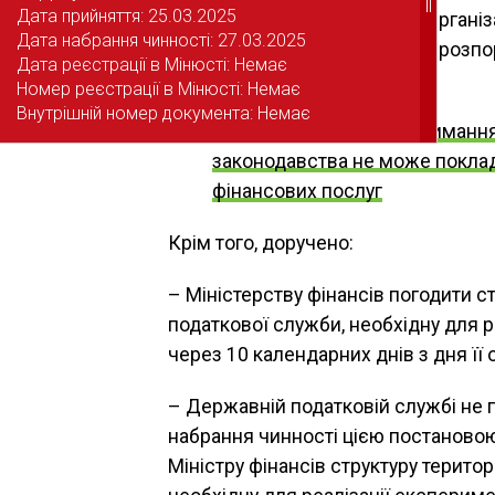
||
||
Дата прийняття: 25.03.2025
Дата прийняття: 25.03.2025
структури ДПС» розд. 4.2.4 «Організ
Дата набрання чинності: 27.03.2025
Дата набрання чинності: 27.03.2025
доходів до 2030 р., схваленої розп
Дата реєстрації в Мінюсті: Немає
Дата реєстрації в Мінюсті: Немає
2023 р.
№ 1218
.
Номер реєстрації в Мінюсті: Немає
Номер реєстрації в Мінюсті: Немає
Внутрішній номер документа: Немає
Внутрішній номер документа: Немає
Читайте також
:
Недотримання
законодавства не може поклад
фінансових послуг
Крім того, доручено:
– Міністерству фінансів погодити с
податкової служби, необхідну для р
через 10 календарних днів з дня її
– Державній податковій службі не п
набрання чинності цією постановою
Міністру фінансів структуру терито