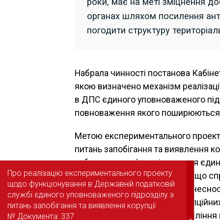
роки, має на меті зміцнення д
органах шляхом посилення ант
погодити структуру територіаль
Набрала чинності постанова Кабінет
якою визначено механізм реалізац
в ДПС єдиного уповноваженого підро
повноваження якого поширюються на
Метою експериментального проекту
питань запобігання та виявлення ко
забезпечення функціонування єдино
Про реалізацію експериментального проекту
Про реалізацію експериментального проекту
та виявлення корупції в ДПС, що 
щодо функціонування в Державній податковій
щодо функціонування в Державній податковій
підрозділу, зміцненню доброчесност
службі єдиного уповноваженого підрозділу з
службі єдиного уповноваженого підрозділу з
шляхом посилення антикорупційних 
питань запобігання та виявлення корупції
питань запобігання та виявлення корупції
ефективності процедур управління ві
№ Документа: 337
№ Документа: 337