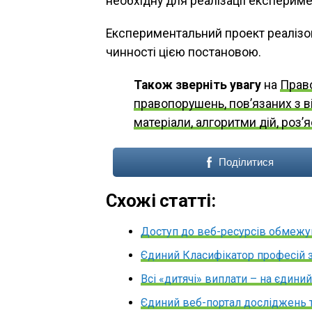
необхідну для реалізації експерим
Експериментальний проект реалізо
чинності цією постановою.
Також зверніть увагу
на
Право
правопорушень, пов’язаних з в
матеріали, алгоритми дій, роз’
Поділитися
Схожі статті:
Доступ до веб-ресурсів обмеж
Єдиний Класифікатор професій з
Всі «дитячі» виплати – на єдини
Єдиний веб-портал досліджень 