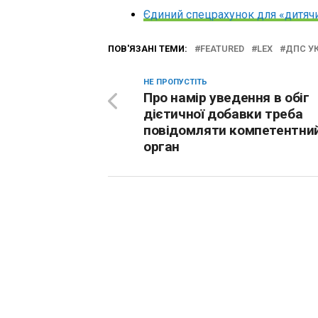
Єдиний спецрахунок для «дитяч
ПОВ'ЯЗАНІ ТЕМИ:
FEATURED
LEX
ДПС У
НЕ ПРОПУСТІТЬ
Про намір уведення в обіг
дієтичної добавки треба
повідомляти компетентни
орган