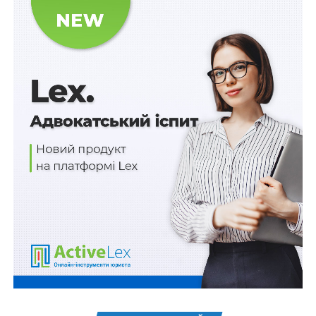
– для юридичної особи – найменування,
місцезнаходження, ідентифікаційний код юридичної
особи згідно з ЄДРПОУ, контактні дані (номер
телефону, факсу, адреса електронної пошти);
– для фізичної особи – підприємця, фізичної особи –
прізвище (за наявності), власне ім’я, по батькові (за
наявності), реєстраційний номер облікової картки
платника податків або серія (за наявності) і номер
паспорта громадянина України (для осіб, які через
свої релігійні переконання відмовляються від
прийняття реєстраційного номера облікової картки
платника податків та повідомили про це відповідний
контролюючий орган і мають відмітку в паспорті
громадянина України), унікальний номер запису в
Єдиному державному демографічному реєстрі (за
наявності), задеклароване/зареєстроване місце
проживання (перебування), за яким здійснюється
зв’язок з особою, контактні дані (номер телефону,