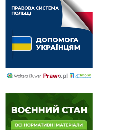
(за наявності) особи, відповідальної за надання
повідомлення, зазначеного вище, і подальше
спілкування з представниками компетентного органу
щодо інформації, яка міститься в повідомленні.
Читайте також
:
Зміни до Переліку наркотичних
засобів, психотропних речовин і прекурсорів не
є змінами до закону про кримінальну
відповідальність і не мають зворотної дії у часі
Разом з зазначеним повідомленням оператор ринку
подає зразок етикетки (стікера) фасованої дієтичної
добавки державною мовою.
У разі якщо дієтична добавка перебуває в обігу на
території держави – члена Європейського Союзу або
Європейської асоціації вільної торгівлі, що є
стороною Угоди про Європейську економічну зону, в
якій законодавством визначено вимогу щодо