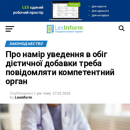
ЗАКОНОДАВСТВО
Про намір уведення в обіг
дієтичної добавки треба
повідомляти компетентний
орган
Опубліковано
1 рік тому
27.03.2025
By
Lexinform