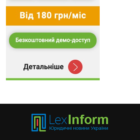
визначені
п. 1 – 6 ч. 2
та
ч. 3
цієї статті, крім
конфіденційної інформації, до переліку повідомлень
про намір першого введення в обіг дитячого
харчування, дієтичних добавок, харчових продуктів
для спеціальних медичних цілей та харчових
продуктів для контролю ваги.
Дієтичні добавки можуть вводитися в обіг,
пропонуватися до реалізації та реалізуватися
кінцевому споживачеві виключно як фасований
харчовий продукт.
Для виробництва дієтичних добавок можуть
використовуватися лише речовини, включені до
переліку вітамінів, мінеральних речових та інших
речовин і їх максимально допустимих доз, що
дозволені до застосування в дієтичних добавках, з
дотриманням максимально допустимих доз,
встановлених зазначеним переліком.