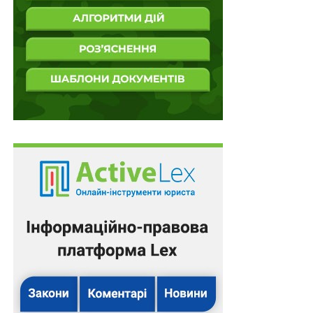
отримання реєстрації/дозволу та/або надсилання
повідомлень про введення в обіг/розміщення на
ринку дієтичних добавок, до повідомлення також
додаються відомості про компетентний орган, що був
повідомлений про введення в обіг/розміщення на
ринку або дозволив введення в обіг/розміщення на
ринку дієтичної добавки на території відповідної
держави, та копія такого повідомлення та/або
дозволу/документа про реєстрацію, виданого
компетентним органом такої держави.
Повідомлення надсилається до компетентного органу
в паперовій або електронній формі з дотриманням
вимог Закону України
«Про електронну
ідентифікацію та електронні довірчі послуги»
.
Компетентний орган протягом 10 робочих днів з дня
отримання повідомлення з урахуванням вимог
ч. 6
цієї статті вносить відомості про дієтичну добавку,