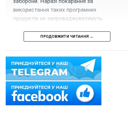
заборони. Наразі покарання за
використання таких програмних
продуктів не запроваджуватимуть.
ПРОДОВЖИТИ ЧИТАННЯ →
Верховна Рада відхилила та зняла з розгляду проект
Закону
№ 13505
, яким пропонувалося
заборонити
ворожі програмні продукти
.
Читайте також
:
Звільнення винного від
кримінальної відповідальності через
примирення з потерпілим можливе лише тоді,
коли завдано шкоди приватним інтересам
фізичної особи, а не публічним інтересам
При цьому передбачалось застосування фінансових
санкцій у вигляді штрафу у розмірі 2% від загального
річного обороту суб’єкта господарювання у разі