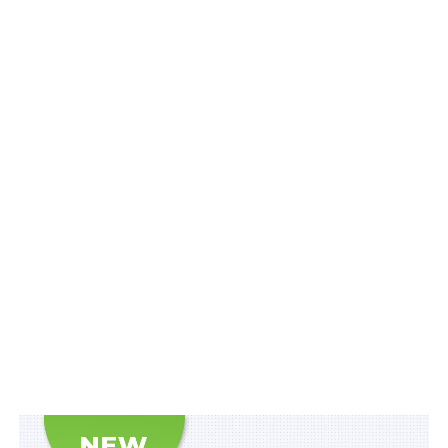
порушення вимог щодо заборонених продуктів.
Також зверніть увагу
на
Правові позиції
Верховного Суду щодо кримінальних
правопорушень, пов’язаних з війною,
та збірник
Воєнний стан. Всі нормативні матеріали,
алгоритми дій, роз’яснення, корисні ресурси
.
Схожі статті:
До 1 000 грн держпідтримки на 100 га за
використання вітчизняних мінеральних добрив
Вартість продуктів у структурі харчування учнів
можна оплачувати за рахунок субвенції
Дозвіл на використання приміщень для обігу
наркотичних засобів можуть отримати ФОПи