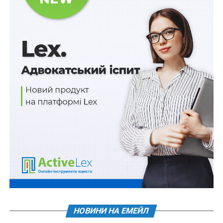
Нові порядки використання та повернення
коштів фонду соціального захисту осіб з
інвалідністю
Про використання коштів на центри
професійної досконалості звітуватимуть
щомісяця
ПОВ'ЯЗАНІ ТЕМИ:
FEATURED
LEX
НАСТУПНА
Нові правила рибного ринку: контроль від вилову
до споживання
НЕ ПРОПУСТІТЬ
2 умови розірвання договору про публічну
закупівлю, укладеного за приблизною ціною
НОВИНИ НА ЕМЕЙЛ