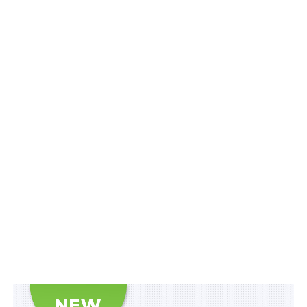
України використовувати в 2020 р. залишки освітньої
субвенції з державного бюджету місцевим
бюджетам (крім коштів, що мають цільове
призначення, виділених відповідно до рішень
Кабінету Міністрів України в 2019 р.)
на закупівлю
товарів, робіт і послуг, необхідних для забезпечення
безпечного навчального процесу в закладах
загальної середньої освіти.
Новим абзацом
п. 3
Порядку та умов надання
освітньої субвенції з державного бюджету місцевим
бюджетам, затверджених зазначеною постановою,
встановлено, що залишки можуть спрямовуватися
насамперед у 2020 р. на закупівлю засобів
індивідуального захисту (захисних масок,
одноразових рукавичок, захисних щитків),
дезінфекційних засобів, пірометрів (інфрачервоних
термометрів) та послуг із дезінфекції приміщень.