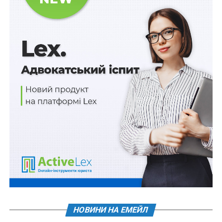
Схожі статті:
Нові порядки використання та повернення
коштів фонду соціального захисту осіб з
інвалідністю
Грошове забезпечення поліцейських і
службовців цивільного захисту підвищать з
2027 р.
Приєднатися до партнерів освітньої «Мрії»
можна через Дію
Єдина Президентська рада із захисту
ветеранів, полонених, зниклих безвісти та
членів їхніх сімей
НОВИНИ НА ЕМЕЙЛ
До комплексного огляду системи соціального