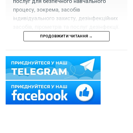
послуг для безпечного навчального
процесу, зокрема, засобів
індивідуального захисту, дезінфекційних
засобів, пірометрів та послуг дезінфекції.
ПРОДОВЖИТИ ЧИТАННЯ →
Набрала чинності постанова Кабінету Міністрів
України «Про внесення змін до постанови Кабінету
Міністрів України від 14 січня 2015 р. № 6» від 4
листопада 2020 р. № 1064.
Новим
п. 2-2
постанови Кабінету Міністрів України від
14 січня 2015 р. № 6 «Деякі питання надання освітньої
субвенції з державного бюджету місцевим
бюджетам» дозволено відповідно до п. 18 розд.
«Прикінцеві положення» Закону України «Про
Державний бюджет України на 2020 рік» як виняток
із положень
ч. 4 ст. 103-2
Бюджетного кодексу