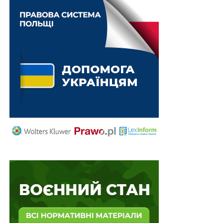
Для підготовки до осінньо-зимового періоду
створено спеціальний штаб
Критично важливі підприємства збережуть
свій статус до вересня 2026 р.
ПОВ'ЯЗАНІ ТЕМИ:
ВЕРХОВНА РАДА
ЗАКОНОПРОЕКТ
ЗЛОЧИН
СОЦІАЛЬНА ДОПОМОГА
СОЦІАЛЬНА ПІДТРИМКА
НАСТУПНА
Скільки в повітрі миш’яку, кадмію і ртуті?
НЕ ПРОПУСТІТЬ
Перевіряти питну воду можуть не лише
акредитовані лабораторії