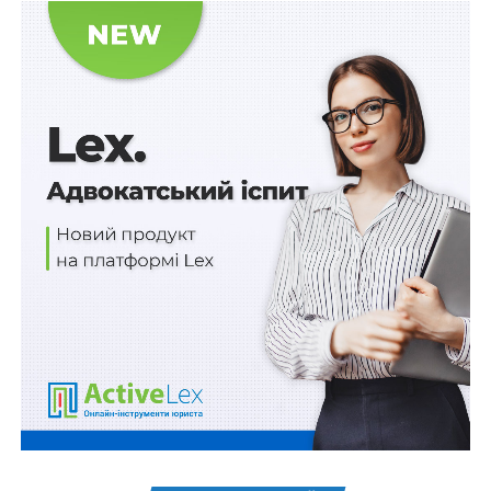
законопроектом передбачена низка пільг:
медична та психологічна реабілітація;
захист майнових прав та непогіршення
майнового стану;
одноразова грошова допомога;
одноразова грошова допомога рідним у разі
смерті заручника.
Також законопроектом № 8337 встановлюються
випадки, за яких смерть заручника не передбачає
виплату одноразової грошової допомоги: коли
заручник, або колишній заручник скоїв злочин, або
самогубство. Якщо заручник скоїв самогубство, то
одноразова грошова компенсація його рідним буде
виплачена в разі, якщо в суді буде встановлено, що
заручника довели до самогубства сторонні особи.