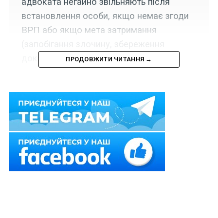
адвоката негайно звільняють після
встановлення особи, якщо немає згоди
ВРП або якщо мета затримання
(запобігання злочину, збереження
доказів) досягнута.
ПРОДОВЖИТИ ЧИТАННЯ →
У Верховній Раді України зареєстровано проект
Закону
№ 13453
, яким визначаються особливості
порядку затримання і обрання запобіжного заходу у
вигляді тримання під вартою стосовно адвоката.
Зокрема новою ст. 482-3
Кримінального
процесуального кодексу України
пропонується
встановити, що затримання адвоката чи утримання
його під вартою чи арештом здійснюється за згодою
Вищої ради правосуддя.