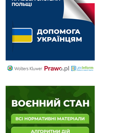
ПОВ'ЯЗАНІ ТЕМИ:
FEATURED
LEX
АДВОКАТ
ВИЩА РАДА ПРАВОСУДДЯ
КПК УКРАЇНИ
НАСТУПНА
51 000 грн штрафу за сприяння шахрайству
шляхом інформаційного поширення
НЕ ПРОПУСТІТЬ
Підготовлено проект закону про адаптацію
законодавства України до права ЄС