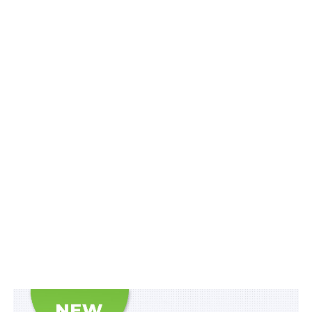
Без згоди Вищої ради правосуддя адвоката не може
бути затримано або утримувано під вартою чи
арештом до винесення обвинувального вироку
судом, за винятком затримання адвоката під час або
відразу ж після вчинення тяжкого або особливо
тяжкого злочину.
Читайте також
:
Мобілізація захисника не є
підставою для зупинення судового
провадження
Адвокат, затриманий за підозрою у вчиненні діяння,
за яке встановлена кримінальна відповідальність,
повинен бути негайно звільнений після з’ясування
його особи, за винятком:
1) якщо Вищою радою правосуддя надано згоду на
затримання адвоката у зв’язку з таким діянням;