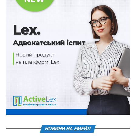
2) затримання адвоката під час або відразу ж після
вчинення тяжкого або особливо тяжкого злочину,
якщо таке затримання є необхідним для
попередження вчинення злочину, відвернення чи
попередження наслідків злочину або забезпечення
збереження доказів цього злочину.
Адвокат має бути негайно звільнений, якщо мета
такого затримання (попередження вчинення злочину,
відвернення чи попередження наслідків злочину або
забезпечення збереження доказів цього злочину)
досягнута.
Також зверніть увагу
на
Правові позиції
Верховного Суду щодо кримінальних
правопорушень, пов’язаних з війною,
та збірник
Воєнний стан. Всі нормативні матеріали,
алгоритми дій, роз’яснення, корисні ресурси
.
НОВИНИ НА ЕМЕЙЛ