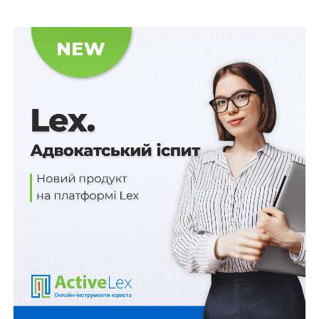
до рівня ставок на видобуток нафти і газу
(29% та 14% залежно від глибини залягання); за
користування надрами для видобування
корисних копалин в умовах дії угоди про
розподіл продукції (2% для митної території
України і континентального шельфу та 1,25% –
для морського шельфу);
спеціальне використання води – на 16,8
відсотка (з урахуванням прогнозного індексу
цін виробників промислової продукції у 2016
році – 116,8%);
спеціальне використання лісових ресурсів – на
16,8 відсотка (з урахуванням прогнозного
індексу цін виробників промислової продукції
у 2016 році – 116,8%).
Також ставки
збільшені у 2 рази
єдиного збору, що
справляється у пунктах пропуску через державний