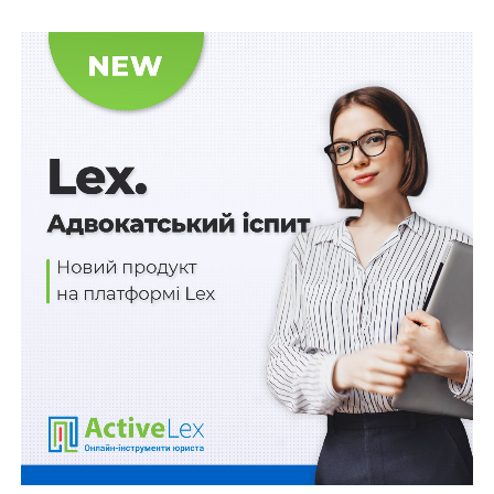
Наведена позиція досить суворо корелює з
глобальним висновком про те, що Україна застрягла
при здійсненні транзиту від авторитарного режиму до
демократичної держави, що цілком природно
позначилося на стані вітчизняної правової системи.
При цьому все ще не втрачено сподівання на те, що
перебуваючи на шляху пошуку найбільш ефективних
засобів розвитку суспільства та релевантного
відображення загальних соціальних процесів,
національна правова система гідно впорається з
поставленими завданнями.
Враховуючи спільність національної правової
системи з романо-германською, необхідно
встановити яким чином, методами та засобами
вітчизняна правова система реалізує або, навпаки,
відкидає характерні принципи материкової системи, в
чому відчувається повний збіг, а в чому – протиріччя