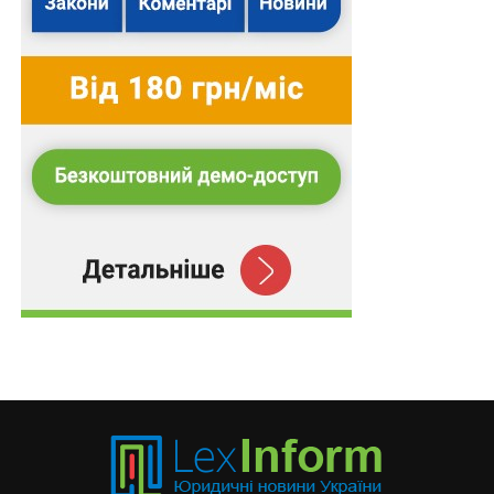
класифікацій для вітчизняної правової системи вкрай
важлива класифікація залежно від того, чи є
конкретне джерело права імперативною, тобто
обов’язковою, нормою, чи диспозитивною, яка
базується на певній свободі вибору й потребує
додаткових обґрунтувань та мотивувань. Як правило,
такі норми носять характер переконливих,
авторитетних та визнаних.
Роль НПА в системі джерел права
Як вказувалося вище відповідно до
ст. 8
Конституції
«В Україні визнається і діє принцип верховенства
права. Конституція України має найвищу юридичну
силу. Закони та інші нормативно-правові акти
приймаються на основі Конституції України і повинні
відповідати їй». Отже, підкреслюється вирішальне
значення, ключова роль нормативно-правових актів у
системі джерел права. Відповідно до
ст. 8
Закону