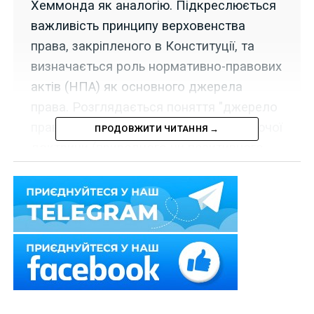
Хеммонда як аналогію. Підкреслюється
важливість принципу верховенства
права, закріпленого в Конституції, та
визначається роль нормативно-правових
актів (НПА) як основного джерела
права. Розглядається поняття "джерело
права" та його залежність від домінуючої
ПРОДОВЖИТИ ЧИТАННЯ →
доктрини (природного чи позитивного
права), а також ієрархія НПА в Україні.
Продовження.
Початок
ч.1
,
ч.2
Правова система:
сучасний стан і
тенденції розвитку