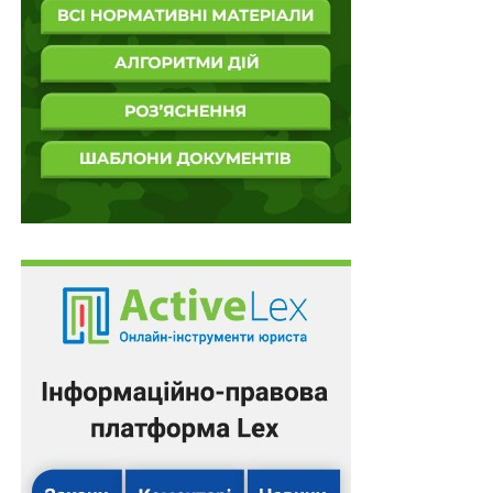
держави і права – сутність, значення та роль такого
поняття, як джерело права однозначно не визначено,
воно й досі носить дискусійний характер. Одним із
найбільш доречних та доступних визначень «джерела
права», на думку автора, є наступна версія, в основі
якої лежить думка відомого науковця П. М.
Рабіновича: «Джерело права – це спосіб зовнішнього
вираження і закріплення правових норм, який
засвідчує ступінь, міру та спосіб їх
загальнообов’язковостї (Юридична енциклопедія. Том
2. Київ. Видавництво «Українська енциклопедія».
1999 р. С. 171).
При цьому необхідно наголосити, що поняття
«джерело права» залежить від вибору правової
системи й того, яка доктрина є домінуючою –
природне право чи позитивне? Більше того, наведені
обставини досить відчутно впливають і на ієрархію
національних джерел права. При всій різноманітності