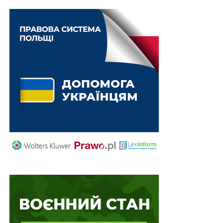
На підставі цього можна стверджувати, що в Україні
існує система правового та суспільного устрою, де
сама природа – природні права та свободи людини, на
відміну від волі законодавця, є головним джерелом
права та визнані найвищою цінністю суспільства, а
їхнє забезпечення стає пріоритетом держави. При
цьому органи влади діють виключно відповідно до
закону, контролюються законом та обмежуються
правом. Виключно право створює таку систему
правовідносин, за якої не допускається можливість
свавілля чиновників, а виконавча влада відповідає
перед людиною за свою діяльність. Таким чином, на
конституційному рівні в Україні затверджуються
принципи громадянського суспільства.
Щодо поняття «джерело права»
Слід зазначити, що при всій різноманітності та безлічі
робіт у вітчизняній фундаментальній науці – теорії