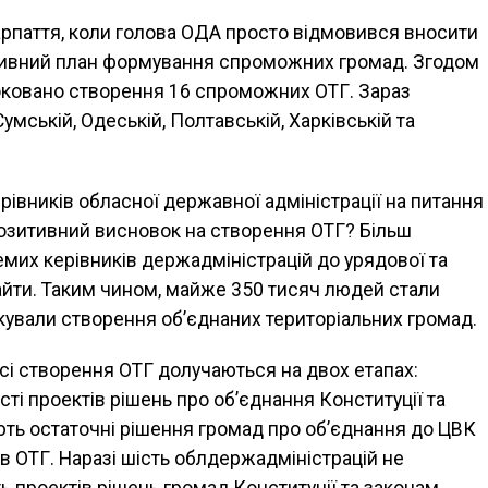
арпаття, коли голова ОДА просто відмовився вносити
тивний план формування спроможних громад. Згодом
оковано створення 16 спроможних ОТГ. Зараз
умській, Одеській, Полтавській, Харківській та
керівників обласної державної адміністрації на питання
позитивний висновок на створення ОТГ? Більш
мих керівників держадміністрацій до урядової та
йти. Таким чином, майже 350 тисяч людей стали
окували створення об’єднаних територіальних громад.
есі створення ОТГ долучаються на двох етапах:
і проектів рішень про об’єднання Конституції та
ють остаточні рішення громад про об’єднання до ЦВК
 ОТГ. Наразі шість облдержадміністрацій не