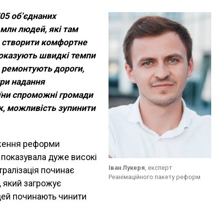
05 об’єдна
них
8 млн людей,
які там
 ство
рити комфортне
оказують швидкі темпи
, ремонтують дороги,
ри надання
їни спроможні громади
к, можливість зупинити
ження реформи
 показувала дуже високі
Іван Лукеря
, експерт
нтралізація починає
Реанімаційного пакету реформ
, який загрожує
 цей починають чинити