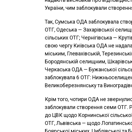
надають висновків про відповідніст
України, чим заблокували створенн
Так, Сумська ОДА заблокувала створ
ОТГ, Одеська — Захарівської селищ
сільських ОТГ; Чернігівська — Круті
свою чергу Київська ОДА не надала
міським, Глевахівській, Терезинські
Бородянській селищним, Шкарівські
Черкаська ОДА — Бужанської сільсь
заблокувала 6 ОТГ: Нижньоселищенс
Великоберезнянську та Виноградів
Крім того, чотири ОДА не звернули
заблокували створення семи ОТГ. 
до ЦВК щодо Корнинської сільської
ОТГ, Львівська — щодо Лопатинсько
Боярської міських, Циблівської та 