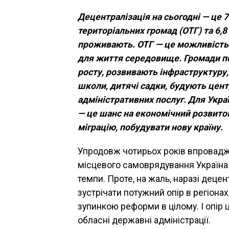
Децентралізація на сьогодні — це 7
територіальних громад (ОТГ) та 6,
проживають. ОТГ — це можливість
для життя середовище. Громади
п
росту, розвивають інфра
структуру
школи, дитячі садки,
будують цент
адміністративних послуг.
Для Укра
— це шанс на еко
номічний розвито
міграцію,
побудувати нову країну.
Упродовж чотирьох років впровад
місцевого самоврядування Україна
темпи. Проте, на жаль, наразі деце
зустрічати потужний опір в регіонах
зупинкою реформи в цілому. І опір
обласні державні адміністрації.