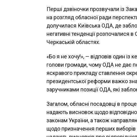
Перші дзвіночки прозвучали із Зак
на розгляд обласної ради перспек
долучилася Київська ОДА, де забл
негативні тенденції розпочалися в С
Черкаській областях.
«Бо я не хочу!», — відповів один із 
голови громади, чому ОДА не дає 
яскравого прикладу ставлення окре
президентської реформи важко зна
заручниками позиції ОДА, які забл
Загалом, обласні посадовці в проц
надають висновок щодо відповідност
законам України, а також направля
щодо призначення перших виборів в