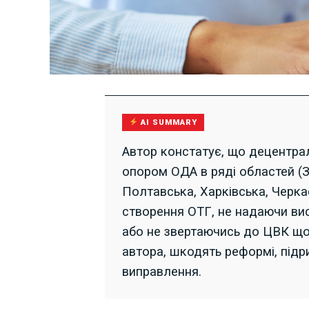
AI SUMMARY
Автор констатує, що децентралі
опором ОДА в ряді областей (З
Полтавська, Харківська, Черкас
створення ОТГ, не надаючи вис
або не звертаючись до ЦВК щод
автора, шкодять реформі, підр
виправлення.