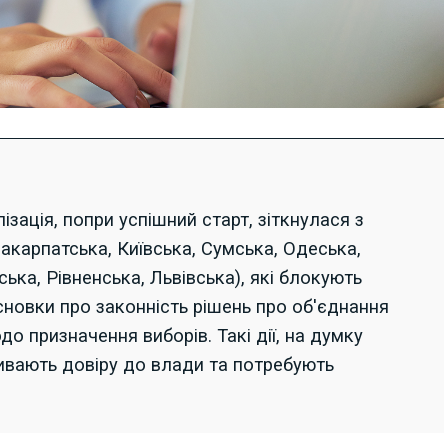
зація, попри успішний старт, зіткнулася з
акарпатська, Київська, Сумська, Одеська,
ька, Рівненська, Львівська), які блокують
новки про законність рішень про об'єднання
о призначення виборів. Такі дії, на думку
ивають довіру до влади та потребують