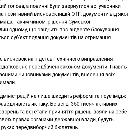
ий голова, а повинні були звернутися всі учасники
а позитивний висновок іншій ОТГ, документи від якої
омада. Таким чином, рішення Сумської
дин одному, що свідчить про відверте блокування
ться суб’єкт подання документів на отримання
є висновок на підставі технічного виправлення
одаткові, не передбачені законом документи. І навіть
ласними чиновниками документів, внесення всіх
римали.
дміністрацій не лише шкодить реформі та псує імідж
раведливість як таку. Бо всі ці 350 тисяч активних
ворень та всі етапи прийняття рішень, взяли на себе
 своїх правах органами державної влади, будуть
в руках передвиборчий бюлетень.