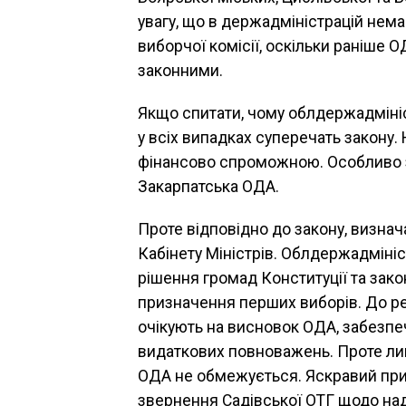
увагу, що в держадміністрацій нем
виборчої комісії, оскільки раніше 
законними.
Якщо спитати, чому облдержадмініс
у всіх випадках суперечать закону. 
фінансово спроможною. Особливо 
Закарпатська ОДА.
Проте відповідно до закону, визн
Кабінету Міністрів. Облдержадмініс
рішення громад Конституції та зак
призначення перших виборів. До речі
очікують на висновок ОДА, забезп
видаткових повноважень. Проте ли
ОДА не обмежується. Яскравий прик
звернення Садівської ОТГ щодо над