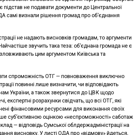
ає підстав не подавати документи до Центральної
ОДА самі визнали рішення громад про об’єднання
трації не надають висновків громадам, то аргументи
Найчастіше звучить така теза: об’єднана громада не є
зловживають цим аргументом Київська та
ачати спроможність ОТГ — повноваження виключно
трації повинні лише визначити, чи відповідають
онам України, а також звернутися до ЦВК щодо
, експертні розрахунки свідчать, що всі ОТГ, які
ечені фінансовими ресурсами для виконання своїх
ше суб’єктивною оцінкою «неспроможності» саботаж
лад — відповідь Сумської облдержадміністрації на
ання висновку. У листі ОДА про «відмову» йдеться,