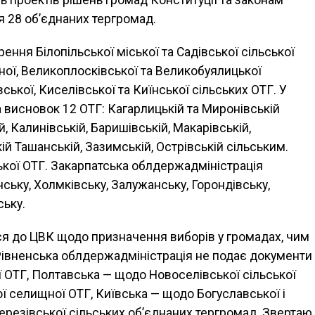
ь проектів рішень громад Конституції та законам
я 28 об’єднаних тергромад.
ення Білопільської міської та Садівської сільської
ної, Великоплосківської та Великобуялицької
вської, Киселівської та Киїнської сільських ОТГ. У
 висновок 12 ОТГ: Кагарлицькій та Миронівській
й, Калинівській, Баришівській, Макарівській,
й Ташанській, Зазимській, Острівській сільським.
кої ОТГ. Закарпатська облдержадміністрація
ьку, Холмківську, Залужанську, Горондівську,
ську.
ся до ЦВК щодо призначення виборів у громадах, чим
Рівненська облдержадміністрація не подає документи
 ОТГ, Полтавська — щодо Новоселівської сільської
ї селищної ОТГ, Київська — щодо Богуславської і
Березівської сільських об’єднаних тергромад. Звертаю