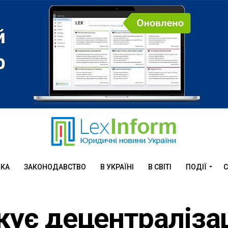
ИКА
ЗАКОНОДАВСТВО
В УКРАЇНІ
В СВІТІ
ПОДІЇ
С
окує децентраліза