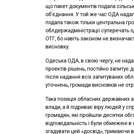
що пакет документів подала сільськ
об’єднання. У той же час ОДА надал
подала також тільки центральна гр
облдержадміністрації суперечать о
ОТГ, бо навіть законом не визначає
висновку.
Одеська ОДА, в свою чергу, не нада
проектів рішень, постійно запитує д
після надання всіх запитуваних об
уточнень, громади висновків не от
Така позиція обласних державних а
влади, а й підриває віру людей у сп
громадян, які пройшли десятки обго
відповідальність і були обмежені в
згадувати цей «досвід», тримаючи 