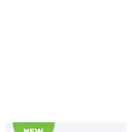
характеризує
махновщину
як самоврядну
територію під
контролем
вільних рад та
лібертарних
комун, де
робилися
спроби
створити
Володимир Дон, член Національної спілки
журналістів України
анархічне
суспільство
під час
Української
революції. З погляду на сьогодення це виглядає
абсолютно безглуздо і навіть смішно, але…
Щодо обов’язковості врахування до спірних