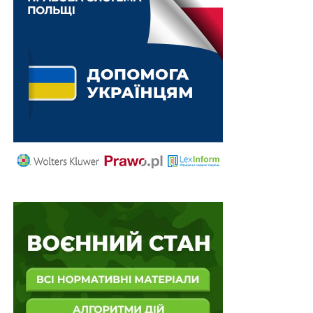
висновків Верховного Суду місцевими та
апеляційними судами, викладеної в
ст. 263
, дуже
важливе справжнє розуміння закладеного
законодавцем сенсу. Аналізуючи
ч. 1
«Судове
рішення повинно ґрунтуватися на засадах
верховенства права, бути законним і обґрунтованим»
та
ч. 3
«Судове рішення має відповідати завданню
цивільного судочинства, визначеному цим
Кодексом», можна дійти висновку, що завдяки
вживанню синонімів «повинно» та «має» викладені
норми набувають імперативного характеру
(Караванський С. Практичний словник синонімів
української мови : близько 20 000 синонім. рядів.
Святослав Караванський. 4-те вид., доопрац. і допов.
Львів: БаК, 2012. С. 323. 523;
Словник синонімів
Української мови
).
Стосовно
ч. 4 ст. 263
: при виборі і застосуванні норми