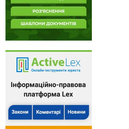
права до спірних правовідносин суд враховує
висновки щодо застосування відповідних норм
права, викладені в постановах Верховного Суду.
Таким чином, відсутність дієслів «повинен», «має» та
інших синонімів вказує на диспозитивність цієї
норми. Стосовно терміну «враховує» слід зазначити
наступне: по-перше, не конкретизовано в який спосіб
«враховує», по-друге, в семантичному значенні
«враховує» – бере щось до уваги, співвідносить із
чимось при міркуванні, плануванні тощо. Таким
чином, можна дійти висновку, що
ч. 4 ст. 263
ЦПКУ
носить диспозитивний характер.
Стосовно
ч. 1 ст. 417
: вказівки, що містяться в
постанові суду касаційної інстанції, є обов’язковими
для суду першої та апеляційної інстанцій під час
нового розгляду справи, то в даному випадку вказані
й чіткі умови – під час нового розгляду справи, і
підкреслена безальтернативна обов’язковість для