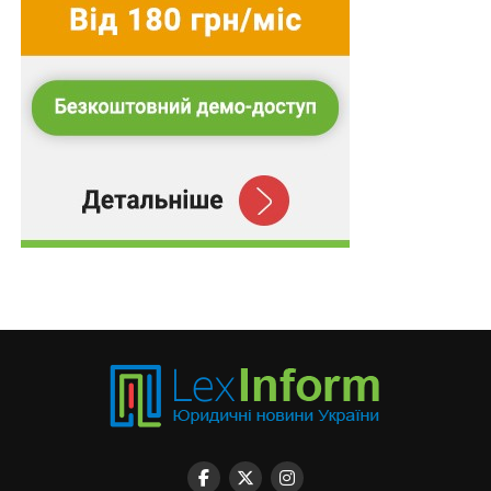
суду першої та апеляційної інстанцій. Аналогічний
зміст має
ч. 6 ст. 13
ЗУ «Про судоустрій та статус
суддів» – «висновки щодо застосування норм права,
викладені у постановах Верховного Суду,
враховуються іншими судами при застосуванні таких
норм права». Така ж думка викладена й у
дослідженнях Верховного Суду (
Практика Великої
Палати Верховного Суду: вплив на судову систему
. С.
9).
Позиція КРЄС
Приділяючи значну увагу незалежності суддів,
Консультативна рада європейських суддів (КРЄС) з
цього приводу висловлює наступне. КРЄС вважає,
що в країнах континентального права гарантія
суддівської незалежності розуміється, зокрема, як
незалежність судді в прийнятті судового рішення.
Така незалежність може обмежуватися виключно