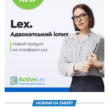
правовідносин висновків ВС
Детальний й достатньо об’ємній аналіз цього питання
проведено в попередніх випусках «Юридичного
вісника України» (№ 5 (1539), 1–15 березня 2025 року.
С. 20 – 23; № 6 (1540), 16–31 березня 2025 р. С. 20 – 23;
№ 8 (1542), 16 – 30 квітня 2025 р., С. 20- 24; № 9 (1542),
1 – 15 травня 2025 р. С. 20 -25; № 10 (1543), 16 – 31
травня 2025 р. С. 20–24; № 11 (1544), 1 – 10 червня
2025 р. С. 20 – 24; № 12 (1545), 11 – 20 червня 2025 р.
С. 20 – 24; №13 (1546), 21 – 30 червня 2025 р. С. 20–23;
№ 14 (1547), 1 – 15 липня 2025 р. С. 20 – 21).
Читайте також:
Конституція незалежної
України як наслідок впливу пострадянських
партійно-господарських еліт у процесі
формування «гібридної держави»
НОВИНИ НА ЕМЕЙЛ
Резюмуючи та узагальнюючи згадані публікації