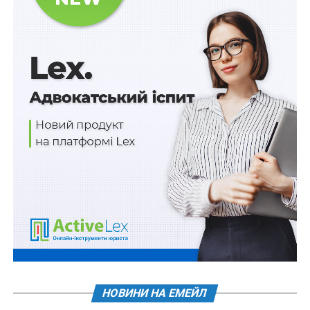
вимагають повернути майно державі або іншому
попередньому власнику. На підтвердження своїх
вимог чи заперечень сторони повинні надати суду
документи про свої права на такі об’єкти. Записи про
це містяться у Державному реєстрі прав на нерухоме
майно, вони є офіційним визнанням, підтвердженням,
легалізацією фактів набуття таких прав.
Так є в законі, так декларується. Але що на практиці
означає запис у реєстрі? Яких фактичних гарантій
набуває особа, права якої визнані державою?
Найважливішими складовими порушеної проблеми,
на нашу думку, є наступні питання:
1) якщо особа є добросовісною, то чи може вона
розраховувати, що претензії третіх осіб щодо такого
нерухомого майна будуть малоперспективними у
зв’язку з тим, що ці права зареєстровані державою та
НОВИНИ НА ЕМЕЙЛ
публічно визнані?