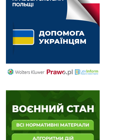
продане без згоди власника до винесення
обвинувального вироку суду
Однак судова практика використовує термін, що геть
відсікає правила про добросовісного набувача: особа
має проявляти «розумну обачність», тобто у своїх
юридичних діях їй слід бути не просто добросовісною,
а й обережною та зважати на всі обставини та вимоги
законодавства. Все б воно так, але це правило судова
практика поширює також і на ті випадки, коли
рішення про надання у власність (у тому числі
приватизацію) приймає держава або орган місцевого
самоврядування, а потім реєструє такі права за
набувачем, той згодом продає, а добросовісний
набувач отримує таке майно і його права знову
визнаються державою. В одній із судових постанов,
які формують судову практику по цій проблемі,
зазначено: «державна реєстрація права за певною