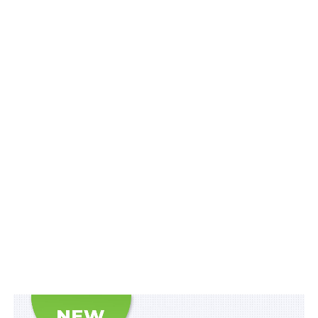
Читайте також:
Дані
Реєстру прав на
Олександр ПОЛІВОДСЬКИЙ,
нерухоме майно
адвокат, партнер Правничої
реєстратори можуть
фірми «Софія»,
перевіряти у реальному
кандидат юридичних наук,
доцент
часі
Добросовісний набувач
чи необачний
покупець?
Спори щодо прав на землю та інше нерухоме майно
складають значну частину судових проваджень у
цивільній та господарській юрисдикції. Підставами
таких вимог є порушення порядку розпорядження
землями або правами на будівлі та споруди,
недійсність договорів, недотримання порядку
приватизації та інше. Позивачі в таких справах