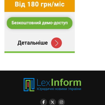
державою визнана носієм прав на таке майно, тобто
проголошується гасло — «не довіряй!», «не вір!»
державі, не покладайся на її записи в реєстрі.
Така жалюгідна «концепція», на наш погляд,
застосовується фактично, хоч і не проголошується
офіційно. Її можна сформулювати як «презумпція
недовіри», яка полягає в такому: повірив офіційному
реєстру чи державі — от і дурник! Твої проблеми! Але
так не повинно бути.
Строк позовної давності ніколи не закінчується?
Загальний строк позовної давності в законі
встановлений у три роки. Протягом цього часу до
особи може бути пред’явлено позов щодо
незаконності набуття прав. Після його завершення
суд має відмовити у позові. Застосування строків
позовної давності має бути фактичною гарантією