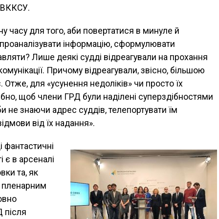
 ВККСУ.
у часу для того, аби повертатися в минуле й
проаналізувати інформа­цію, сформулювати
равляти? Лише деякі судді відреагували на прохання
комунікації. Причому відреагували, звісно, більшою
. Отже, для «усу­нення недоліків» чи просто їх
но, щоб члени ГРД були наділені супер­здібностями
аби не знаючи адрес суддів, телепортувати їм
ідмови від їх надання».
ці фантастичні
 є в арсена­лі
вки та, як
х пленарним
овно
Д після