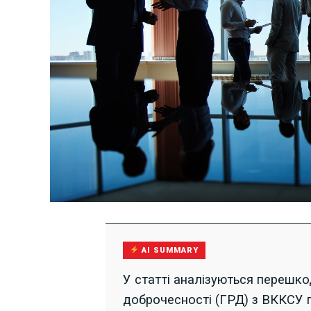
AI SUMMARY
У статті аналізуються перешко
доброчесності (ГРД) з ВККСУ п