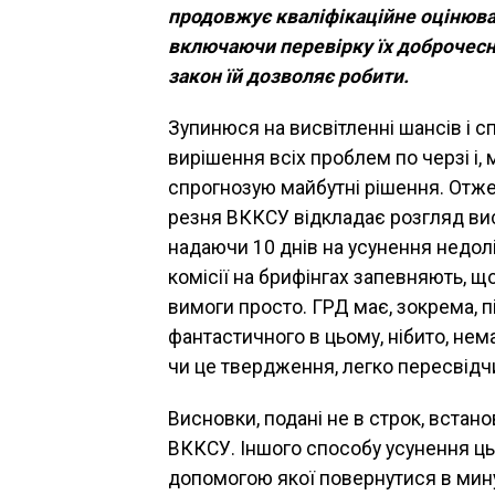
продовжує кваліфікаційне оцінюва
включаючи перевірку їх доброчесн
закон їй дозволяє робити.
Зупинюся на висвітленні шансів і с
вирішення всіх проблем по черзі і,
спрогнозую майбутні рішення. Отже,
резня ВККСУ відкладає розгляд ви
надаючи 10 днів на усунення недолі
комісії на брифінгах запевняють, що
вимоги просто. ГРД має, зок­рема, 
фантастичного в цьому, нібито, нем
чи це твердження, легко пересвід­ч
Висновки, подані не в строк, встан
ВККСУ. Іншого способу усунення цьо
допомогою якої поверну­тися в минул