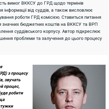
ість вимог ВККСУ до ГРД щодо термінів
я інформації від суддів, а також висловлює
ування роботи ГРД комісією. Ставиться питання
я значних бюджетних коштів на ВККСУ та ВРП
влення суддівського корпусу. Автор підкреслює
ішення проблеми та залучення до цього процесу
я
РД) з процесу
в, звучать
й процес,
буде робити
ща
отужки