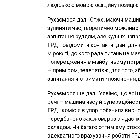
людською мовою офіційну пози­цію
Рухаємося далі. Отже, маючи ма­шин
зупиняти час, теоретично можливо 
запитання суд­дям, але куди їх нап
ГРД повідомити контактні дані для 
мірою ті, до кого рада питань не має
попередження в майбутньому потріб
— приміром, телепаті­єю, для того, 
запитання й отримати «пояснення, в
Рухаємося ще далі. Уявімо, що всі 
речі — машина часу й суперздібності
ГРД і комісія в упор побачила висно
передбачено зако­ном, розглядає ї
скла­дом. Чи багато оптимізму стос
адекватного врахування роботи ГР