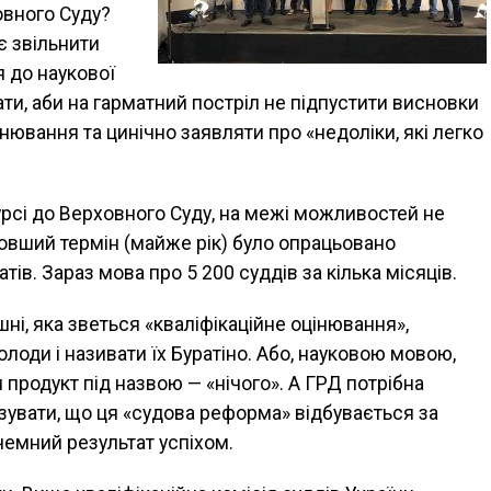
овного Суду?
є звільнити
я до наукової
ати, аби на гарматний постріл не підпустити висновки
цінювання та цинічно заявляти про «недоліки, які легко
рсі до Верховного Суду, на межі можливостей не
довший термін (майже рік) було опрацьовано
тів. Зараз мова про 5 200 суддів за кілька місяців.
ушні, яка зветься «кваліфікаційне оцінювання»,
олоди і називати їх Буратіно. Або, науковою мовою,
родукт під назвою — «нічого». А ГРД потрібна
азувати, що ця «судова реформа» відбувається за
кчемний результат успіхом.