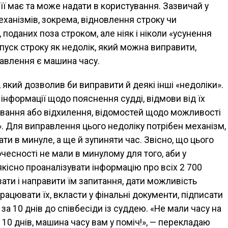
 її має та може надати в користування. Зазвичай у
механізмів, зокрема, відновлення строку чи
 поданих поза строком, але ніяк і ніколи «усунення
опуск строку як недолік, який можна виправити,
авлення є машина часу.
 який дозволив би виправити й деякі інші «недоліки».
інформа­ції щодо пояснення судді, відмови від їх
хування або відхилення, ві­домостей щодо можливості
 Для виправлення цього недоліку потрі­бен механізм,
ти в минуле, а ще й зупиняти час. Звісно, що цього
чесності не мали в минулому для того, аби у
кісно проаналізува­ти інформацію про всіх 2 700
ати і направити їм запитання, дати мож­ливість
опрацювати їх, вкласти у фінальні документи, підписати
 за 10 днів до співбесіди із суддею. «Не мали часу на
а 10 днів, машина часу вам у поміч!», — перекладаю