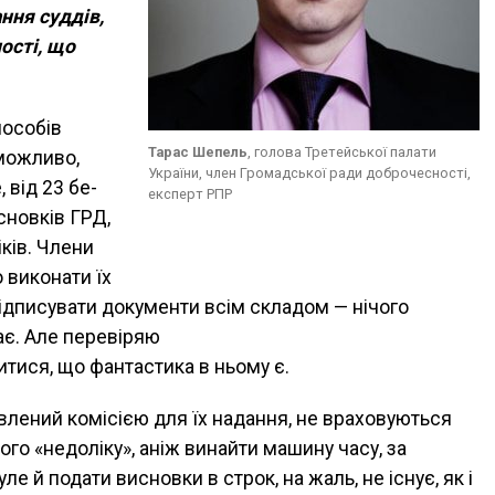
ння суддів,
ості, що
пособів
Тарас Шепель
, голова Третейської палати
 можливо,
України, член Громадської ради доброчесності,
 від 23 бе­
експерт РПР
сновків ГРД,
ків. Члени
 вико­нати їх
підписувати документи всім складом — нічого
ає. Але перевіряю­
итися, що фантастика в ньому є.
овлений комісією для їх на­дання, не враховуються
го «недоліку», аніж винайти машину часу, за
е й подати висновки в строк, на жаль, не існує, як і