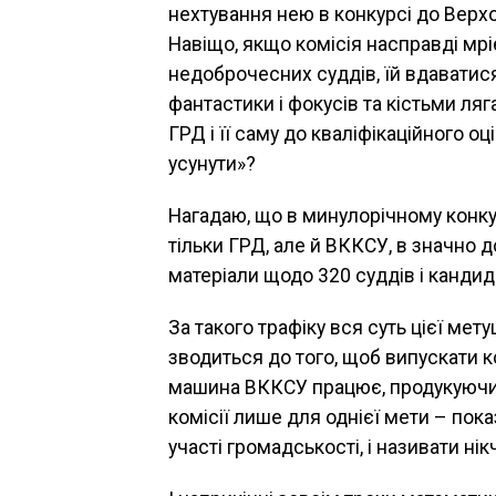
нехтування нею в конкурсі до Верх
Навіщо, якщо комісія насправді мрі
недоброчесних суддів, їй вдаватис
фантастики і фокусів та кістьми ляг
ГРД і її саму до кваліфікаційного о
усунути»?
Нагадаю, що в минулорічному конку
тільки ГРД, але й ВККСУ, в значно 
матеріали щодо 320 суддів і кандида
За такого трафіку вся суть цієї мет
зводиться до того, щоб випускати к
машина ВККСУ працює, продукуючи п
комісії лише для однієї мети – пок
участі громадськості, і називати ні