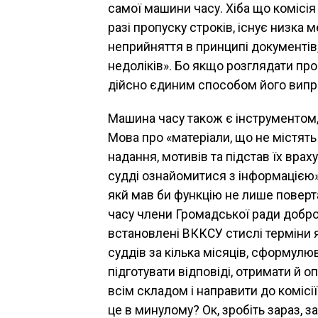
са­мої машини часу. Хіба що комісія
разі пропуску строків, існує низка 
неприйнят­тя в принципі документів,
недоліків». Бо якщо роз­глядати пр
дійсно єди­ним способом його випр
Машина часу також є інструмен­том,
Мова про «матеріали, що не містять 
надання, мотивів та підстав їх вра
судді ознайомитися з інформацією».
якй мав би функцію не лише поверта
часу члени Громадської ради доб­ро
встановлені ВККСУ стислі терміни я
суддів за кілька місяців, сформулюв
підготувати відповіді, от­римати й 
всім складом і направити до комісії
це в минулому? Ок, зробіть зараз, з