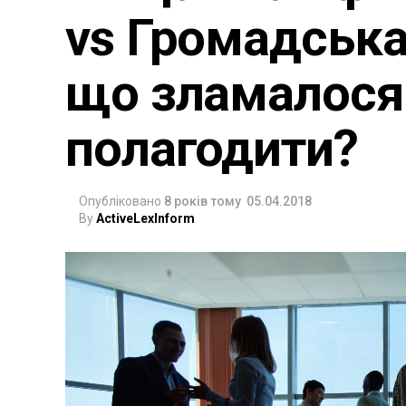
vs Громадська
що зламалося 
полагодити?
Опубліковано
8 років тому
05.04.2018
By
ActiveLexInform