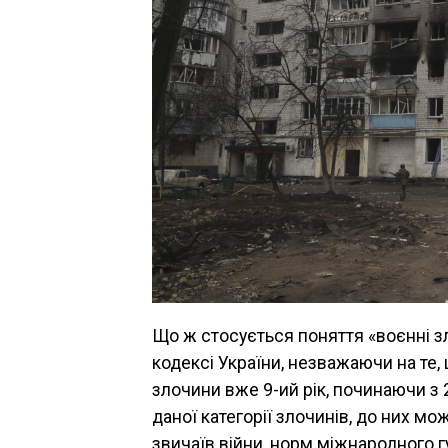
Що ж стосується поняття «воєнні зл
кодексі України, незважаючи на те,
злочини вже 9-ий рік, починаючи з
даної категорії злочинів, до них мо
звичаїв війни, норм міжнародного 