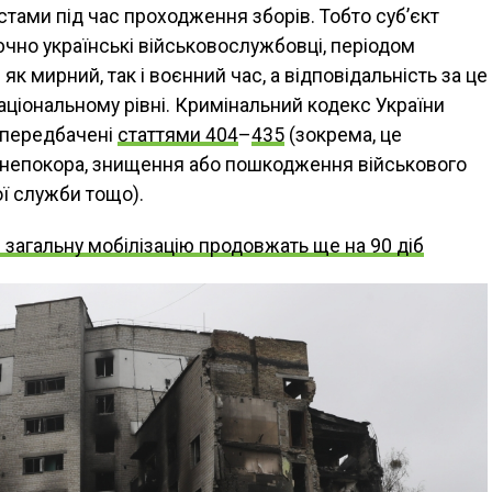
тами під час проходження зборів. Тобто суб’єкт
лючно українські військовослужбовці, періодом
к мирний, так і воєнний час, а відповідальність за це
аціональному рівні. Кримінальний кодекс України
, передбачені
статтями 404
–
435
(зокрема, це
, непокора, знищення або пошкодження військового
ї служби тощо).
і загальну мобілізацію продовжать ще на 90 діб