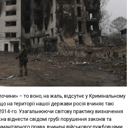
очини» – то воно, на жаль, відсутнє у Кримінальному
 що на території нашої держави росія вчиняє такі
 2014-го. Узагальнюючи світову практику визначення
жна віднести свідомі грубі порушення законів та
гуманітарного права, вчинені військовослужбовцями