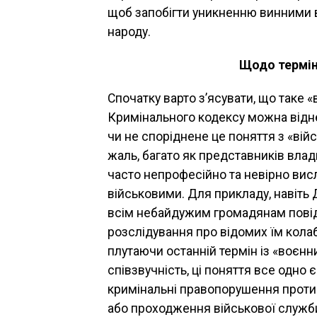
щоб запобігти уникненню винними в
народу.
Щодо терміні
Спочатку варто з’ясувати, що таке «
Кримінального кодексу можна віднес
чи не споріднене це поняття з «в
жаль, багато як представників влади,
часто непрофесійно та невірно вис
військовими. Для прикладу, навіть 
всім небайдужим громадянам пові
розслідування про відомих їм колаб
плутаючи останній термін із «воє
співзвучність, ці поняття все одно 
кримінальні правопорушення проти
або проходження військової служби