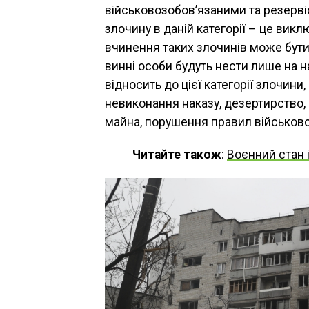
військовозобов’язаними та резервіс
злочину в даній категорії – це вик
вчинення таких злочинів може бути я
винні особи будуть нести лише на н
відносить до цієї категорії злочини
невиконання наказу, дезертирство
майна, порушення правил військово
Читайте також
:
Воєнний стан 