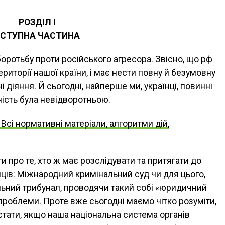
РОЗДІЛ I
ВСТУПНА ЧАСТИНА
оротьбу проти російського агресора. Звісно, що рф
території нашої країни, і має нести повну й безумовну
і діяння. Й сьогодні, найперше ми, українці, повинні
ність була невідворотньою.
Всі нормативні матеріали, алгоритми дій,
и про те, хто ж має розслідувати та притягати до
ців: Міжнародний кримінальний суд чи для цього,
альний трибунал, проводячи такий собі «юридичний
роблеми. Проте вже сьогодні маємо чітко розуміти,
тати, якщо наша національна система органів