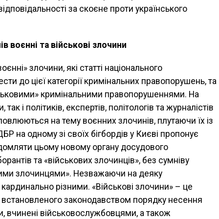
ідповідальності за скоєне проти українського
в воєнні та військові злочини
воєнні» злочини, які статті національного
ти до цієї категорії кримінальних правопорушень, та
ійськовими» кримінальними правопорушеннями. На
 так і політиків, експертів, політологів та журналістів
ловлюються на тему воєнних злочинів, плутаючи їх із
ДБР на одному зі своїх бігбордів у Києві пропонує
домляти цьому новому органу досудового
орантів та «військових злочинців», без сумніву
нними злочинцями». Незважаючи на деяку
є кардинально різними. «Військові злочини» – це
 встановленого законодавством порядку несення
, вчинені військовослужбовцями, а також