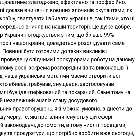
рацюватиме злагоджено, ефективно та професійно,
і докази вчинення воєнних злочинів окупантами, як
аїну, ґвалтувати і вбивати українців, так і тими, хто ці
ередньо вчиняв на нашій території. Це дуже добре,
р України погоджується з тим, що більше 99%
торії нашої країни, доведеться розслідувати саме
Повинні бути готовими до таких викликів і
ь проведену слідчими і прокурорами роботу на даному
лому росії, зокрема розпорядників та виконавців її
д, наша українська мета і ми маємо створити всі
 хто вбивав, грабував, знущався, застосовував
емлі був ідентифікований та покараний. Саме тому на
ий незалежний аналіз стану досудового
ьних правопорушень, які можна, умовно, віднести до
у чергу, те, які прогалини існують у цій сфері
й законодавчі, допомогти, в тому числі і порадами,
ку та прокуратури, що потрібно зробити вже сьогодні,