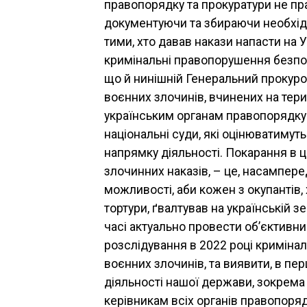
правопорядку та прокуратури не п
документуючи та збираючи необхідн
тими, хто давав накази напасти на Укр
кримінальні правопорушення безпос
що й нинішній Генеральний прокуро
воєнних злочинів, вчинених на тери
українським органам правопорядку. 
національні суди, які оцінюватимут
напрямку діяльності. Покарання в ці
злочинних наказів, – це, насампере
можливості, аби кожен з окупантів,
тортури, ґвалтував на українській з
часі актуально провести об’єктивн
розслідування в 2022 році кримінал
воєнних злочинів, та виявити, в перш
діяльності нашої держави, зокрема 
керівникам всіх органів правопоряд