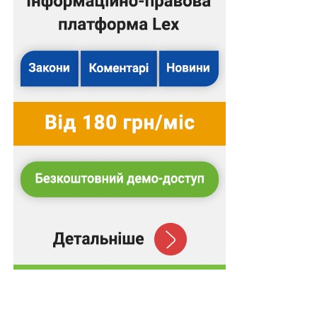
Схожі статті:
Розбіжності у написанні прізвищ не є
перешкодою у встановленні факту родинних
відносин для…
Заяви на отримання грантів для мікробізнесу
приймаються до серпня
Видаляти аварійні дерева та чагарники деяким
категоріям громадян допоможуть органи
місцевого…
Ветерани, які втратили зір, зможуть подати
заяву на отримання 95 000 грн допомоги до
31…
До 2 550 грн штрафу за неоприлюднення актів
місцевого самоврядування