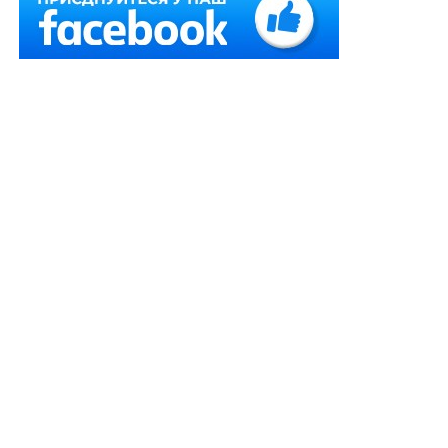
Начальниця управління освіти, культури, туризму,
молоді та спорту селищної ради обвинувачувалася у
тому, що вона як службова особа, яка займає
відповідальне становище, повідомила постачальнику,
що у разі несплати ним штрафу в сумі 65 986,81 грн
добровільно, вона ініціюватиме стягнення такого
штрафу в судовому порядку. Після цього начальниця
повідомила постачальнику, що у разі перерахування
ним грошових коштів у сумі 27 000 грн під виглядом
благодійної допомоги на визначений нею рахунок
управління вона не вчинятиме дій, спрямованих на
примусове стягнення суми штрафу. Постачальник
перерахував на рахунок управління 27 000 грн.
Вироком районного суду начальницю визнано
невинуватою у пред’явленому обвинуваченні за
ч. 3
ст. 368
КК та виправдано, оскільки
не доведено, що в
діянні обвинуваченої є склад кримінального