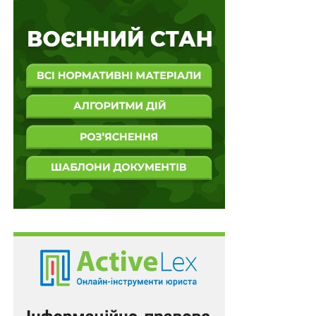
збагачення з боку будь-кого.
Той факт, що постачальник перерахував на рахунок
управління освіти, культури, туризму, молоді та спорту
селищної ради кошти як благодійний внесок і
одночасно мав цивільно-правові обов’язки із цим
управлінням, які належно не виконував,
не може
беззаперечно свідчити про вчинення керівником
зазначеного управління корупційного діяння
.
Підготував Леонід Лазебний
Повний текст рішення
З іншими правовими позиціями Верховного Суду,
яких вже налічується понад 16 000, можна
ознайомитися в аналітично-правовій системі
LEX
.