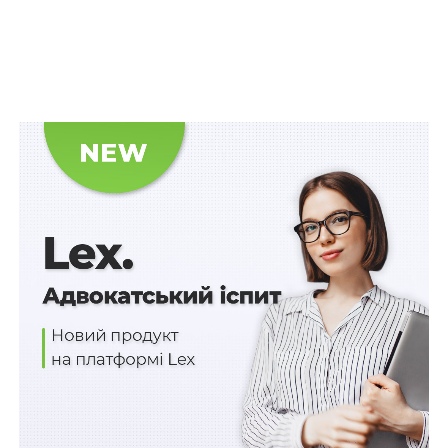
правопорушення
. Апеляційним судом вирок
місцевого суду змінено в частині підстав
виправдання.
Читайте також:
Профілактика – найдешевший
спосіб запобігання корупції
У касаційній скарзі прокурор зазначав, що у діях
начальниці наявні усі ознаки інкримінованого їй
злочину.
Верховний Суд вказав, що з матеріалів провадження
вбачається, що між постачальником та Управлінням,
яке очолювала виправдана, існували цивільно-
правові відносини, а саме договір, предметом якого
було постачання твердого палива (торфобрикету) у
заклади освіти громади.
Судами було констатовано і не заперечувалось самим
постачальником той факт, що він неналежно