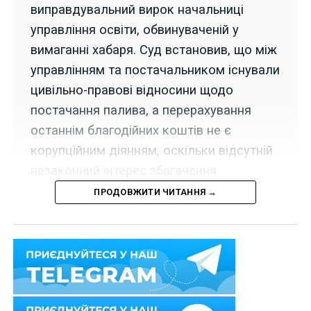
виправдувальний вирок начальниці
управління освіти, обвинуваченій у
вимаганні хабаря. Суд встановив, що між
управлінням та постачальником існували
цивільно-правові відносини щодо
постачання палива, а перерахування
останнім благодійних коштів не є
корупційним діянням, оскільки відсутній
незаконний інтерес збагачення.
ПРОДОВЖИТИ ЧИТАННЯ →
5 грудня 2023 р. Верховний Суд колегією суддів
Першої судової палати Касаційного кримінального
суду у справі
№737/276/20
залишив без задоволення
касаційну скаргу прокурора, який стверджував про
відсутність підстав для виправдання особи.