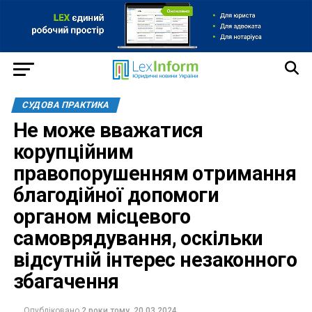
СУДОВА ПРАКТИКА
Не може вважатися
корупційним
правопорушенням отримання
благодійної допомоги
органом місцевого
самоврядування, оскільки
відсутній інтерес незаконного
збагачення
Опубліковано
2 роки тому
20.03.2024