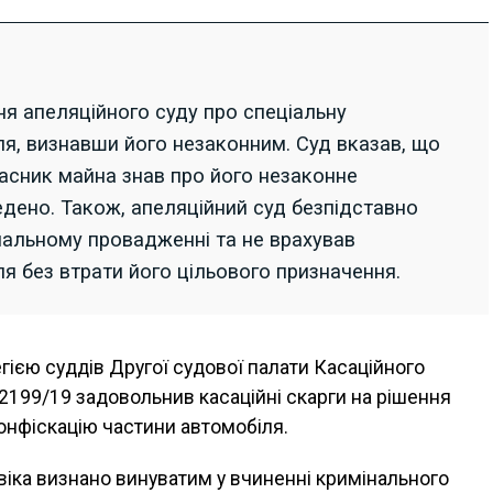
я апеляційного суду про спеціальну
я, визнавши його незаконним. Суд вказав, що
асник майна знав про його незаконне
дено. Також, апеляційний суд безпідставно
нальному провадженні та не врахував
я без втрати його цільового призначення.
егією суддів Другої судової палати Касаційного
/2199/19 задовольнив касаційні скарги на рішення
конфіскацію частини автомобіля.
іка визнано винуватим у вчиненні кримінального