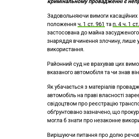
кримінальному провадженні є не
Задовольняючи вимоги касаційних с
положення
ч. 1 ст. 961
та
п. 4 ч. 1 ст
застосована до майна засудженого 
знаряддя вчинення злочину, лише у
використання.
Районний суд не врахував цих вимог
вказаного автомобіля та чи знав ві
Як убачається з матеріалів провад
автомобіль на праві власності зар
свідоцтвом про реєстрацію транспо
обґрунтовано зазначено, що прокур
могла б знати про незаконне вико
Вирішуючи питання про долю речови