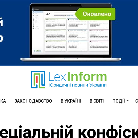
ИКА
ЗАКОНОДАВСТВО
В УКРАЇНІ
В СВІТІ
ПОДІЇ
С
еціальній конфіск