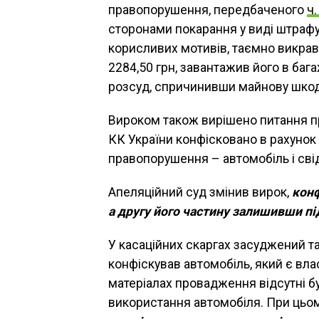
правопорушення, передбаченого
ч.
сторонами покарання у виді штрафу в 
корисливих мотивів, таємно викрав 
2284,50 грн, завантажив його в ба
розсуд, спричинивши майнову шкоду
Вироком також вирішено питання пр
КК України конфісковано в рахуно
правопорушення – автомобіль і сві
Апеляційний суд змінив вирок,
конф
а другу його частину залишивши п
У касаційних скаргах засуджений т
конфіскував автомобіль, який є вла
матеріалах провадження відсутні бу
використання автомобіля. При цьо