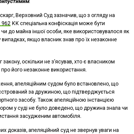
припустимим
.
карг, Верховний Суд зазначив, що з огляду на
. 962
КК спеціальна конфіскація може бути
чи до майна іншої особи, яке використовувалося як
 випадках, якщо власник знав про їх незаконне
 закону, оскільки не з’ясував, хто є власником
н про його незаконне використання.
ження, апеляційним судом було встановлено, що
еєстрований за дружиною, що підтверджується
ртного засобу. Також апеляційною інстанцією
ором у суді не було доведено, що дружина знала чи
ристання засудженим автомобіля.
х доказів, апеляційний суд не звернув уваги на