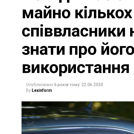
майно кількох
співвласники н
знати про йог
використання
Опубліковано
6 років тому
22.06.2020
By
Lexinform