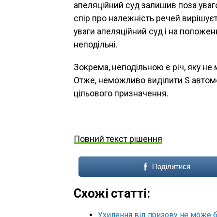
апеляційний суд залишив поза ува
спір про належність речей вирішує
уваги апеляційний суд і на положе
неподільні.
Зокрема, неподільною є річ, яку не
Отже, неможливо виділити Ѕ автомоб
цільового призначення.
Повний текст рішення
Поділитися
Схожі статті:
Ухилення від призову не може бу