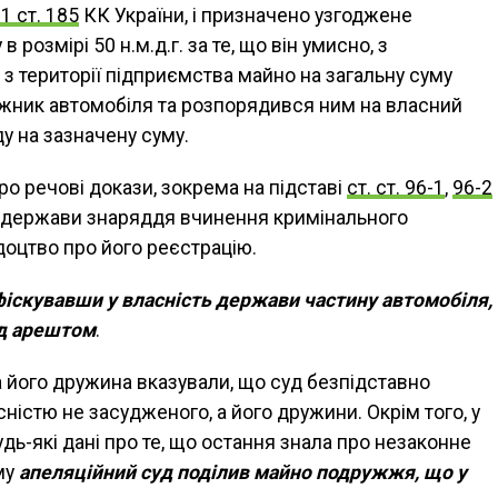
 1 ст. 185
КК України, і призначено узгоджене
розмірі 50 н.м.д.г. за те, що він умисно, з
з території підприємства майно на загальну суму
гажник автомобіля та розпорядився ним на власний
 на зазначену суму.
о речові докази, зокрема на підставі
ст. ст. 96-1
,
96-2
к держави знаряддя вчинення кримінального
доцтво про його реєстрацію.
іскувавши у власність держави частину автомобіля,
ід арештом
.
а його дружина вказували, що суд безпідставно
сністю не засудженого, а його дружини. Окрім того, у
дь-які дані про те, що остання знала про незаконне
му
апеляційний суд поділив майно подружжя, що у