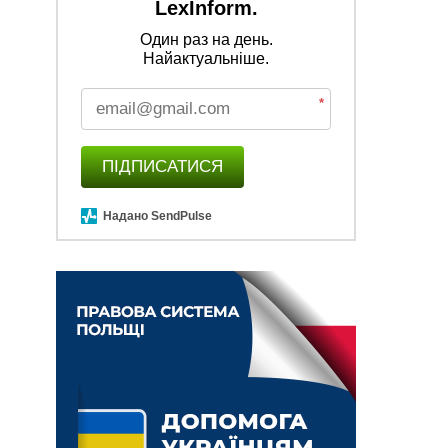
LexInform.
Один раз на день.
Найактуальніше.
*
ПІДПИСАТИСЯ
Надано SendPulse