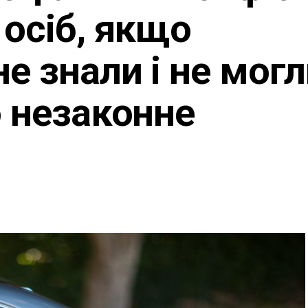
 осіб, якщо
е знали і не мог
о незаконне