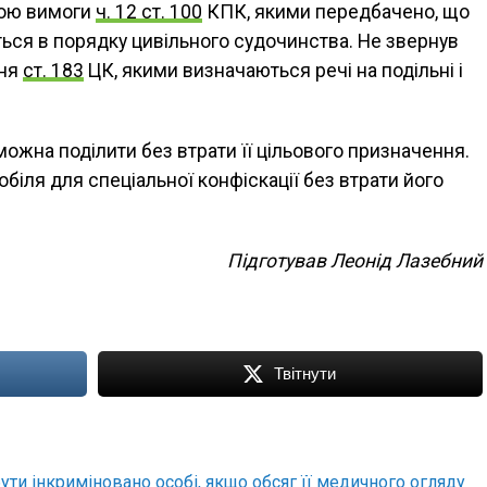
гою вимоги
ч. 12 ст. 100
КПК, якими передбачено, що
ться в порядку цивільного судочинства. Не звернув
ння
ст. 183
ЦК, якими визначаються речі на подільні і
 можна поділити без втрати її цільового призначення.
іля для спеціальної конфіскації без втрати його
Підготував Леонід Лазебний
Твітнути
ти інкриміновано особі, якщо обсяг її медичного огляду