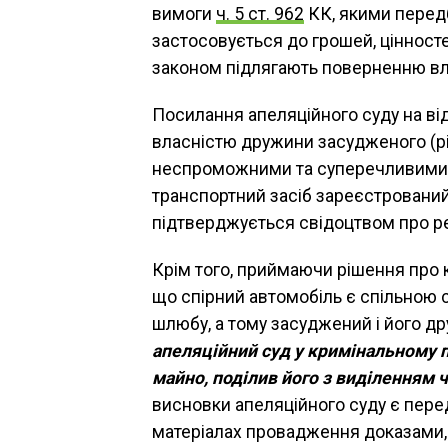
вимоги
ч. 5 ст. 962
КК, якими передб
застосовується до грошей, цінностей 
законом підлягають поверненню вл
Посилання апеляційного суду на від
власністю дружини засудженого (ріш
неспроможними та суперечливими, 
транспортний засіб зареєстрований
підтверджується свідоцтвом про ре
Крім того, приймаючи рішення про к
що спірний автомобіль є спільною 
шлюбу, а тому засуджений і його др
апеляційний суд у кримінальному п
майно, поділив його з виділенням 
висновки апеляційного суду є пер
матеріалах провадження доказами, 