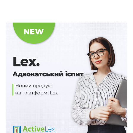
Читайте також
:
Звільнення особи з посади
прокурора в Україні за власним бажанням не
впливає на можливість притягнення її до
кримінальної відповідальності за державну
зраду
Постановою апеляційного адміністративного суду
рішення скасовано та у задоволенні позовних вимог
відмовлено, мотивуючи тим, що чинне законодавство
України та, зокрема, і Закон України «Про правовий
режим воєнного стану»
№ 389-VIII
у жодному разі не
забороняє організацію і проведення в умовах
воєнного стану конкурсів на посади керівників
комунальних закладів, посади державної служби
.
Розглянувши касаційну скаргу позивача, Верховний
Суд вказав, що згідно з контрактом він призначений
на посаду директора – художнього керівника КЗ
«Кіровоградський академічний обласний український