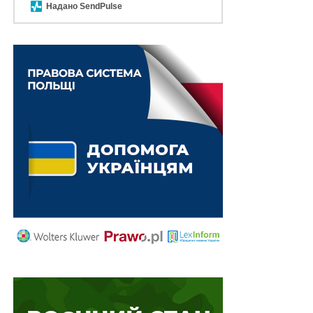
Надано SendPulse
Читайте також
:
Якщо рішенням суду
установлено, що працівника звільнено за
власним бажанням, а в трудовій книжці вказано,
що за прогул, належним способом захисту його
прав буде визнання наказу про звільнення за
прогул незаконним і його скасування
Верховний Суд визнав такі висновки суду
апеляційної інстанції помилковими з огляду на те, що
за правилами
абз. 1 ч. 5 ст. 10
Закону України «Про
правовий режим воєнного стану» у період дії
воєнного стану допускається призначення керівників
комунальних підприємств без проведення конкурсу,
незважаючи на загальну вимогу закону про
обов`язковість конкурсу. Це є винятком із загального
правила, який обґрунтований надзвичайними
умовами (воєнним станом).