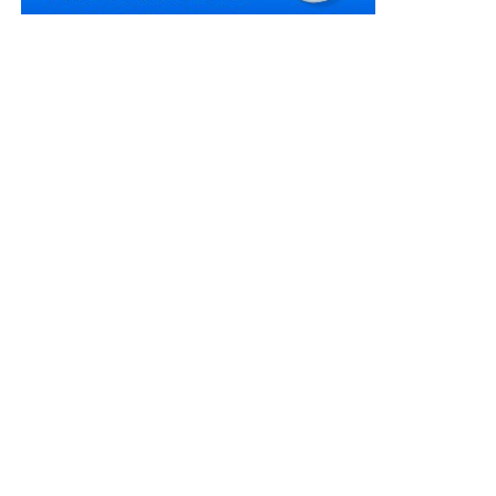
скасувати розпорядження голови обласної ради «Про
оголошення конкурсу на посаду директора –
художнього керівника КЗ «Кіровоградський
академічний обласний український музично-
драматичний театр ім. М.Л. Кропивницького»,
оскільки прийняття спірного розпорядження є
порушенням вимог
ст. 10
Закону України «Про
правовий режим воєнного стану».
Рішенням окружного адміністративного суду позов
задоволено з тих мотивів, що контракт з позивачем
укладено в період дії воєнного стану, а на дату
прийняття спірного розпорядження воєнний стан не
припинено і не скасовано, тому у відповідача відсутні
правові підстави оголошувати конкурс, що прямо
суперечить як умовам контракту, так і
ч. 7 ст. 10
Закону України «Про правовий режим воєнного
стану».