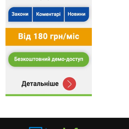
Граничний строк перебування особи на посаді, на яку
її призначено відповідно до абзацу першого частини
п’ятої цієї статті, становить 12 місяців з дня
припинення чи скасування воєнного стану.
Читайте також
:
Закінчення строку контракту є
самостійною підставою звільнення працівника,
але в разі неповідомлення роботодавцем
працівника про звільнення завчасно, контракт
продовжується на новий строк
Аналіз положення
абз. 2 ч. 7 ст. 10
Закону України
«Про правовий режим воєнного стану» дає підстави
для висновку, що оголошення конкурсу, зокрема, на
посаду керівника комунального підприємства, на яку
було здійснено призначення особи у період дії
воєнного стану відповідно до
абз. 1 ч. 5 ст. 10
Закону
України «Про правовий режим воєнного стану»,
можливе лише після припинення чи скасування