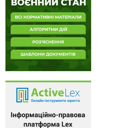
Аналіз законодавства, якими урегульовано спірні
правовідносини, дійсно не містить імперативної
норми, яка б прямо забороняла проведення конкурсу
або визначала, що він не проводиться. Водночас,
положеннями
абз. 1 ч. 5 ст. 10
Закону України «Про
правовий режим воєнного стану» допускається
призначення без конкурсу в період воєнного стану.
В свою чергу, відповідно до приписів
абз. 2 ч. 7 ст. 10
Закону України «Про правовий режим воєнного
стану» після припинення чи скасування воєнного
стану, але не пізніше шести місяців з дня його
припинення чи скасування, на посади державної
служби, посади в органах місцевого самоврядування,
посади керівників суб`єктів господарювання
державного сектору економіки, посади керівників
комунальних підприємств, установ, організацій, на які
особи призначені відповідно до абзацу першого
частини п`ятої цієї статті, оголошується конкурс.