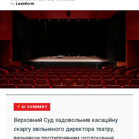
By
Lexinform
AI SUMMARY
Верховний Суд задовольнив касаційну
скаргу звільненого директора театру,
визнавши протиправним оголошення