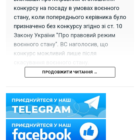
конкурсу на посаду в умовах воєнного
стану, коли попереднього керівника було
призначено без конкурсу згідно зі ст. 10
Закону України "Про правовий режим
воєнного стану". ВС наголосив, що
конкурс можливий лише після
скасування воєнного стану.
ПРОДОВЖИТИ ЧИТАННЯ →
22 травня 2025 р. Верховний Суд у складі колегії
суддів Касаційного адміністративного суду у справі
№ 340/6569/23
задовольнив касаційну скаргу
звільненого директора театру.
Особа звернулася до суду з позовом до обласної
ради, в якому просила визнати протиправним та