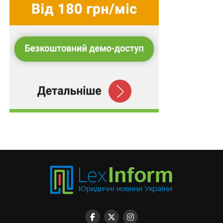
Читайте також
:
В Україні немає шкідливих
податкових практик
Статтею 129
ПК України, в редакції чинній з 1 січня
2017 р., не встановлено нарахування пені в разі
виявлення контролюючим органом заниження
податкових зобов’язань на суму такого заниження та
за весь період заниження, оскільки нарахування пені
може здійснюватися лише після закінчення
граничного строку сплати зобов’язання, тобто з
моменту узгодження податкового зобов’язання.
Джерело:
Юридичний вісник України
Схожі статті:
Припущення та неперевірена інформація з