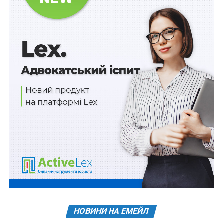
За правилами
підпункту 129.1.2 пункту 129.1 статті 129
пеня нараховується в день настання строку
погашення податкового зобов’язання, нарахованого
контролюючим органом або платником податків у
разі виявлення його заниження на суму такого
заниження та за весь період заниження (в тому числі
за період адміністративного та/або судового
оскарження). Тобто наведена редакція
статті 129
Податкового кодексу передбачала застосування
фінансової санкції до платників податків у вигляді
нарахування пені за весь період заниження
податкового зобов’язання на суму такого заниження,
оскільки платник весь період, коли не декларував та
не сплачував податки, користувався коштами, які був
зобов’язаний, але не сплатив до бюджету.
У зв’язку з прийняттям Закону
№ 1797-VIII
, який
НОВИНИ НА ЕМЕЙЛ
набрав чинності з 1 січня 2017 року,
підпункт 129.1.1