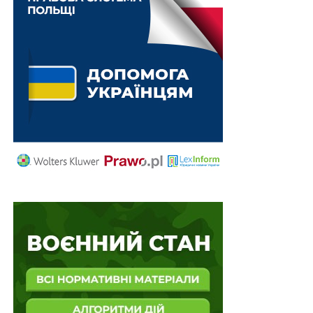
податкового зобов’язання, визначеного цим
Кодексом (у тому числі за період адміністративного
та/або судового оскарження). Отже, право на
нарахування пені виникло в податкового управління
після проведення перевірки та оформлення її
результатів. Наявність цієї обставини є обов’язковою
умовою, за якої розпочинається процедура
нарахування пені. Таким чином, якщо на момент
застосування такої процедури вже діяла норма в
новій редакції, саме за правилами цієї норми й має
відбуватись таке нарахування.
Аналогічний правова позиція викладена Верховним
Судом, зокрема в постановах від 27 листопада 2018
року у справі
№ 822/2591/17
, від 5 грудня 2019 року у
справі
№ 520/10442/18
, від 11 лютого 2021 року у
справі
№ 825/1198/17
та від 06.04.2021 по справі №
825/1198/17. Згідно з позицією Верховного Суду,
викладеною в постанові від 8 травня 2018 року у