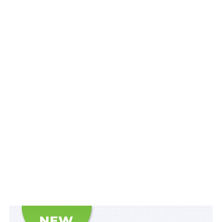
зобов’язання. Порядок нарахування пені визначено у
статті 129
ПК України. Зміна правового врегулювання
даного питання відбувалось наступним чином.
Пунктом 129.1 статті 129 ПК України (у редакції,
чинній до 1 січня 2017 року) було встановлено, що
після закінчення встановлених цим кодексом строків
погашення узгодженого грошового зобов’язання на
суму податкового боргу нараховується пеня. Її
нарахування починається, зокрема: б) при нарахуванні
суми грошового зобов’язання контролюючими
органами — від першого робочого дня, наступного за
останнім днем граничного строку сплати грошового
зобов’язання, визначеного в податковому
повідомленні-рішенні згідно із цим Кодексом.
Читайте також:
Іноземна компанія може
самостійно визнати себе податковим
резидентом України