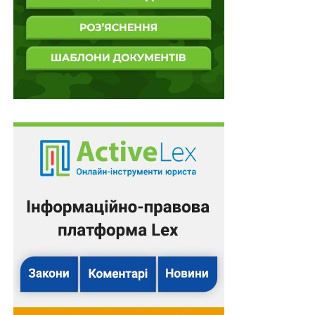
справі
№ 822/2821/17
, об’єктом нарахування пені, яка
увійшла до складу податкової вимоги, є грошове
зобов’язання, визначене контролюючим органом
згідно з
підпунктом 54.3.2 пункту 54.3 статті 54
Податкового кодексу, яке за умовами
пункту 57.3
статті 57
ПК України платник податків зобов’язаний
сплатити протягом 10 календарних днів, що настають
за днем отримання податкового повідомлення —
рішення. Суд, вважає, що сплата узгодженої суми
грошового зобов’язання у встановлений кодексом
строк виключає одну з умов нарахування пені,
доводить відсутність складу податкового
правопорушення, що унеможливлює прийняття
позиції податкового органу про правомірність
нарахування пені, правила обчислення якої
встановлені
статтею 129
Податкового кодексу
України та діють тільки за умов наявності підстав її
нарахування.