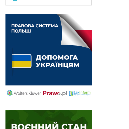
узгоджується з положеннями
ст. 307
КПК стосовно
його повноважень, суду апеляційної інстанції при
вирішенні питання про відкриття апеляційного
провадження належить виходити з приписів
ст. 9
КПК, яка розкриває принцип законності
кримінального провадження та в частині шостій
установлює, що, коли положення цього Кодексу не
регулюють або неоднозначно регулюють питання
кримінального провадження, застосовуються
загальні засади кримінального провадження,
визначені
ч. 1 ст. 7
КПК.
Однією з таких засад є забезпечення права на
оскарження процесуальних рішень, дій чи
бездіяльності (
п. 17 ч. 1 ст. 7
КПК), а її зміст розкрито у
ст. 24
КПК, згідно з частиною першою якої
кожному
гарантується право на оскарження процесуальних
рішень, дій чи бездіяльності суду, слідчого судді,
прокурора, слідчого
в порядку, передбаченому КПК.