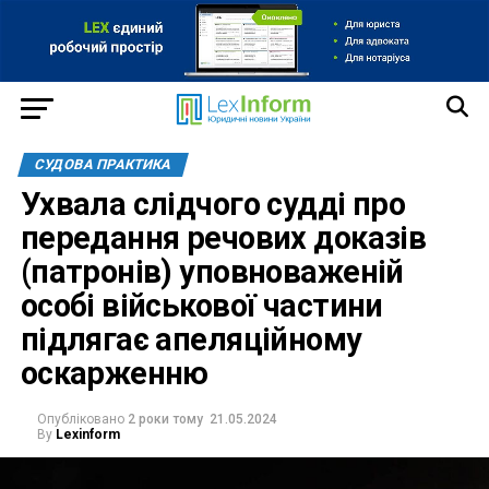
СУДОВА ПРАКТИКА
Ухвала слідчого судді про
передання речових доказів
(патронів) уповноваженій
особі військової частини
підлягає апеляційному
оскарженню
Опубліковано
2 роки тому
21.05.2024
By
Lexinform