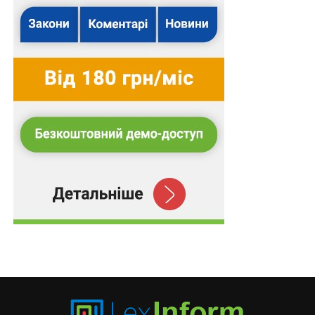
Повний текст рішення
З іншими правовими позиціями Верховного Суду,
яких вже налічується понад 16 000, можна
ознайомитися в аналітично-правовій системі
LEX
.
Схожі статті:
Спір про відшкодування шкоди, завданої
державі внаслідок втрати
військовослужбовцем…
Неодноразове передання інформації про
переміщення ЗСУ через чат-бот групи,
публікації в якій…
Спір щодо підготовки та укладення договору