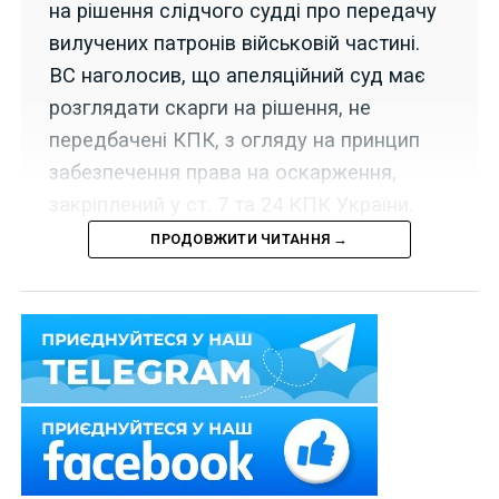
на рішення слідчого судді про передачу
вилучених патронів військовій частині.
ВС наголосив, що апеляційний суд має
розглядати скарги на рішення, не
передбачені КПК, з огляду на принцип
забезпечення права на оскарження,
закріплений у ст. 7 та 24 КПК України.
ПРОДОВЖИТИ ЧИТАННЯ →
18 березня 2024 р. Верховний Суд колегією суддів
Третьої судової палати Касаційного кримінального
суду у справі
№ 757/32553/22-к
задовольнив
частково касаційну скаргу представника ТОВ, який
наполягав, що слідчий суддя вийшов за межі своїх
повноважень компетенції.
Ухвалою слідчого судді районного суду задоволено