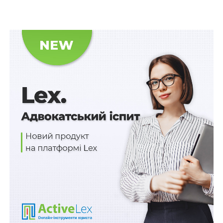
слідчим суддею ухвала не передбачена КПК
, а відтак
може бути оскаржена в суді апеляційної інстанції.
Верховний Суд вказав, що слідчий суддя,
задовольняючи клопотання прокурора та керуючись
законами України
«Про правовий режим воєнного
стану»
та
«Про передачу, примусове відчуження або
вилучення майна в умовах правового режиму
воєнного чи надзвичайного стану»
, ст.
100
,
131
КПК,
вважав обґрунтованими підстави для передачі
відповідно до наказу командира військової частини
«Про примусове відчуження майна в умовах
правового режиму воєнного стану» уповноваженій
особі військової частини вищезгаданого майна.
Суддя апеляційного суду відмовив у відкритті
апеляційного провадження на вказану ухвалу на
підставі
ч. 4 ст. 399
КПК, зазначивши про те, ухвала
слідчого судді не відноситься до переліку ухвал