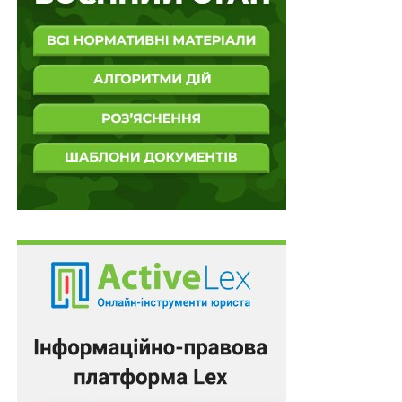
Тобто, у разі постановлення слідчим суддею ухвали,
не передбаченої кримінальними процесуальними
нормами, суд апеляційної інстанції не вправі
відмовити у перевірці її законності, посилаючись на
приписи
ч. 4 ст. 399
КПК.
Аналогічні правові позиції викладені в постановах
Великої Палати Верховного Суду від 23 травня 2018
р. (справа
№ 237/1459/17
) та Об’єднаної палати
Касаційного кримінального суду Верховного Суду від
31 травня 2021 р. (справа
№ 646/3986/19
).
Отже, Верховний Суд ухвалу апеляційного суду про
відмову у відкритті апеляційного провадження на
ухвалу слідчого судді районного суду скасував і
призначив новий розгляд у суді апеляційної інстанції.
Підготував Леонід Лазебний