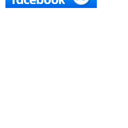
грошових купюр як доказів.
Вироком районного суду, залишеним без змін
апеляційним судом, фігуранта засуджено за вчинення
відкритого викрадення чужого майна (грабіж),
вчиненого за попередньою змовою групою осіб, в
особливо великих розмірах (
ч. 5 ст. 186
КК).
У касаційних скаргах засуджений та його захисник
зазначали про недопустимість речових доказів у
справі, а саме: вилучених під час проведення огляду
місця події грошей, оскільки вони
вилучені з
порушенням вимог закону, їх номери у відповідний
протокол не переписувались, не було проведено
експертизу на підтвердження справжності грошових
купюр
.
Читайте також:
Пригоди неналежних доказів:
або Як правильно викривати одержання хабара