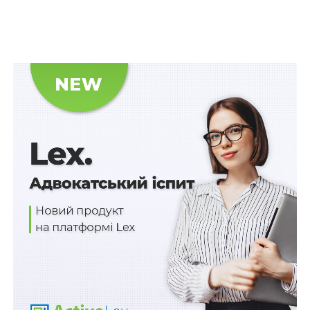
Верховний Суд вказав, що суд першої інстанції, з
яким аргументовано погодився апеляційний суд,
відповідно до приписів
ст. 370
КПК обґрунтував
обвинувальний вирок належними, допустимими та
достовірними доказами, які було розглянуто в
судовому засіданні й оцінено в їх сукупності з точки
зору достатності та взаємозв`язку згідно зі
ст. 94
КПК.
Судом першої інстанції
в судовому засіданні
безпосередньо було оглянуто зазначені речові
докази – долари США
, які було вилучено з належної
обвинуваченому сумки під час огляду місця події і які
зберігались у спеціальному пакеті.
Читайте також:
Якщо обман був лише способом
отримати доступ до майна, а вилучення майна
відбувалося відкрито, такі дії слід кваліфікувати
як грабіж