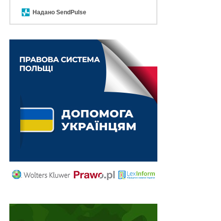
до вимог закону, після внесення даних в ЄРДР.
Надано SendPulse
Підготував Леонід Лазебний
Повний текст рішення
Схожі статті:
До комплексного огляду системи соціального
захисту ветеранів не залучатимуть іноземних
експертів
Публічні видатки в Україні: як бюджет
адаптується під час війни
Прикордонний і митний контроль під час руху
поїздів до Польщі здійснюватиметься також
на…