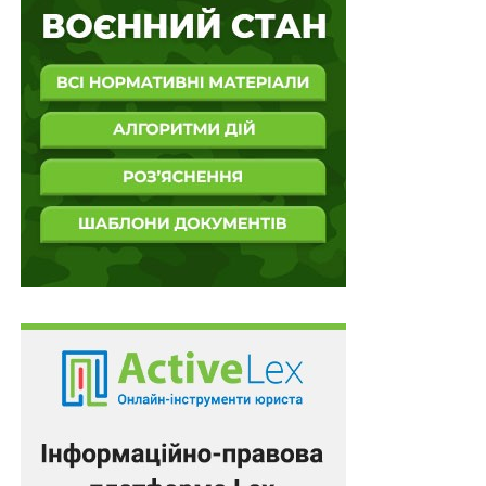
У разі проведення розгляду без адвоката суд
має максимально компенсувати його
відсутність…
Відмову супроводжувати дитину під час
примусової евакуації фіксує поліцейський
ПОВ'ЯЗАНІ ТЕМИ:
FEATURED
LEX
ВЕРХОВНИЙ СУД УКРАЇНИ
КК УКРАЇНИ
КПК УКРАЇНИ
НАСТУПНА
Заява про вчинення злочину не є доказом у
кримінальному провадженні, а підставою для
реагування органів досудового розслідування
НЕ ПРОПУСТІТЬ
Проведення нового слідчого експерименту без
участі підозрюваного без його повідомлення про
попередній порушує його право на захист