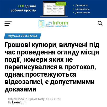
СУДОВА ПРАКТИКА
Грошові купюри, вилучені під
час проведення огляду місця
події, номери яких не
переписувалися в протокол,
однак простежуються
відеозаписі, є допустимими
доказами
Опубліковано
3 роки тому
18.09.2023
By
Lexinform