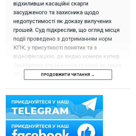
відхиливши касаційні скарги
засудженого та захисника щодо
недопустимості як доказу вилучених
грошей. Суд підкреслив, що огляд місця
події проведено з дотриманням норм
КПК, у присутності понятих та з
відеофіксацією, де видно номери купюр.
Експертиза справжності грошей за таких
обставин не була обов'язковою.
ПРОДОВЖИТИ ЧИТАННЯ →
10 травня 2023 р. Верховний Суд колегією суддів
Третьої судової палати Касаційного кримінального
суду у справі
№ 761/28958/20
залишив без
задоволення касаційні скарги засудженого та його
захисника, які посилалися на недопустимість