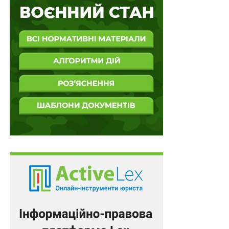
Тому відповідальність туроператора настає у разі
встановлення факту незабезпечення або
несвоєчасного забезпечення туристів обумовленими
договором послугами.
У правовідносинах, пов’язаних з перевезеннями,
туроператор виступає посередником між туристом та
перевізником.
За таких обставин суд апеляційної інстанції дійшов
обґрунтованого висновку про те, що зазначені
компенсаційні виплати за скасування рейсів можуть
бути здійснені перевізником за наявності обставин,
що зумовили зміни у розкладі перевезень, а
відповідач у цій справі не має статусу перевізника.
Аналогічні висновки викладені Верховним Судом у
постановах від 30 жовтня 2019 р. у справі
№
761/35935/15-ц,
від 6 лютого 2020 р. у справі
№