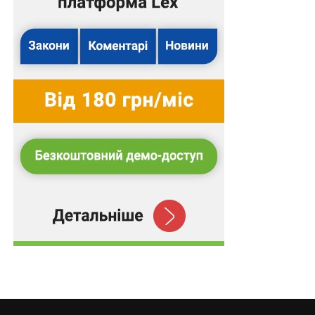
711/1348/19.
Підготував Леонід Лазебний
Повний текст рішення
Схожі статті:
Цивільна відповідальність за ШІ в
регульованих галузях: підсумки третього
Wolters Kluwer…
У разі односторонньої відмови довірителя від
договору доручення кошти, отримані
повіреним,…
Право на отримання одноразової грошової
допомоги виникає у разі смерті