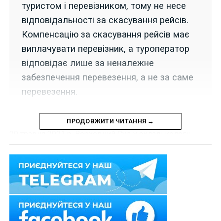
туристом і перевізником, тому не несе
відповідальності за скасування рейсів.
Компенсацію за скасування рейсів має
виплачувати перевізник, а туроператор
відповідає лише за неналежне
забезпечення перевезення, а не за саме
перевезення.
ПРОДОВЖИТИ ЧИТАННЯ →
20 травня 2021 р. Верховний Суд у складі колегії
суддів Другої судової палати Касаційного цивільного
суду у справі
№ 335/6791/18
відмовив у задоволенні
касаційної скарги позивачів, вказавши, що у
правовідносинах, пов’язаних з перевезеннями,
туроператор виступає посередником між туристом та
перевізником, а компенсаційні виплати за скасування
рейсів можуть бути здійснені лише перевізником за