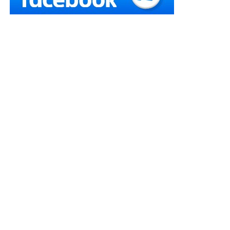
наявності обставин, що зумовили зміни у розкладі
перевезень.
Читайте також:
Збільшено розміри страхових
сум за шкоду через затримки під час
перевезення авіапасажирів
Особи звернулись до суду з позовом до ТОВ про
визнання недійсним пункту договору, стягнення
матеріальної компенсації та моральної шкоди, в
якому вказували, що між позивачкою та ФОП
(турагент), що діє від імені та за дорученням ТОВ
(туроператор), було укладено договір про надання
туристичних послуг, за яким відповідач зобов’язався
надати тур. У зв’язку зі скасуванням і зміною часу
відправлення та прибуття літака до Анталії,
неналежним наданням послуг трансферу позивачу і
членам її сім’ї завдано майнову та моральну шкоду.