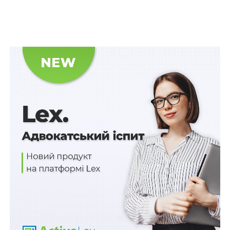
Рішенням районного суду позов задоволено з тих
мотивів, що ТОВ не у повному обсязі виконало взяті
на себе зобов’язання згідно з договором про надання
туристичних послуг, зокрема, не повідомило
позивачів належно та завчасно про скасування
рейсів, про зміни у часі відправлення рейсів в обох
напрямках, у результаті чого позивачі зазнали
суттєвих незручностей та змушені були скоротити
заявлений у послузі час відпочинку.
Читайте також:
Як повернути передоплату за
туристичну подорож?
Апеляційний суд скасував рішення районного суду в
частині задоволення позову про визнання недійсним
пункту договору про надання туристичних послуг і в
частині стягнення з ТОВ на користь позивачів
грошових компенсацій за скасування авіарейсів,
відмовивши у позові в цих частинах. У решті рішення