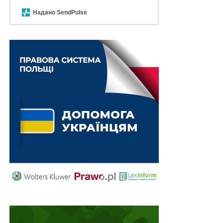
договором перевезення пасажира одна сторона
Надано SendPulse
(перевізник) зобов’язується перевезти другу сторону
(пасажира) до пункту призначення, а в разі здавання
багажу – також доставити багаж до пункту
призначення та видати його особі, яка має право на
одержання багажу, а пасажир зобов’язується сплатити
встановлену плату за проїзд, а у разі здавання багажу
– також за його провезення. Укладення договору
перевезення пасажира та багажу підтверджується
видачею відповідно квитка та багажної квитанції,
форми яких встановлюються відповідно до
транспортних кодексів (статутів).
Читайте також:
Купили турпутівку, але подорож
співпала з карантином. Як повернути гроші?
Отже,
до обов’язків туроператора за договором на
туристичне обслуговування входить забезпечення
перевезення, а не здійснення самого перевезення
.