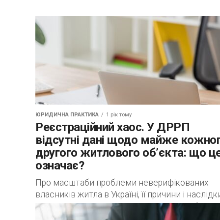
ЮРИДИЧНА ПРАКТИКА
1 рік тому
Реєстраційний хаос. У ДРРП
відсутні дані щодо майже кожно
другого житлового об’єкта: що ц
означає?
Про масштаби проблеми неверифікованих
власників житла в Україні, її причини і наслідк
Загалом по темі Якщо говорити про проблему
збереження інформації про права власності