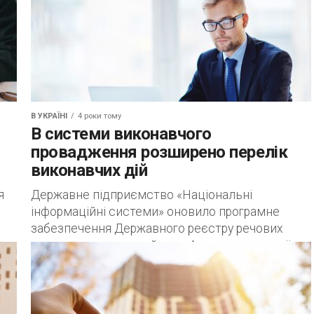
В УКРАЇНІ
4 роки тому
В системи виконавчого
провадження розширено перелік
виконавчих дій
я
Державне підприємство «Національні
інформаційні системи» оновило програмне
забезпечення Державного реєстру речових
що
прав на нерухоме майно та Автоматизованої
системи виконавчого провадження.
Оновленням оптимізовано роботу функціоналу
програмного забезпечення,...