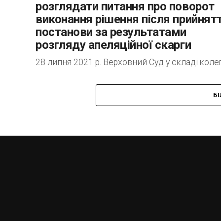
розглядати питання про поворот
виконання рішення після прийнят
постанови за результатами
розгляду апеляційної скарги
28 липня 2021 р. Верховний Суд у складі колег
суддів Третьої судової палати Касаційного
цивільного суду у справі № 201/8079/19
Б
відмовив у задоволенні касаційної скарги ТОВ,