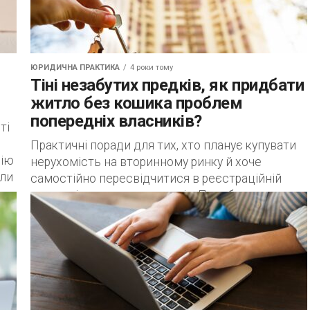
ЮРИДИЧНА ПРАКТИКА
4 роки тому
Тіні незабутих предків, як придбати
житло без кошика проблем
попередніх власників?
ті
Практичні поради для тих, хто планує купувати
рію
нерухомість на вторинному ринку й хоче
ули
самостійно пересвідчитися в реєстраційній
«чистоті» квадратних метрів. Придбати житло
на первинному чи вторинному...