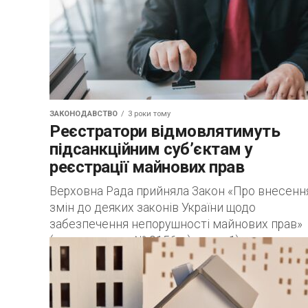
українців, особливо неоцифрованої,...
ЗАКОНОДАВСТВО
3 роки тому
Реєстратори відмовлятимуть
підсанкційним суб’єктам у
реєстрації майнових прав
Верховна Рада прийняла Закон «Про внесенн
змін до деяких законів України щодо
забезпечення непорушності майнових прав»
(законопроект № 9156-д), яким: 1) уточнено, 
державний реєстратор під...