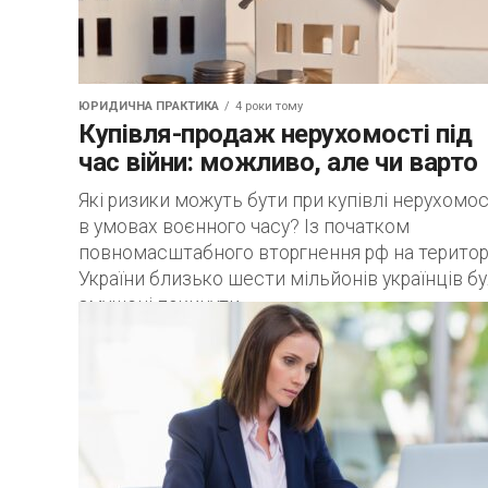
ЮРИДИЧНА ПРАКТИКА
4 роки тому
Купівля-продаж нерухомості під
час війни: можливо, але чи варто
Які ризики можуть бути при купівлі нерухомос
в умовах воєнного часу? Із початком
повномасштабного вторгнення рф на терито
України близько шести мільйонів українців б
змушені покинути...