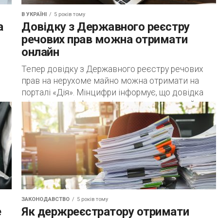
В УКРАЇНІ
5 років тому
а
Довідку з Державного реєстру
речових прав можна отримати
онлайн
Тепер довідку з Державного реєстру речових
прав на нерухоме майно можна отримати на
порталі «Дія». Мінцифри інформує, що довідка
містить усю інформацію про нерухоме майно
ї
із...
їни
ЗАКОНОДАВСТВО
5 років тому
е
Як держреєстратору отримати