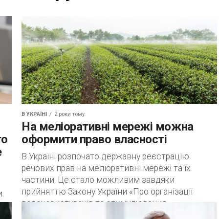
В УКРАЇНІ
2 роки тому
На меліоративні мережі можна
го
оформити право власності
е
В Україні розпочато державну реєстрацію
речових прав на меліоративні мережі та їх
частини. Це стало можливим завдяки
прийняттю Закону України «Про організації
и.
водокористувачів та стимулювання
гідротехнічної...