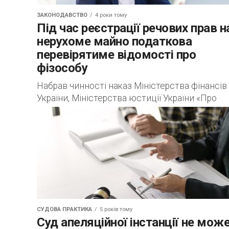
ЗАКОНОДАВСТВО
4 роки тому
Під час реєстрації речових прав н
нерухоме майно податкова
перевірятиме відомості про
фізособу
Набрав чинності наказ Міністерства фінансів
України, Міністерства юстиції України «Про
затвердження Порядку електронної взаємоді
інформаційних систем Міністерства юстиції
України та Державної податкової служби Укра
щодо підтвердження...
СУДОВА ПРАКТИКА
5 років тому
Суд апеляційної інстанції не мож