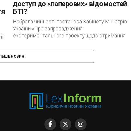
доступ до «паперових» відомостей
тя
БТІ?
Набрала чинності постанова Кабінету Міністрів
України «Про запровадження
експериментального проекту щодо отримання
ії
державним реєстратором прав на нерухоме
майно за допомогою Державного реєстру
речових прав на нерухоме...
ІЛЬШЕ НОВИН
...