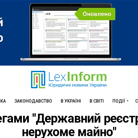
ИКА
ЗАКОНОДАВСТВО
В УКРАЇНІ
В СВІТІ
ПОДІЇ
С
 тегами "Державний реєст
нерухоме майно"