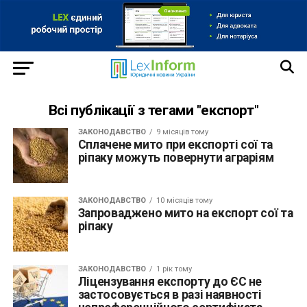
Всі публікації з тегами "експорт"
ЗАКОНОДАВСТВО
9 місяців тому
Сплачене мито при експорті сої та
ріпаку можуть повернути аграріям
ЗАКОНОДАВСТВО
10 місяців тому
Запроваджено мито на експорт сої та
ріпаку
ЗАКОНОДАВСТВО
1 рік тому
Ліцензування експорту до ЄС не
застосовується в разі наявності