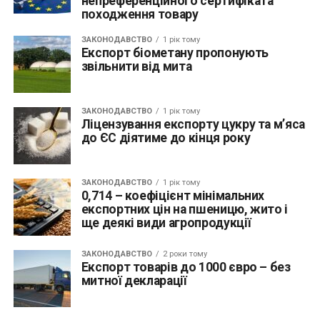
непреференційного сертифіката
походження товару
ЗАКОНОДАВСТВО
1 рік тому
Експорт біометану пропонують
звільнити від мита
ЗАКОНОДАВСТВО
1 рік тому
Ліцензування експорту цукру та м’яса
до ЄС діятиме до кінця року
ЗАКОНОДАВСТВО
1 рік тому
0,714 – коефіцієнт мінімальних
експортних цін на пшеницю, жито і
ще деякі види агропродукції
ЗАКОНОДАВСТВО
2 роки тому
Експорт товарів до 1000 євро – без
митної декларації