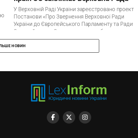
У Верховній Раді України зареєстровано проект
ою
Постанови «Про Звернення Верховної Ради
України до Європейського Парламенту та Ради
Європейського Союзу щодо поглиблення
економічної співпраці та продовження дії...
ІЛЬШЕ НОВИН