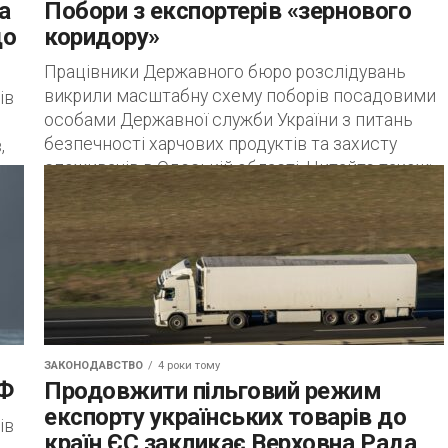
а
Побори з експортерів «зернового
до
коридору»
Працівники Державного бюро розслідувань
викрили масштабну схему поборів посадовими
ів
особами Державної служби України з питань
безпечності харчових продуктів та захисту
,
споживачів в Одеській області. Читайте також:...
ЗАКОНОДАВСТВО
4 роки тому
РФ
Продовжити пільговий режим
експорту українських товарів до
ів
країн ЄС закликає Верховна Рада