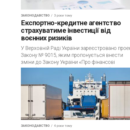
ЗАКОНОДАВСТВО
3 роки тому
Експортно-кредитне агентство
страхуватиме інвестиції від
воєнних ризиків
У Верховній Раді України зареєстровано прое
Закону № 9015, яким пропонується внести
зміни до Закону України «Про фінансові
механізми стимулювання експортної
діяльності» щодо страхування інвестицій в...
ЗАКОНОДАВСТВО
4 роки тому