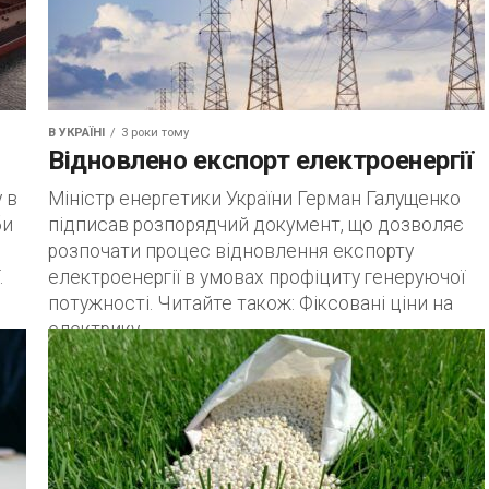
В УКРАЇНІ
3 роки тому
Відновлено експорт електроенергії
 в
Міністр енергетики України Герман Галущенко
би
підписав розпорядчий документ, що дозволяє
розпочати процес відновлення експорту
.
електроенергії в умовах профіциту генеруючої
потужності. Читайте також: Фіксовані ціни на
електрику...