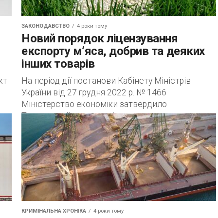
ЗАКОНОДАВСТВО
4 роки тому
Новий порядок ліцензування
експорту м’яса, добрив та деяких
інших товарів
кт
На період дії постанови Кабінету Міністрів
України від 27 грудня 2022 р. № 1466
Міністерство економіки затвердило
Тимчасовий порядок ліцензування експорту
деяких товарів, зазначених у додатку...
КРИМІНАЛЬНА ХРОНІКА
4 роки тому