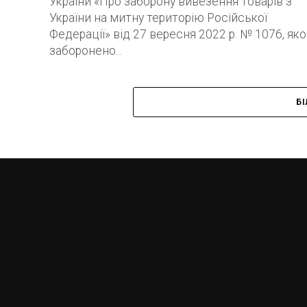
України «Про заборону вивезення товарів з
України на митну територію Російської
Федерації» від 27 вересня 2022 р. № 1076, як
заборонено...
Б