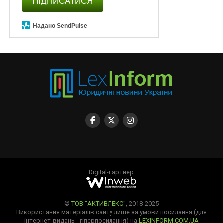
ПІДПИСАТИСЯ
Надано SendPulse
Digital-партнер
©
ТОВ "АКТИВЛЕКС"
, 2018-2025
Використання матеріалів сайту лише за умови посилання (для
інтернет-видань - гіперпосилання) на
LEXINFORM.COM.UA