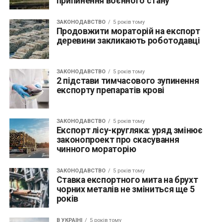
припинення воєнного стану
ЗАКОНОДАВСТВО
5 років тому
Продовжити мораторій на експорт
деревини закликають роботодавці
ЗАКОНОДАВСТВО
5 років тому
2 підстави тимчасового зупинення
експорту препаратів крові
ЗАКОНОДАВСТВО
5 років тому
Експорт лісу-кругляка: уряд змінює
законопроект про скасування
чинного мораторію
ЗАКОНОДАВСТВО
5 років тому
Ставка експортного мита на брухт
чорних металів не зміниться ще 5
років
В УКРАЇНІ
5 років тому