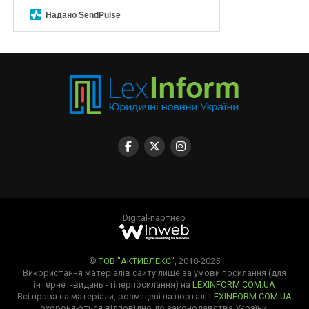
Надано SendPulse
Digital-партнер
©
ТОВ "АКТИВЛЕКС"
, 2018-2025
Використання матеріалів сайту лише за умови посилання (для
інтернет-видань - гіперпосилання) на
LEXINFORM.COM.UA
Всі права на матеріали, розміщені на порталі
LEXINFORM.COM.UA
охороняються відповідно до законодавства України.