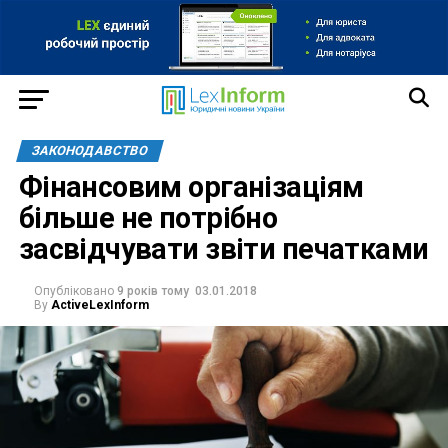
ЗАКОНОДАВСТВО
Фінансовим організаціям
більше не потрібно
засвідчувати звіти печатками
Опубліковано
9 років тому
03.01.2018
By
ActiveLexInform