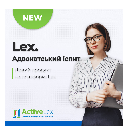
Не більше двох учнів 4 - 5 рівня підтримки в
інклюзивному класі
Не більше 10 авторизованих терміналів Starlink
можуть зареєструвати юридичні особи
ПОВ'ЯЗАНІ ТЕМИ:
МІНІСТЕРСТВО ЮСТИЦІЇ УКРАЇНИ
НАЦІОНАЛЬНА КОМІСІЯ
НАСТУПНА
Оприлюднено звіт про результати роботи
Комітету з питань охорони здоров’я за останні 16
місяців
НЕ ПРОПУСТІТЬ
Банкам не обов’язково бути публічними
акціонерними товариствами