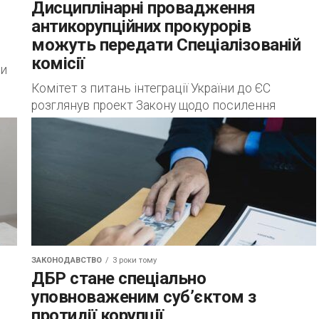
Дисциплінарні провадження
антикорупційних прокурорів
можуть передати Спеціалізованій
комісії
ти
Комітет з питань інтеграції України до ЄС
розглянув проект Закону щодо посилення
ез
самостійності Спеціалізованої антикорупційної
прокуратури № 10060, яким, зокрема
передбачено: – вдосконалити процедури
конкурсного відбору...
ЗАКОНОДАВСТВО
3 роки тому
ДБР стане спеціально
уповноваженим суб’єктом з
протидії корупції