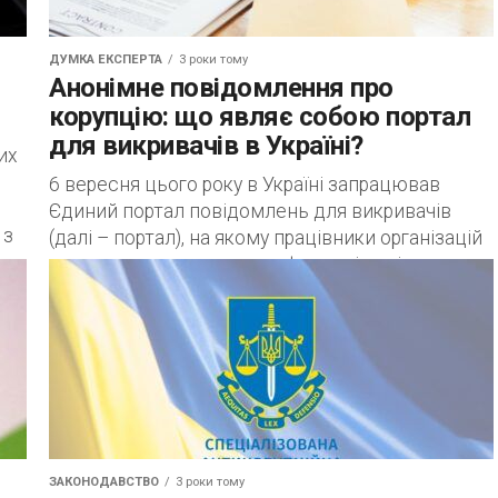
ДУМКА ЕКСПЕРТА
3 роки тому
Анонімне повідомлення про
корупцію: що являє собою портал
для викривачів в Україні?
их
6 вересня цього року в Україні запрацював
Єдиний портал повідомлень для викривачів
 з
(далі – портал), на якому працівники організацій
зможуть в електронному форматі повідомляти
відповідні органи...
ЗАКОНОДАВСТВО
3 роки тому