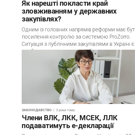
Як нарешті покласти край
зловживанням у державних
закупівлях?
Одним із головних напрямів реформи має бу
посилення контролю за системою ProZorro.
Ситуація з публічними закупівлями в Українi є
особливо складною та проблематичною чер
тривалу воєнну...
ЗАКОНОДАВСТВО
3 роки тому
Члени ВЛК, ЛКК, МСЕК, ЛЛК
подаватимуть е-декларації