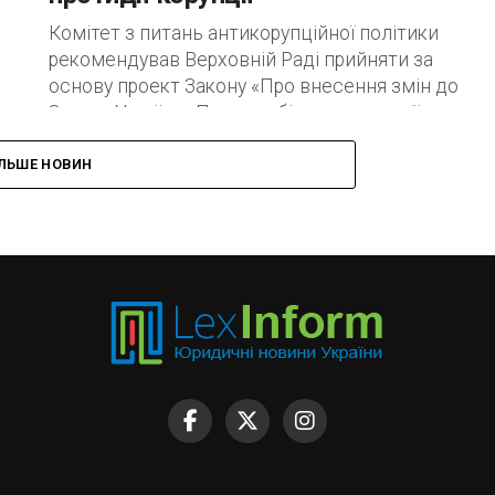
Комітет з питань антикорупційної політики
рекомендував Верховній Раді прийняти за
основу проект Закону «Про внесення змін до
Закону України «Про запобігання корупції» щодо
удосконалення деяких антикорупційних...
ІЛЬШЕ НОВИН