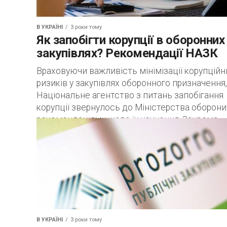
В УКРАЇНІ
3 роки тому
Як запобігти корупції в оборонних
закупівлях? Рекомендації НАЗК
Враховуючи важливість мінімізації корупційн
ризиків у закупівлях оборонного призначення,
Національне агентство з питань запобігання
корупції звернулось до Міністерства оборони
рекомендаціями щодо їх усунення. Зокрема
Міноборони...
В УКРАЇНІ
3 роки тому