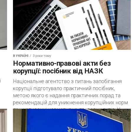
В УКРАЇНІ
3 роки тому
Нормативно-правові акти без
корупції: посібник від НАЗК
і
Національне агентство з питань запобігання
корупції підготувало практичний посібник,
метою якого є надання практичних порад та
рекомендацій для уникнення корупційних норм
при написанні нормативно-правових актів. У...