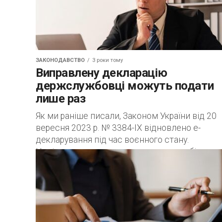
ЗАКОНОДАВСТВО
3 роки тому
Виправлену декларацію
держслужбовці можуть подати
лише раз
Як ми раніше писали, Законом України від 20
вересня 2023 р. № 3384-IX відновлено е-
декларування під час воєнного стану.
Національне агентство з питань запобігання
корупції роз’яснило,...