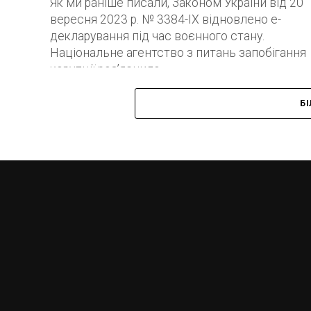
Як ми раніше писали, Законом України від 20
вересня 2023 р. № 3384-IX відновлено е-
декларування під час воєнного стану.
Національне агентство з питань запобігання
корупції роз’яснило,...
Б