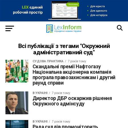
Всі публікації з тегами "Окружний
адміністративний суд"
СУДОВА ПРАКТИКА
7 років тому
Скандальні премії Нафтогазу
Національна акціонерна компанія
програла правозахисникам і другий
раунд справи
В УКРАЇНІ
7 років тому
Директор ДБР оскаржив рішення
Окружного адмінсуду
В УКРАЇНІ
7 років тому
Рада суддів промоніторить