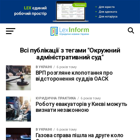
Всі публікації з тегами "Окружний
адміністративний суд"
В УКРАЇНІ
6 років тому
ВРП розгляне клопотання про
відсторонення суддів ОАСК
ЮРИДИЧНА ПРАКТИКА
6 років тому
Роботу евакуаторів у Києві можуть
визнати незаконною
В УКРАЇНІ
6 років тому
Газова справа пішла на друге коло