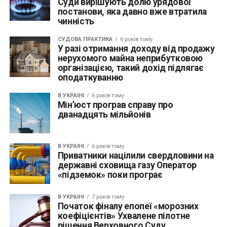
Суди вирішують долю урядової
постанови, яка давно вже втратила
чинність
СУДОВА ПРАКТИКА
6 років тому
У разі отримання доходу від продажу
нерухомого майна неприбутковою
організацією, такий дохід підлягає
оподаткуванню
В УКРАЇНІ
6 років тому
Мін’юст програв справу про
дванадцять мільйонів
В УКРАЇНІ
6 років тому
Приватники націлили свердловини на
державні сховища газу Оператор
«підземок» поки програє
В УКРАЇНІ
7 років тому
Початок фіналу епопеї «морозних
коефіцієнтів» Ухвалене пілотне
рішення Верховного Суду