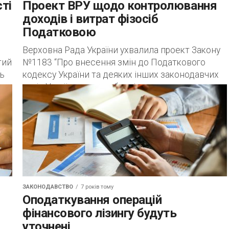
ті
Проект ВРУ щодо контролювання
доходів і витрат фізосіб
Податковою
Верховна Рада України ухвалила проект Закону
тий
№1183 “Про внесення змін до Податкового
ть
кодексу України та деяких інших законодавчих
актів України щодо добровільного одноразового
декларування активів фізичних...
ЗАКОНОДАВСТВО
7 років тому
Оподаткування операцій
фінансового лізингу будуть
уточнені