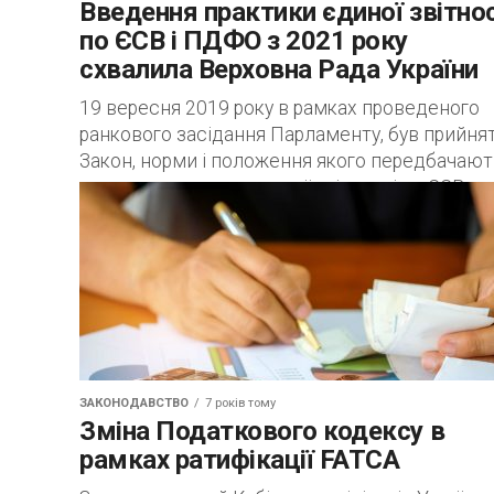
Введення практики єдиної звітнос
по ЄСВ і ПДФО з 2021 року
схвалила Верховна Рада України
19 вересня 2019 року в рамках проведеного
ранкового засідання Парламенту, був прийня
Закон, норми і положення якого передбачаю
введення порядку єдиної звітності по ЄСВ та
ПДФО...
ЗАКОНОДАВСТВО
7 років тому
Зміна Податкового кодексу в
рамках ратифікації FATCA