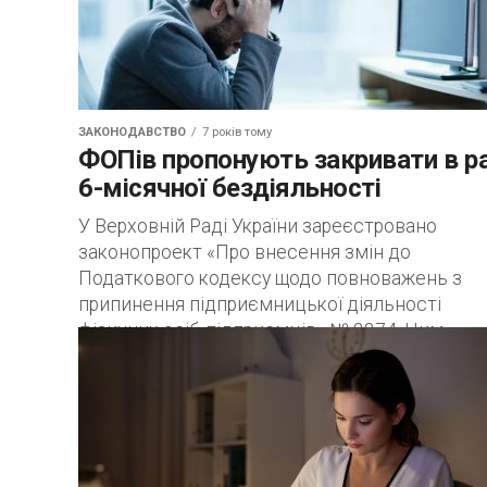
ЗАКОНОДАВСТВО
7 років тому
ФОПів пропонують закривати в ра
6-місячної бездіяльності
У Верховній Раді України зареєстровано
законопроект «Про внесення змін до
Податкового кодексу щодо повноважень з
припинення підприємницької діяльності
фізичних осіб-підприємців» № 2274. Цим
законопроектом, з метою...