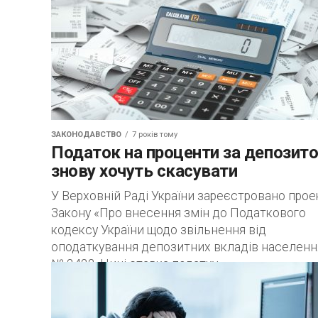
ЗАКОНОДАВСТВО
7 років тому
Податок на проценти за депозит
знову хочуть скасувати
У Верховній Раді України зареєстровано прое
Закону «Про внесення змін до Податкового
кодексу України щодо звільнення від
оподаткування депозитних вкладів населенн
№ 2422. Нині ставка податку...