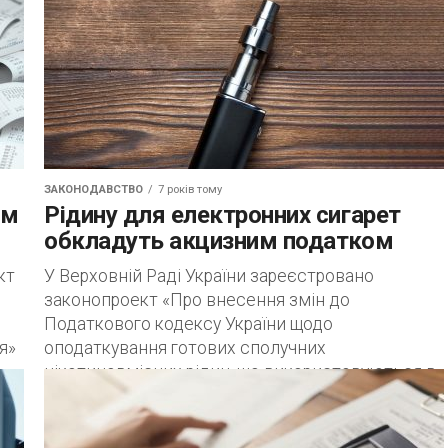
ЗАКОНОДАВСТВО
7 років тому
ом
Рідину для електронних сигарет
обкладуть акцизним податком
кт
У Верховній Раді України зареєстровано
законопроект «Про внесення змін до
Податкового кодексу України щодо
я»
оподаткування готових сполучних
нікотиновмісних рідин, що використовуються в
електронних сигаретах» № 2295....