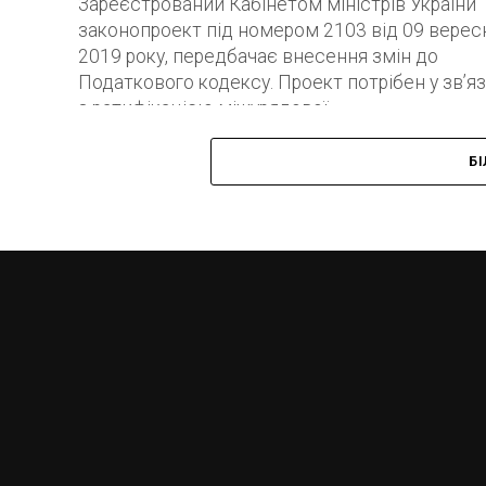
Зареєстрований Кабінетом міністрів України
законопроект під номером 2103 від 09 верес
2019 року, передбачає внесення змін до
Податкового кодексу. Проект потрібен у зв’яз
з ратифікацією міжурядової...
Б