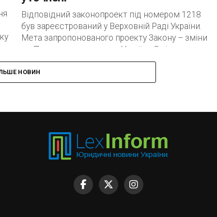
ня
Відповідний законопроект під номером 1218
був зареєстрований у Верховній Раді України.
ку
Мета запропонованого проекту Закону – зміни
до Податкового кодексу України. Зміни
уточнюючого характеру, стосуються
оподаткування...
ІЛЬШЕ НОВИН