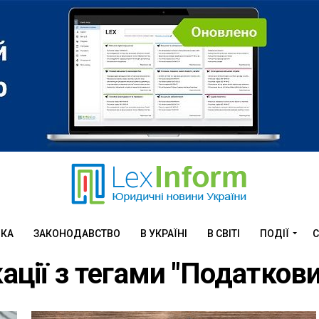
ИКА
ЗАКОНОДАВСТВО
В УКРАЇНІ
В СВІТІ
ПОДІЇ
С
кації з тегами "Податков