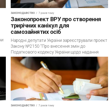
ЗАКОНОДАВСТВО
7 років тому
Законопроект ВРУ про створення
трирічних канікул для
самозайнятих осіб
ни
Народні депутати України зареєстрували проект
Закону №2150 “Про внесення змін до
Податкового кодексу України щодо надання
пільг в оподаткуванні доходів, отриманих
самозайнятими особами у сфері послуг”....
ЗАКОНОДАВСТВО
7 років тому