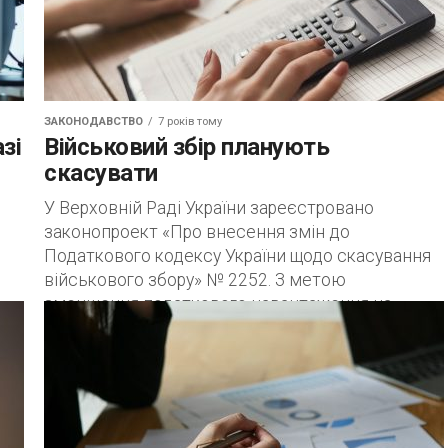
ЗАКОНОДАВСТВО
7 років тому
зі
Військовий збір планують
скасувати
У Верховній Раді України зареєстровано
законопроект «Про внесення змін до
Податкового кодексу України щодо скасування
військового збору» № 2252. З метою
зменшення податкового навантаження на
фонд...