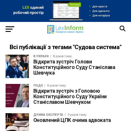
Всі публікації з тегами "Судова система"
В УКРАЇНІ
8 років тому
Відкрита зустріч Голови
Конституційного Суду Станіслава
Шевчука
ПОДІЇ
8 років тому
Відкрита зустріч з Головою
Конституційного Суду України
Станіславом Шевчуком
ДУМКА ЕКСПЕРТА
9 років тому
Оновлений ЦПК очима адвоката