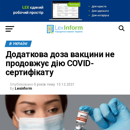
В УКРАЇНІ
Додаткова доза вакцини не
продовжує дію COVID-
сертифікату
Опубліковано
5 років тому
15.12.2021
By
Lexinform