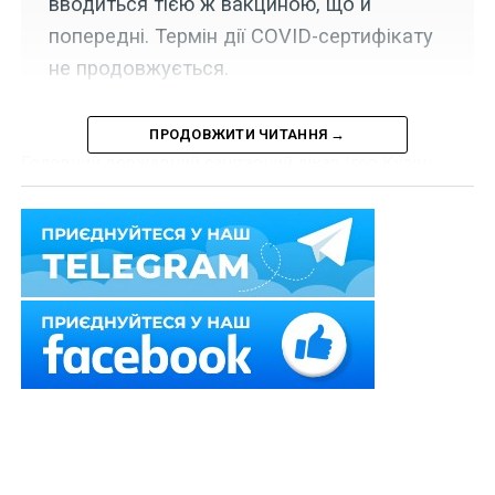
вводиться тією ж вакциною, що й
попередні. Термін дії COVID-сертифікату
не продовжується.
ПРОДОВЖИТИ ЧИТАННЯ →
Головний державний санітарний лікар Ігор Кузін
пояснив, як отримати додаткову дозу вакцини людям
із медичними показами.
Читайте також:
Додаткове щеплення від COVID-
19 отримають особи з важкими
захворюваннями
«Міністерство охорони здоров’я дозволило щеплення
додатковою дозою вакцини проти COVID-19 людям,
які мають для цього медичні покази. Тепер вони
можуть отримати додаткову дозу через 28-90 днів
після другої дози, незалежно від того, якою