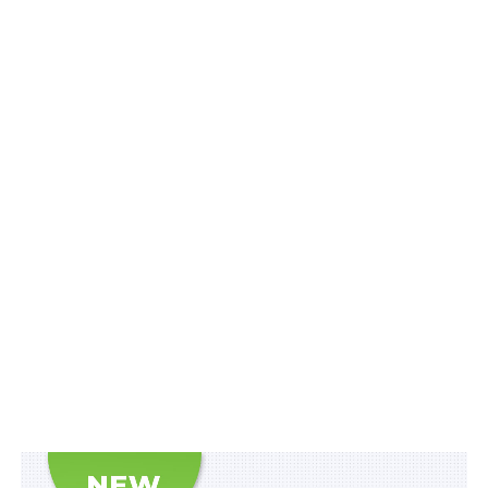
вакциною вони щепились раніше. Для того, щоб
отримати додаткову дозу, необхідно звернутись до
свого сімейного або профільного лікаря», –
зауважив
І. Кузін.
За його словами, додаткову дозу можна отримати
тією вакциною, якою було введено дві попередні
дози, а дія документу про вакцинацію
продовжуватись не буде – він лишиться чинним
впродовж року після уведення другої дози.
Схожі статті:
Воєнний стан продовжує чинність патентів,
строк дії яких спливає під час його дії
Роботодавець не вправі обмежувати