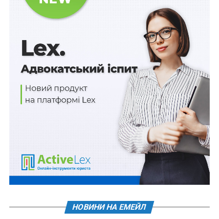
нарахування та виплату надбавки за роботу в
умовах…
Мобільний номер можна буде перенести через
Дію безоплатно
Додаткова винагорода, передбачена
постановою № 168, не виплачується
військовослужбовцям,…
Додаткова перевірка транспорту на
відповідність міжнародним вимогам
ПОВ'ЯЗАНІ ТЕМИ:
COVID-19
COVID-СЕРТИФІКАТ
LEX
ВАКЦИНАЦІЯ
НАСТУПНА
Гроші люблять тишу, податки – прозорість та
зрозумілий закон
НЕ ПРОПУСТІТЬ
150 млн доларів на протидію пандемії
НОВИНИ НА ЕМЕЙЛ