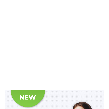
в закон про очищення влади та внесли його на
розгляд уряду. Розгляду його очікуємо наступної
середи, або через тиждень. Потім законопроект буде
внесено в парламент», — сказав міністр. Малюська
уточнив, що суть законопроекту полягає в тому, що
буде створено спеціальний орган — Люстраційну
комісію, яка й розглядатиме заяви люстрованих,
зокрема, щодо категорій осіб, по яких ЄСПЛ зробив
висновок про недоцільність їхньої автоматичної
люстрації. Такі особи будуть або поновлені на
посадах, або отримають компенсацію за завдану
шкоду. Крім того, міністр зазначив, що частина
люстрованих такими й залишиться, «це топ-посадовці
часів Януковича та члени уряду періоду його
президентства, а по частині люстрація буде точно
скасована». За його словами, йдеться про посадовців
часів УРСР, адже люстрація чиновників радянського
часу наразі неактуальна — минуло надто багато часу,