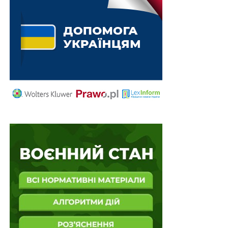
Зв'язок між пошкодженнями й шахрайством з
одометром: пошкоджені авто в Україні частіше
мають…
II квартал 2026 року: в Україні зареєстровано в
11 разів більше компаній, ніж припинено
Водійська солідарність – звична справа в
Україні, але які неписані правила варто знати
для…
Кінотеатри в Україні заробили 4,1 млрд грн за
2025: аналіз найбільших мереж
ПОВ'ЯЗАНІ ТЕМИ:
ЄСПЛ
ЛЮСТРАЦІЯ
МІНІСТЕРСТВО ЮСТИЦІЇ УКРАЇНИ
НАСТУПНА
Яка різниця між викривачем і заявником?
НЕ ПРОПУСТІТЬ
Чому не виправдалися очікування переатестації